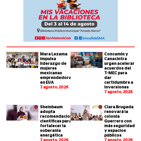
Mara Lezama
Concamin y
impulsa
Canacintra
liderazgo de
urgen acelerar
mujeres
acuerdos del
mexicanas
T-MEC para
emprendedoras
dar
en EUA
certidumbre a
7 agosto, 2026
inversiones
7 agosto, 2026
Sheinbaum
Clara Brugada
adopta
renovará la
recomendaciones
colonia
científicas para
Guerrero con
fortalecer la
más seguridad
soberanía
y espacios
energética
públicos
7 agosto, 2026
7 agosto, 2026