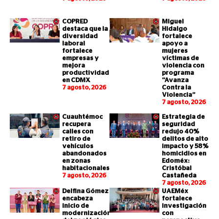
COPRED
Miguel
destaca que la
Hidalgo
diversidad
fortalece
laboral
apoyo a
fortalece
mujeres
empresas y
víctimas de
mejora
violencia con
productividad
programa
en CDMX
“Avanza
7 agosto, 2026
Contra la
Violencia”
7 agosto, 2026
Cuauhtémoc
Estrategia de
recupera
seguridad
calles con
redujo 40%
retiro de
delitos de alto
vehículos
impacto y 58%
abandonados
homicidios en
en zonas
Edoméx:
habitacionales
Cristóbal
7 agosto, 2026
Castañeda
7 agosto, 2026
Delfina Gómez
UAEMéx
encabeza
fortalece
inicio de
investigación
modernización
con