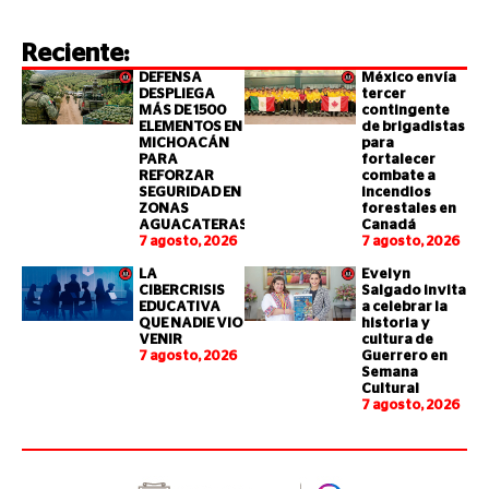
Reciente:
DEFENSA
México envía
DESPLIEGA
tercer
MÁS DE 1500
contingente
ELEMENTOS EN
de brigadistas
MICHOACÁN
para
PARA
fortalecer
REFORZAR
combate a
SEGURIDAD EN
incendios
ZONAS
forestales en
AGUACATERAS
Canadá
7 agosto, 2026
7 agosto, 2026
LA
Evelyn
CIBERCRISIS
Salgado invita
EDUCATIVA
a celebrar la
QUE NADIE VIO
historia y
VENIR
cultura de
7 agosto, 2026
Guerrero en
Semana
Cultural
7 agosto, 2026