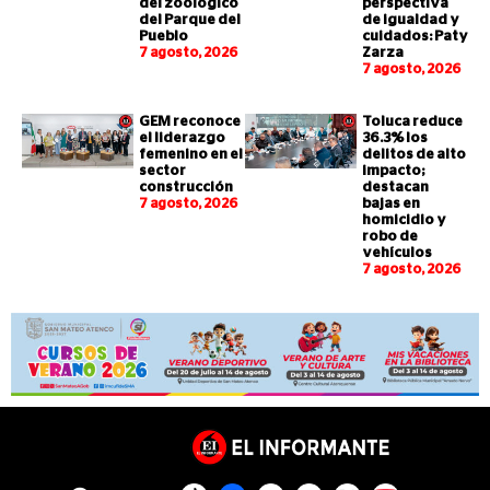
del zoológico
perspectiva
del Parque del
de igualdad y
Pueblo
cuidados: Paty
7 agosto, 2026
Zarza
7 agosto, 2026
GEM reconoce
Toluca reduce
el liderazgo
36.3% los
femenino en el
delitos de alto
sector
impacto;
construcción
destacan
7 agosto, 2026
bajas en
homicidio y
robo de
vehículos
7 agosto, 2026