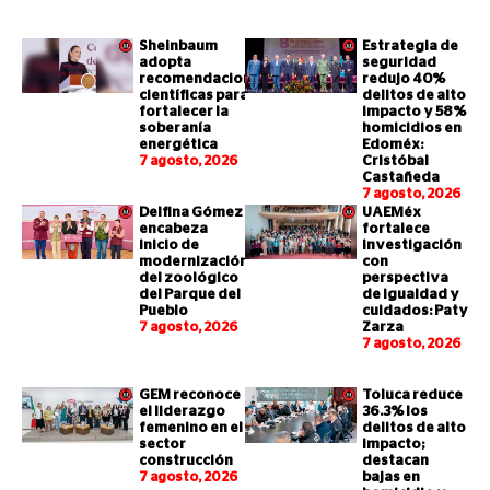
Sheinbaum
Estrategia de
adopta
seguridad
recomendaciones
redujo 40%
científicas para
delitos de alto
fortalecer la
impacto y 58%
soberanía
homicidios en
energética
Edoméx:
7 agosto, 2026
Cristóbal
Castañeda
7 agosto, 2026
Delfina Gómez
UAEMéx
encabeza
fortalece
inicio de
investigación
modernización
con
del zoológico
perspectiva
del Parque del
de igualdad y
Pueblo
cuidados: Paty
7 agosto, 2026
Zarza
7 agosto, 2026
GEM reconoce
Toluca reduce
el liderazgo
36.3% los
femenino en el
delitos de alto
sector
impacto;
construcción
destacan
7 agosto, 2026
bajas en