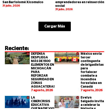
San Bartolomé Xicomulco
emprendedores en reinserción
31 julio, 2026
social
31 julio, 2026
Cargar Más
Reciente:
DEFENSA
México envía
DESPLIEGA
tercer
MÁS DE 1500
contingente
ELEMENTOS EN
de brigadistas
MICHOACÁN
para
PARA
fortalecer
REFORZAR
combate a
SEGURIDAD EN
incendios
ZONAS
forestales en
AGUACATERAS
Canadá
7 agosto, 2026
7 agosto, 2026
LA
Evelyn
CIBERCRISIS
Salgado invita
EDUCATIVA
a celebrar la
QUE NADIE VIO
historia y