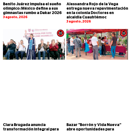
Benito Juárez impulsa el sueño
Alessandra Rojo de la Vega
olímpico: México define a sus
entrega nueva repavimentación
gimnastas rumbo a Dakar 2026
en la colonia Doctores en
3 agosto, 2026
alcaldía Cuauhtémoc
3 agosto, 2026
Clara Brugada anuncia
Bazar “Borrón y Vida Nueva”
transformación integral para
abre oportunidades para