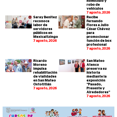
homicidio y
robo de
vehículos
7 agosto, 2026
Saray Benítez
Recibe
reconoce
Fernando
labor de
Flores a Julio
servidores
César Chávez
públicos en
para
Mexicaltzingo
promocionar
7 agosto, 2026
función de box
profesional
7 agosto, 2026
Ricardo
San Mateo
Moreno
Atenco
impulsa
preserva su
rehabilitación
historia
de vialidades
mediante la
en San Mateo
exposición
Oxtotitlán
“Pasado,
7 agosto, 2026
Presente y
Alrededores”
7 agosto, 2026