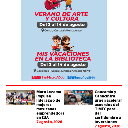
Mara Lezama
Concamin y
impulsa
Canacintra
liderazgo de
urgen acelerar
mujeres
acuerdos del
mexicanas
T-MEC para
emprendedoras
dar
en EUA
certidumbre a
7 agosto, 2026
inversiones
7 agosto, 2026