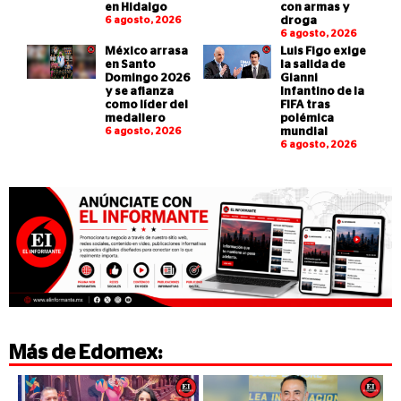
en Hidalgo
con armas y
6 agosto, 2026
droga
6 agosto, 2026
México arrasa
Luis Figo exige
en Santo
la salida de
Domingo 2026
Gianni
y se afianza
Infantino de la
como líder del
FIFA tras
medallero
polémica
6 agosto, 2026
mundial
6 agosto, 2026
Más de
Edomex
: