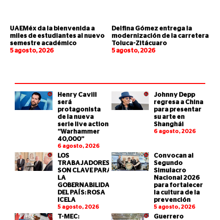
UAEMéx da la bienvenida a
Delfina Gómez entrega la
miles de estudiantes al nuevo
modernización de la carretera
semestre académico
Toluca-Zitácuaro
5 agosto, 2026
5 agosto, 2026
Henry Cavill
Johnny Depp
será
regresa a China
protagonista
para presentar
de la nueva
su arte en
serie live action
Shanghái
“Warhammer
6 agosto, 2026
40,000”
6 agosto, 2026
LOS
Convocan al
TRABAJADORES
Segundo
SON CLAVE PARA
Simulacro
LA
Nacional 2026
GOBERNABILIDAD
para fortalecer
DEL PAÍS: ROSA
la cultura de la
ICELA
prevención
5 agosto, 2026
5 agosto, 2026
T-MEC:
Guerrero