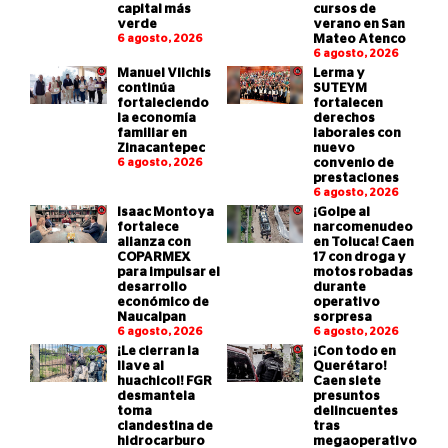
capital más
cursos de
verde
verano en San
6 agosto, 2026
Mateo Atenco
6 agosto, 2026
Manuel Vilchis
Lerma y
continúa
SUTEYM
fortaleciendo
fortalecen
la economía
derechos
familiar en
laborales con
Zinacantepec
nuevo
6 agosto, 2026
convenio de
prestaciones
6 agosto, 2026
Isaac Montoya
¡Golpe al
fortalece
narcomenudeo
alianza con
en Toluca! Caen
COPARMEX
17 con droga y
para impulsar el
motos robadas
desarrollo
durante
económico de
operativo
Naucalpan
sorpresa
6 agosto, 2026
6 agosto, 2026
¡Le cierran la
¡Con todo en
llave al
Querétaro!
huachicol! FGR
Caen siete
desmantela
presuntos
toma
delincuentes
clandestina de
tras
hidrocarburo
megaoperativo