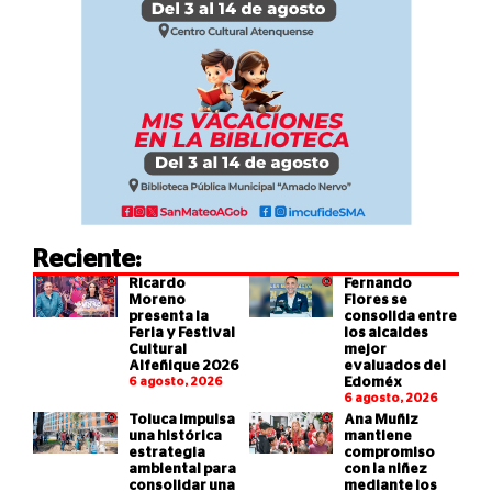
Reciente:
Ricardo
Fernando
Moreno
Flores se
presenta la
consolida entre
Feria y Festival
los alcaldes
Cultural
mejor
Alfeñique 2026
evaluados del
6 agosto, 2026
Edoméx
6 agosto, 2026
Toluca impulsa
Ana Muñiz
una histórica
mantiene
estrategia
compromiso
ambiental para
con la niñez
consolidar una
mediante los