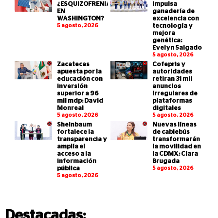
¿ESQUIZOFRENIA
impulsa
EN
ganadería de
WASHINGTON?
excelencia con
5 agosto, 2026
tecnología y
mejora
genética:
Evelyn Salgado
5 agosto, 2026
Zacatecas
Cofepris y
apuesta por la
autoridades
educación con
retiran 31 mil
inversión
anuncios
superior a 96
irregulares de
mil mdp: David
plataformas
Monreal
digitales
5 agosto, 2026
5 agosto, 2026
Sheinbaum
Nuevas líneas
fortalece la
de cablebús
transparencia y
transformarán
amplía el
la movilidad en
acceso a la
la CDMX: Clara
información
Brugada
pública
5 agosto, 2026
5 agosto, 2026
Destacadas: