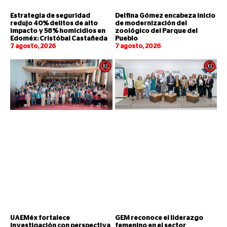
Estrategia de seguridad
Delfina Gómez encabeza inicio
redujo 40% delitos de alto
de modernización del
impacto y 58% homicidios en
zoológico del Parque del
Edoméx: Cristóbal Castañeda
Pueblo
7 agosto, 2026
7 agosto, 2026
UAEMéx fortalece
GEM reconoce el liderazgo
investigación con perspectiva
femenino en el sector