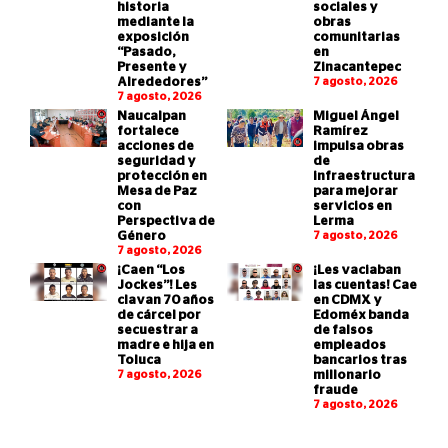
historia
sociales y
mediante la
obras
exposición
comunitarias
“Pasado,
en
Presente y
Zinacantepec
Alrededores”
7 agosto, 2026
7 agosto, 2026
Naucalpan
Miguel Ángel
fortalece
Ramírez
acciones de
impulsa obras
seguridad y
de
protección en
infraestructura
Mesa de Paz
para mejorar
con
servicios en
Perspectiva de
Lerma
Género
7 agosto, 2026
7 agosto, 2026
¡Caen “Los
¡Les vaciaban
Jockes”! Les
las cuentas! Cae
clavan 70 años
en CDMX y
de cárcel por
Edoméx banda
secuestrar a
de falsos
madre e hija en
empleados
Toluca
bancarios tras
7 agosto, 2026
millonario
fraude
7 agosto, 2026