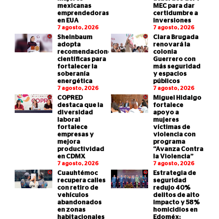
mexicanas
MEC para dar
emprendedoras
certidumbre a
en EUA
inversiones
7 agosto, 2026
7 agosto, 2026
Sheinbaum
Clara Brugada
adopta
renovará la
recomendaciones
colonia
científicas para
Guerrero con
fortalecer la
más seguridad
soberanía
y espacios
energética
públicos
7 agosto, 2026
7 agosto, 2026
COPRED
Miguel Hidalgo
destaca que la
fortalece
diversidad
apoyo a
laboral
mujeres
fortalece
víctimas de
empresas y
violencia con
mejora
programa
productividad
“Avanza Contra
en CDMX
la Violencia”
7 agosto, 2026
7 agosto, 2026
Cuauhtémoc
Estrategia de
recupera calles
seguridad
con retiro de
redujo 40%
vehículos
delitos de alto
abandonados
impacto y 58%
en zonas
homicidios en
habitacionales
Edoméx: