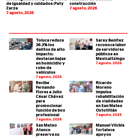
de igualdad y cuidados: Paty
construcción
Zarza
7 agosto, 2026
7 agosto, 2026
Toluca reduce
Saray Benítez
36.3% los
reconoce labor
delitos de alto
de servidores
impacto;
públicos en
destacan bajas
Mexicaltzingo
en homicidio y
7 agosto, 2026
robo de
vehículos
7 agosto, 2026
Recibe
Ricardo
Fernando
Moreno
Flores a Julio
impulsa
César Chávez
rehabilitación
para
de vialidades
promocionar
en San Mateo
función de box
Oxtotitlán
profesional
7 agosto, 2026
7 agosto, 2026
San Mateo
Manuel Vilchis
Atenco
fortalece
preserva su
apoyos