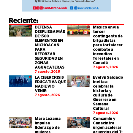
Reciente:
DEFENSA
México envía
DESPLIEGA MÁS
tercer
DE 1500
contingente de
ELEMENTOS EN
brigadistas
MICHOACÁN
para fortalecer
PARA
combate a
REFORZAR
incendios
SEGURIDAD EN
forestales en
ZONAS
Canadá
AGUACATERAS
7 agosto, 2026
7 agosto, 2026
LA CIBERCRISIS
Evelyn Salgado
EDUCATIVA QUE
invita a
NADIE VIO
celebrar la
VENIR
historia y
7 agosto, 2026
cultura de
Guerrero en
Semana
Cultural
7 agosto, 2026
Mara Lezama
Concamin y
impulsa
Canacintra
liderazgo de
urgen acelerar
mujeres
acuerdos del T-