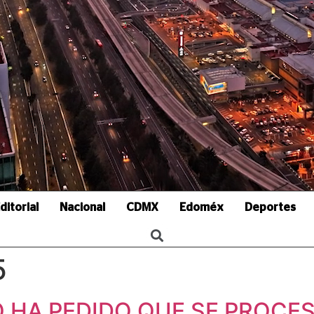
ditorial
Nacional
CDMX
Edoméx
Deportes
5
 HA PEDIDO QUE SE PROCES