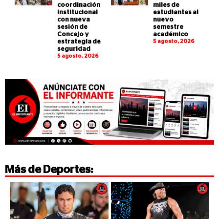
coordinación
miles de
institucional
estudiantes al
con nueva
nuevo
sesión de
semestre
Concejo y
académico
estrategia de
5 agosto, 2026
seguridad
5 agosto, 2026
Más de
Deportes
: