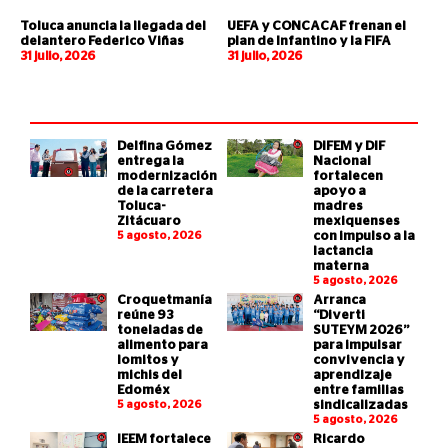
Toluca anuncia la llegada del
UEFA y CONCACAF frenan el
delantero Federico Viñas
plan de Infantino y la FIFA
31 julio, 2026
31 julio, 2026
Delfina Gómez
DIFEM y DIF
entrega la
Nacional
modernización
fortalecen
de la carretera
apoyo a
Toluca-
madres
Zitácuaro
mexiquenses
5 agosto, 2026
con impulso a la
lactancia
materna
5 agosto, 2026
Croquetmanía
Arranca
reúne 93
“Diverti
toneladas de
SUTEYM 2026”
alimento para
para impulsar
lomitos y
convivencia y
michis del
aprendizaje
Edoméx
entre familias
5 agosto, 2026
sindicalizadas
5 agosto, 2026
IEEM fortalece
Ricardo