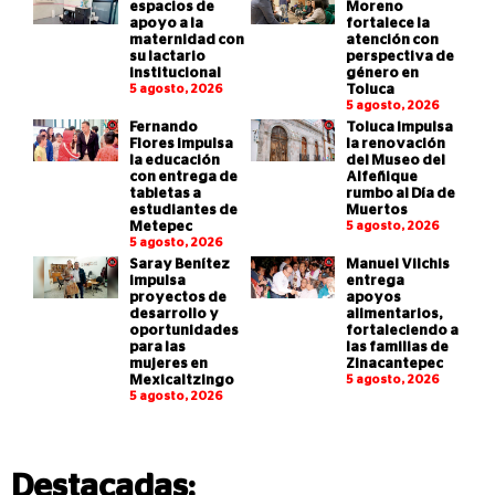
espacios de
Moreno
apoyo a la
fortalece la
maternidad con
atención con
su lactario
perspectiva de
institucional
género en
5 agosto, 2026
Toluca
5 agosto, 2026
Fernando
Toluca impulsa
Flores impulsa
la renovación
la educación
del Museo del
con entrega de
Alfeñique
tabletas a
rumbo al Día de
estudiantes de
Muertos
Metepec
5 agosto, 2026
5 agosto, 2026
Saray Benítez
Manuel Vilchis
impulsa
entrega
proyectos de
apoyos
desarrollo y
alimentarios,
oportunidades
fortaleciendo a
para las
las familias de
mujeres en
Zinacantepec
Mexicaltzingo
5 agosto, 2026
5 agosto, 2026
Destacadas: