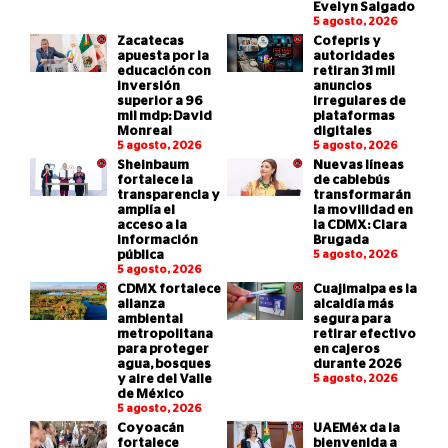
Evelyn Salgado
5 agosto, 2026
Zacatecas
Cofepris y
apuesta por la
autoridades
educación con
retiran 31 mil
inversión
anuncios
superior a 96
irregulares de
mil mdp: David
plataformas
Monreal
digitales
5 agosto, 2026
5 agosto, 2026
Sheinbaum
Nuevas líneas
fortalece la
de cablebús
transparencia y
transformarán
amplía el
la movilidad en
acceso a la
la CDMX: Clara
información
Brugada
pública
5 agosto, 2026
5 agosto, 2026
CDMX fortalece
Cuajimalpa es la
alianza
alcaldía más
ambiental
segura para
metropolitana
retirar efectivo
para proteger
en cajeros
agua, bosques
durante 2026
y aire del Valle
5 agosto, 2026
de México
5 agosto, 2026
Coyoacán
UAEMéx da la
fortalece
bienvenida a