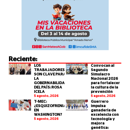
Reciente:
LOS
Convocan al
TRABAJADORES
Segundo
SON CLAVE PARA
Simulacro
LA
Nacional 2026
GOBERNABILIDAD
para fortalecer
DEL PAÍS: ROSA
la cultura de la
ICELA
prevención
5 agosto, 2026
5 agosto, 2026
T-MEC:
Guerrero
¿ESQUIZOFRENIA
impulsa
EN
ganadería de
WASHINGTON?
excelencia con
5 agosto, 2026
tecnología y
mejora
genética: