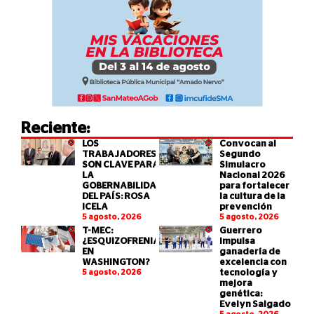
Reciente:
LOS
Convocan al
TRABAJADORES
Segundo
SON CLAVE PARA
Simulacro
LA
Nacional 2026
GOBERNABILIDAD
para fortalecer
DEL PAÍS: ROSA
la cultura de la
ICELA
prevención
5 agosto, 2026
5 agosto, 2026
T-MEC:
Guerrero
¿ESQUIZOFRENIA
impulsa
EN
ganadería de
WASHINGTON?
excelencia con
5 agosto, 2026
tecnología y
mejora
genética:
Evelyn Salgado