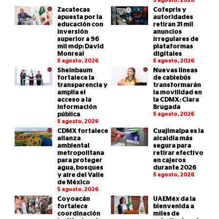
5 agosto, 2026
Zacatecas
Cofepris y
apuesta por la
autoridades
educación con
retiran 31 mil
inversión
anuncios
superior a 96
irregulares de
mil mdp: David
plataformas
Monreal
digitales
5 agosto, 2026
5 agosto, 2026
Sheinbaum
Nuevas líneas
fortalece la
de cablebús
transparencia y
transformarán
amplía el
la movilidad en
acceso a la
la CDMX: Clara
información
Brugada
pública
5 agosto, 2026
5 agosto, 2026
CDMX fortalece
Cuajimalpa es la
alianza
alcaldía más
ambiental
segura para
metropolitana
retirar efectivo
para proteger
en cajeros
agua, bosques
durante 2026
y aire del Valle
5 agosto, 2026
de México
5 agosto, 2026
Coyoacán
UAEMéx da la
fortalece
bienvenida a
coordinación
miles de