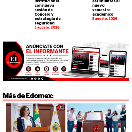
institucional
estudiantes al
con nueva
nuevo
sesión de
semestre
Concejo y
académico
estrategia de
5 agosto, 2026
seguridad
5 agosto, 2026
Más de
Edomex
: