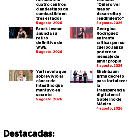
desmantela
Cadillac:
cuatro centros
“Quiero ver
clandestinos de
mayor
combustible en
desarrollo y
tres estados
rendimiento”
5 agosto, 2026
5 agosto, 2026
Brock Lesnar
Georgina
anuncia su
Rodríguez
retiro
enfrenta
definitivo de
críticas por su
WWE
cuerpo; lanza
5 agosto, 2026
poderoso
mensaje de
amor propio
5 agosto, 2026
Yuri revela que
Sheinbaum
sobrevivió al
firma decreto
cáncer de
para fortalecer
intestino que
la
mantuvo en
transparencia
secreto
digital en el
5 agosto, 2026
Gobierno de
México
4 agosto, 2026
Destacadas: