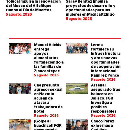
Toluca impulsa la renovación
Saray Benítez impulsa
del Museo del Alfeñique
proyectos de desarrollo y
rumbo al Día de Muertos
oportunidades para las
5 agosto, 2026
mujeres en Mexicaltzingo
5 agosto, 2026
Manuel Vilchis
Lerma
entrega
fortalece su
apoyos
infraestructura
alimentarios,
y abre nuevas
fortaleciendo a
oportunidades
las familias de
de cooperación
Zinacantepec
internacional:
5 agosto, 2026
Ramírez Ponce
5 agosto, 2026
Cae presunto
Arsenal
agresor sexual
asegurado tras
en Neza: lo
balacera en
acusan de
Jalisco: FGR
atacar a
investiga a
trabajadora de
posibles
hotel
responsables
5 agosto, 2026
5 agosto, 2026
¡Golpe al
Checo Pérez
huachicol! FGR
exige más a