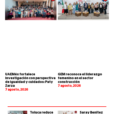
UAEMéx fortalece
GEM reconoce el liderazgo
investigación con perspectiva
femenino en el sector
de igualdad y cuidados: Paty
construcción
Zarza
7 agosto, 2026
7 agosto, 2026
Toluca reduce
Saray Benítez