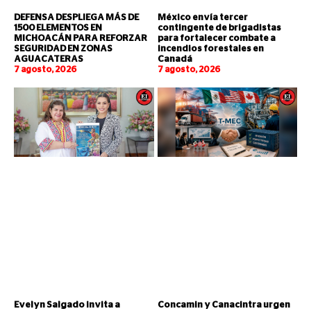
DEFENSA DESPLIEGA MÁS DE
México envía tercer
1500 ELEMENTOS EN
contingente de brigadistas
MICHOACÁN PARA REFORZAR
para fortalecer combate a
SEGURIDAD EN ZONAS
incendios forestales en
AGUACATERAS
Canadá
7 agosto, 2026
7 agosto, 2026
Evelyn Salgado invita a
Concamin y Canacintra urgen