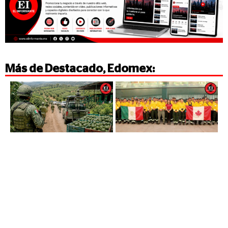
Más de
Destacado
,
Edomex
: