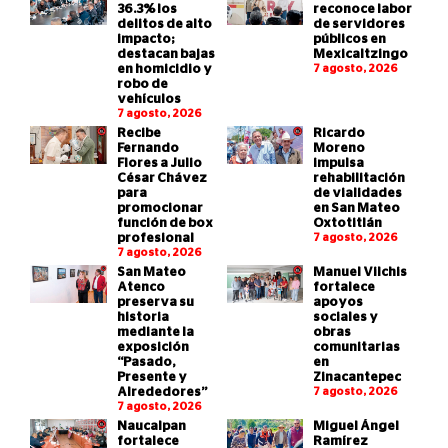
36.3% los
reconoce labor
delitos de alto
de servidores
impacto;
públicos en
destacan bajas
Mexicaltzingo
en homicidio y
7 agosto, 2026
robo de
vehículos
7 agosto, 2026
Recibe
Ricardo
Fernando
Moreno
Flores a Julio
impulsa
César Chávez
rehabilitación
para
de vialidades
promocionar
en San Mateo
función de box
Oxtotitlán
profesional
7 agosto, 2026
7 agosto, 2026
San Mateo
Manuel Vilchis
Atenco
fortalece
preserva su
apoyos
historia
sociales y
mediante la
obras
exposición
comunitarias
“Pasado,
en
Presente y
Zinacantepec
Alrededores”
7 agosto, 2026
7 agosto, 2026
Naucalpan
Miguel Ángel
fortalece
Ramírez