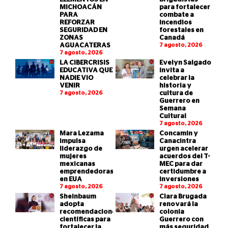
MICHOACÁN
para fortalecer
PARA
combate a
REFORZAR
incendios
SEGURIDAD EN
forestales en
ZONAS
Canadá
AGUACATERAS
7 agosto, 2026
7 agosto, 2026
LA CIBERCRISIS
Evelyn Salgado
EDUCATIVA QUE
invita a
NADIE VIO
celebrar la
VENIR
historia y
7 agosto, 2026
cultura de
Guerrero en
Semana
Cultural
7 agosto, 2026
Mara Lezama
Concamin y
impulsa
Canacintra
liderazgo de
urgen acelerar
mujeres
acuerdos del T-
mexicanas
MEC para dar
emprendedoras
certidumbre a
en EUA
inversiones
7 agosto, 2026
7 agosto, 2026
Sheinbaum
Clara Brugada
adopta
renovará la
recomendaciones
colonia
científicas para
Guerrero con
fortalecer la
más seguridad