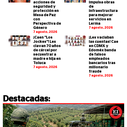
acciones de
impulsa obras
seguridad y
de
protección en
infraestructura
Mesa de Paz
para mejorar
con
servicios en
Perspectiva de
Lerma
Género
7 agosto, 2026
7 agosto, 2026
¡Caen “Los
¡Les vaciaban
Jockes”! Les
las cuentas! Cae
clavan 70 años
en CDMX y
de cárcel por
Edoméx banda
secuestrar a
de falsos
madre e hija en
empleados
Toluca
bancarios tras
7 agosto, 2026
millonario
fraude
7 agosto, 2026
Destacadas: