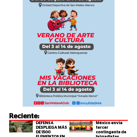
Reciente:
DEFENSA
México envía
DESPLIEGA MÁS
tercer
DE 1500
contingente de
ELEMENTOS EN
brigadistas