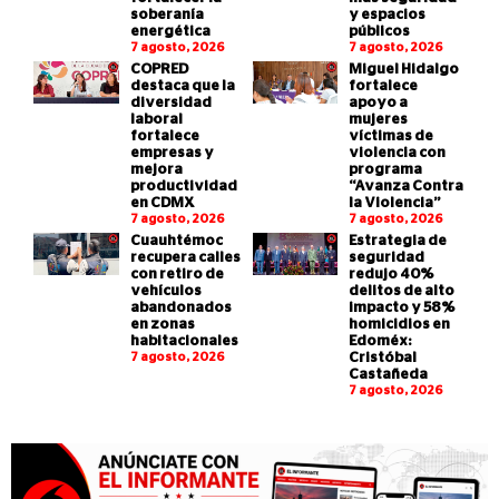
soberanía
y espacios
energética
públicos
7 agosto, 2026
7 agosto, 2026
COPRED
Miguel Hidalgo
destaca que la
fortalece
diversidad
apoyo a
laboral
mujeres
fortalece
víctimas de
empresas y
violencia con
mejora
programa
productividad
“Avanza Contra
en CDMX
la Violencia”
7 agosto, 2026
7 agosto, 2026
Cuauhtémoc
Estrategia de
recupera calles
seguridad
con retiro de
redujo 40%
vehículos
delitos de alto
abandonados
impacto y 58%
en zonas
homicidios en
habitacionales
Edoméx:
7 agosto, 2026
Cristóbal
Castañeda
7 agosto, 2026