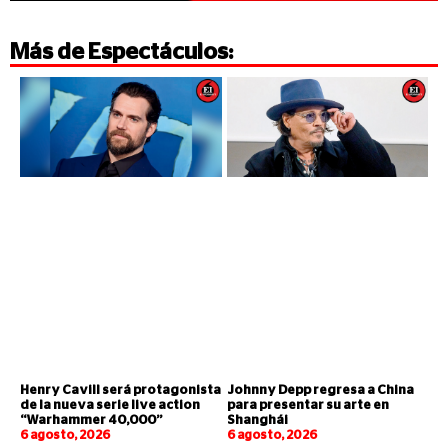
Más de
Espectáculos
:
Henry Cavill será protagonista
Johnny Depp regresa a China
de la nueva serie live action
para presentar su arte en
“Warhammer 40,000”
Shanghái
6 agosto, 2026
6 agosto, 2026