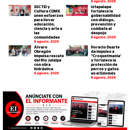
6 agosto, 2026
SECTEI y
Iztapalapa
Cultura CDMX
fortalece la
unen esfuerzos
gobernabilidad
para llevar
con diálogo,
educación,
prevención y
ciencia y arte a
combate al
las
despojo
comunidades
6 agosto, 2026
6 agosto, 2026
Álvaro
Horacio Duarte
Obregón
da impulso a
impulsa rescate
“Croquetmanía”
del Río Jalalpa
y fortalece la
con obra
protección de
hidráulica
perros y gatos
6 agosto, 2026
en el Edoméx
6 agosto, 2026