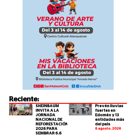
Reciente:
SHEINBAUM
Prevén lluvias
INVITA A LA
fuertes en
JORNADA
Edoméx y 13
NACIONAL DE
entidades más
REFORESTACIÓN
del país
2026 PARA
6 agosto, 2026
SEMBRAR 6.6