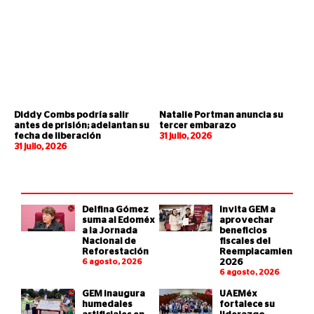
Diddy Combs podría salir
Natalie Portman anuncia su
antes de prisión; adelantan su
tercer embarazo
fecha de liberación
31 julio, 2026
31 julio, 2026
Delfina Gómez
Invita GEM a
suma al Edoméx
aprovechar
a la Jornada
beneficios
Nacional de
fiscales del
Reforestación
Reemplacamiento
6 agosto, 2026
2026
6 agosto, 2026
GEM inaugura
UAEMéx
humedales
fortalece su