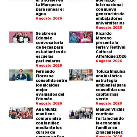
artificiales en
liderazgo
La Marquesa
internacional
para sanear el
con nueva
agua
generación de
6 agosto, 2026
embajadores
universitarios
6 agosto, 2026
Se abre en
Ricardo
Edoméx
Moreno
convocatoria
presenta la
de becas para
Feria y Festival
estudiantes de
Cultural
escuelas
Alfeñique 2026
particulares
6 agosto, 2026
6 agosto, 2026
Fernando
Toluca impulsa
Flores se
una histórica
consolida entre
estrategia
los alcaldes
ambiental para
mejor
consolidar una
evaluados del
capital más
Edoméx
verde
6 agosto, 2026
6 agosto, 2026
Ana Muñiz
Manuel Vilchis
mantiene
continúa
compromiso
fortaleciendo
con la niñez
la economía
mediante los
familiar en
cursos de
Zinacantepec
6 agosto, 2026