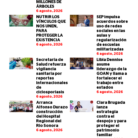
MILLONES DE
ÁRBOLES
6 agosto, 2026
NUTRIR LOS
SEP impulsa
VÍNCULOS QUE
acuerdos sobre
NOS UNEN,
uso de redes
PARA
sociales en las
PROTEGER LA
aulas y
EXISTENCIA
regularización
6 agosto, 2026
de escuelas
militarizadas
6 agosto, 2026
Secretaría de
Libia Dennise
Salud refuerza
asume
vigilancia
liderazgo de la
sanitaria por
GOAN y llama a
reportes
fortalecer el
internacionales
trabajo entre
de
estados
ciclosporiasis
6 agosto, 2026
6 agosto, 2026
Arranca
Clara Brugada
Alfonso Durazo
lanza
construcción
estrategia
del Hospital
contra el
Regional del
despojo y para
Río Sonora
proteger el
6 agosto, 2026
patrimonio
familiar