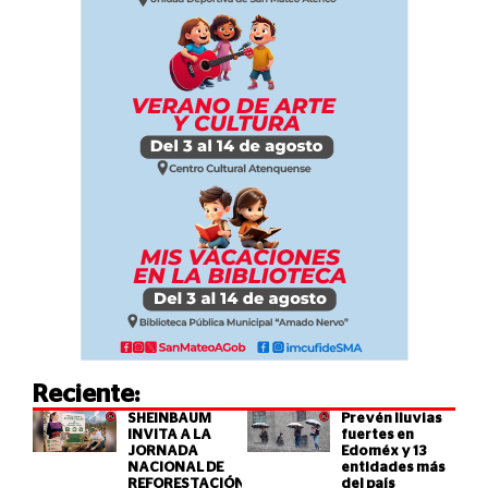
Reciente:
SHEINBAUM
Prevén lluvias
INVITA A LA
fuertes en
JORNADA
Edoméx y 13
NACIONAL DE
entidades más
REFORESTACIÓN
del país