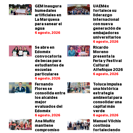
GEM inaugura
UAEMéx
humedales
fortalece su
artificiales en
liderazgo
La Marquesa
internacional
para sanear el
con nueva
agua
generación de
6 agosto, 2026
embajadores
universitarios
6 agosto, 2026
Se abre en
Ricardo
Edoméx
Moreno
convocatoria
presenta la
de becas para
Feria y Festival
estudiantes de
Cultural
escuelas
Alfeñique 2026
particulares
6 agosto, 2026
6 agosto, 2026
Fernando
Toluca impulsa
Flores se
una histórica
consolida entre
estrategia
los alcaldes
ambiental para
mejor
consolidar una
evaluados del
capital más
Edoméx
verde
6 agosto, 2026
6 agosto, 2026
Ana Muñiz
Manuel Vilchis
mantiene
continúa
compromiso
fortaleciendo