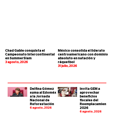
Chad Gable conquista el
México consolida el liderato
Campeonato Intercontinental
centroamericano con dominio
en SummerSlam
absoluto en natación y
3 agosto, 2026
ráquetbol
31 julio, 2026
Delfina Gómez
Invita GEM a
suma al Edoméx
aprovechar
a la Jornada
beneficios
Nacional de
fiscales del
Reforestación
Reemplacamiento
6 agosto, 2026
2026
6 agosto, 2026