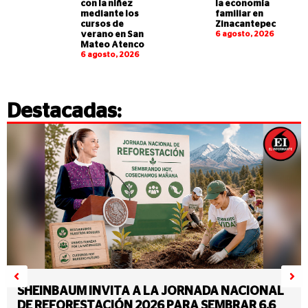
con la niñez
la economía
mediante los
familiar en
cursos de
Zinacantepec
verano en San
6 agosto, 2026
Mateo Atenco
6 agosto, 2026
Destacadas:
SHEINBAUM INVITA A LA JORNADA NACIONAL
DE REFORESTACIÓN 2026 PARA SEMBRAR 6.6