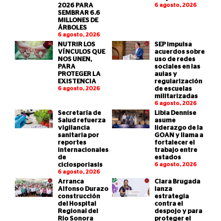
2026 PARA
6 agosto, 2026
SEMBRAR 6.6
MILLONES DE
ÁRBOLES
6 agosto, 2026
NUTRIR LOS
SEP impulsa
VÍNCULOS QUE
acuerdos sobre
NOS UNEN,
uso de redes
PARA
sociales en las
PROTEGER LA
aulas y
EXISTENCIA
regularización
6 agosto, 2026
de escuelas
militarizadas
6 agosto, 2026
Secretaría de
Libia Dennise
Salud refuerza
asume
vigilancia
liderazgo de la
sanitaria por
GOAN y llama a
reportes
fortalecer el
internacionales
trabajo entre
de
estados
ciclosporiasis
6 agosto, 2026
6 agosto, 2026
Arranca
Clara Brugada
Alfonso Durazo
lanza
construcción
estrategia
del Hospital
contra el
Regional del
despojo y para
Río Sonora
proteger el