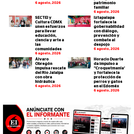
6 agosto, 2026
patrimonio
familiar
6 agosto, 2026
SECTEI y
Iztapalapa
Cultura CDMX
fortalece la
unen esfuerzos
gobernabilidad
para llevar
con diálogo,
educación,
prevención y
ciencia y arte a
combate al
las
despojo
comunidades
6 agosto, 2026
6 agosto, 2026
Álvaro
Horacio Duarte
Obregón
da impulso a
impulsa rescate
“Croquetmanía”
del Río Jalalpa
y fortalece la
con obra
protección de
hidráulica
perros y gatos
6 agosto, 2026
en el Edoméx
6 agosto, 2026