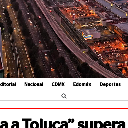
ditorial
Nacional
CDMX
Edoméx
Deportes
 a Toluca” supera