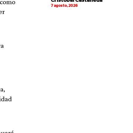
Cristóbal Castañeda
í como
7 agosto, 2026
er
ra
a,
idad
nuará