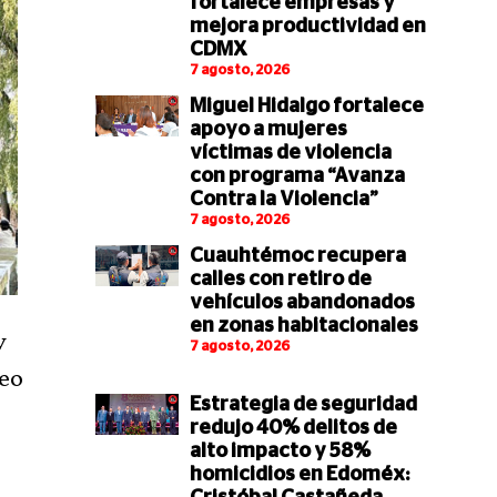
fortalece empresas y
mejora productividad en
CDMX
7 agosto, 2026
Miguel Hidalgo fortalece
apoyo a mujeres
víctimas de violencia
con programa “Avanza
Contra la Violencia”
7 agosto, 2026
Cuauhtémoc recupera
calles con retiro de
vehículos abandonados
en zonas habitacionales
y
7 agosto, 2026
teo
Estrategia de seguridad
redujo 40% delitos de
alto impacto y 58%
homicidios en Edoméx: