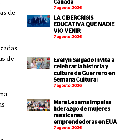
a
Canadá
7 agosto, 2026
as de
LA CIBERCRISIS
EDUCATIVA QUE NADIE
VIO VENIR
7 agosto, 2026
ocadas
as de
Evelyn Salgado invita a
celebrar la historia y
cultura de Guerrero en
Semana Cultural
7 agosto, 2026
ana
Mara Lezama impulsa
as
liderazgo de mujeres
mexicanas
emprendedoras en EUA
7 agosto, 2026
de