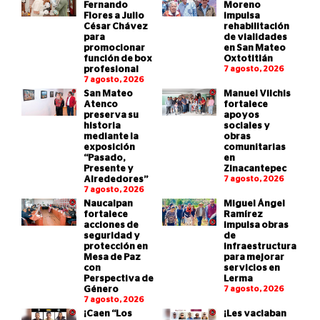
Fernando
Moreno
Flores a Julio
impulsa
César Chávez
rehabilitación
para
de vialidades
promocionar
en San Mateo
función de box
Oxtotitlán
profesional
7 agosto, 2026
7 agosto, 2026
San Mateo
Manuel Vilchis
Atenco
fortalece
preserva su
apoyos
historia
sociales y
mediante la
obras
exposición
comunitarias
“Pasado,
en
Presente y
Zinacantepec
Alrededores”
7 agosto, 2026
7 agosto, 2026
Naucalpan
Miguel Ángel
fortalece
Ramírez
acciones de
impulsa obras
seguridad y
de
protección en
infraestructura
Mesa de Paz
para mejorar
con
servicios en
Perspectiva de
Lerma
Género
7 agosto, 2026
7 agosto, 2026
¡Caen “Los
¡Les vaciaban