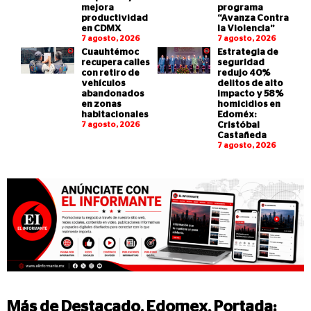
mejora
programa
productividad
“Avanza Contra
en CDMX
la Violencia”
7 agosto, 2026
7 agosto, 2026
Cuauhtémoc
Estrategia de
recupera calles
seguridad
con retiro de
redujo 40%
vehículos
delitos de alto
abandonados
impacto y 58%
en zonas
homicidios en
habitacionales
Edoméx:
7 agosto, 2026
Cristóbal
Castañeda
7 agosto, 2026
Más de
Destacado
,
Edomex
,
Portada
: