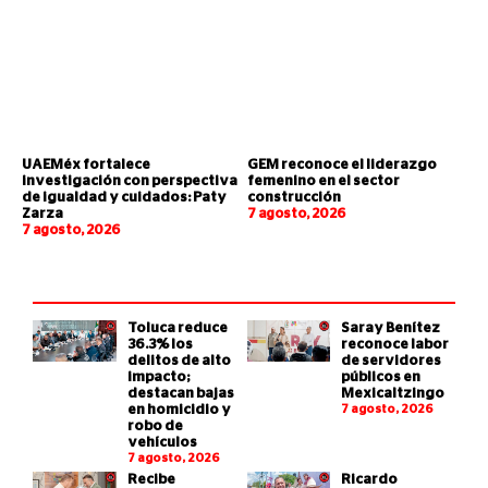
UAEMéx fortalece
GEM reconoce el liderazgo
investigación con perspectiva
femenino en el sector
de igualdad y cuidados: Paty
construcción
Zarza
7 agosto, 2026
7 agosto, 2026
Toluca reduce
Saray Benítez
36.3% los
reconoce labor
delitos de alto
de servidores
impacto;
públicos en
destacan bajas
Mexicaltzingo
en homicidio y
7 agosto, 2026
robo de
vehículos
7 agosto, 2026
Recibe
Ricardo