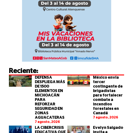
Reciente:
DEFENSA
México envía
DESPLIEGA MÁS
tercer
DE 1500
contingente de
ELEMENTOS EN
brigadistas
MICHOACÁN
para fortalecer
PARA
combate a
REFORZAR
incendios
SEGURIDAD EN
forestales en
ZONAS
Canadá
AGUACATERAS
7 agosto, 2026
7 agosto, 2026
LA CIBERCRISIS
Evelyn Salgado
EDUCATIVA QUE
invita a