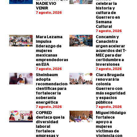
NADIE VIO
celebrar la
VENIR
historia y
7 agosto, 2026
cultura de
Guerrero en
Semana
Cultural
7 agosto, 2026
Mara Lezama
Concamin y
impulsa
Canacintra
liderazgo de
urgen acelerar
mujeres
acuerdos del T-
mexicanas
MEC para dar
emprendedoras
certidumbre a
en EUA
inversiones
7 agosto, 2026
7 agosto, 2026
Sheinbaum
Clara Brugada
adopta
renovará la
recomendaciones
colonia
científicas para
Guerrero con
fortalecer la
más seguridad
soberanía
y espacios
energética
públicos
7 agosto, 2026
7 agosto, 2026
COPRED
Miguel Hidalgo
destaca que la
fortalece
diversidad
apoyo a
laboral
mujeres
fortalece
víctimas de
empresas y
violencia con