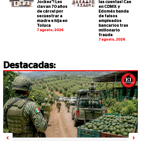
Jockes”! Les
las cuentas! Cae
clavan 70 años
en CDMX y
de cárcel por
Edoméx banda
secuestrar a
de falsos
madre e hija en
empleados
Toluca
bancarios tras
7 agosto, 2026
millonario
fraude
7 agosto, 2026
Destacadas: