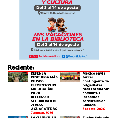
Reciente:
DEFENSA
México envía
DESPLIEGA MÁS
tercer
DE 1500
contingente de
ELEMENTOS EN
brigadistas
MICHOACÁN
para fortalecer
PARA
combate a
REFORZAR
incendios
SEGURIDAD EN
forestales en
ZONAS
Canadá
AGUACATERAS
7 agosto, 2026
7 agosto, 2026