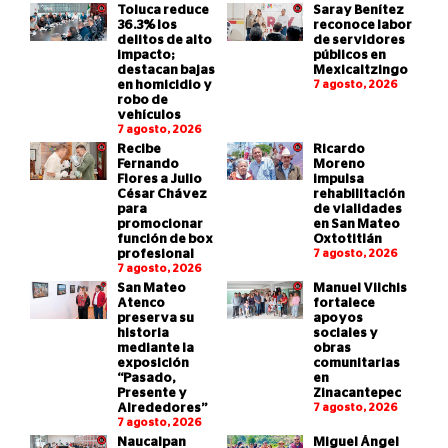
Toluca reduce
Saray Benítez
36.3% los
reconoce labor
delitos de alto
de servidores
impacto;
públicos en
destacan bajas
Mexicaltzingo
en homicidio y
7 agosto, 2026
robo de
vehículos
7 agosto, 2026
Recibe
Ricardo
Fernando
Moreno
Flores a Julio
impulsa
César Chávez
rehabilitación
para
de vialidades
promocionar
en San Mateo
función de box
Oxtotitlán
profesional
7 agosto, 2026
7 agosto, 2026
San Mateo
Manuel Vilchis
Atenco
fortalece
preserva su
apoyos
historia
sociales y
mediante la
obras
exposición
comunitarias
“Pasado,
en
Presente y
Zinacantepec
Alrededores”
7 agosto, 2026
7 agosto, 2026
Naucalpan
Miguel Ángel