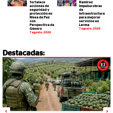
fortalece
Ramírez
acciones de
impulsa obras
seguridad y
de
protección en
infraestructura
Mesa de Paz
para mejorar
con
servicios en
Perspectiva de
Lerma
Género
7 agosto, 2026
7 agosto, 2026
Destacadas: