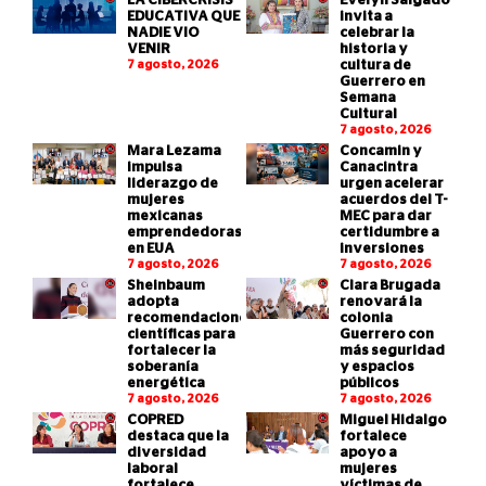
LA CIBERCRISIS
Evelyn Salgado
EDUCATIVA QUE
invita a
NADIE VIO
celebrar la
VENIR
historia y
7 agosto, 2026
cultura de
Guerrero en
Semana
Cultural
7 agosto, 2026
Mara Lezama
Concamin y
impulsa
Canacintra
liderazgo de
urgen acelerar
mujeres
acuerdos del T-
mexicanas
MEC para dar
emprendedoras
certidumbre a
en EUA
inversiones
7 agosto, 2026
7 agosto, 2026
Sheinbaum
Clara Brugada
adopta
renovará la
recomendaciones
colonia
científicas para
Guerrero con
fortalecer la
más seguridad
soberanía
y espacios
energética
públicos
7 agosto, 2026
7 agosto, 2026
COPRED
Miguel Hidalgo
destaca que la
fortalece
diversidad
apoyo a
laboral
mujeres
fortalece
víctimas de