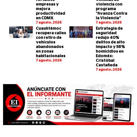
empresas y
violencia con
mejora
programa
productividad
“Avanza Contra
en CDMX
la Violencia”
7 agosto, 2026
7 agosto, 2026
Cuauhtémoc
Estrategia de
recupera calles
seguridad
con retiro de
redujo 40%
vehículos
delitos de alto
abandonados
impacto y 58%
en zonas
homicidios en
habitacionales
Edoméx:
7 agosto, 2026
Cristóbal
Castañeda
7 agosto, 2026