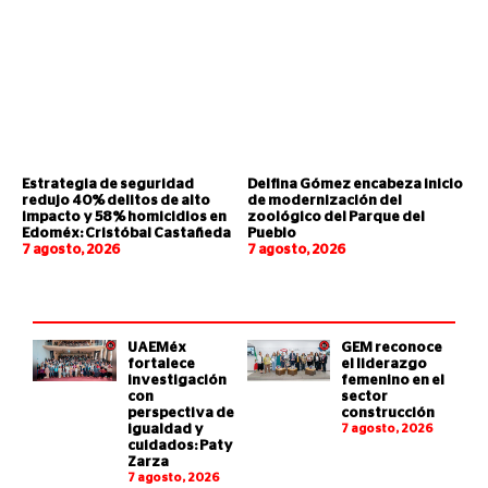
Estrategia de seguridad
Delfina Gómez encabeza inicio
redujo 40% delitos de alto
de modernización del
impacto y 58% homicidios en
zoológico del Parque del
Edoméx: Cristóbal Castañeda
Pueblo
7 agosto, 2026
7 agosto, 2026
UAEMéx
GEM reconoce
fortalece
el liderazgo
investigación
femenino en el
con
sector
perspectiva de
construcción
igualdad y
7 agosto, 2026
cuidados: Paty
Zarza
7 agosto, 2026