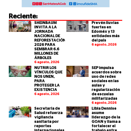
Reciente:
SHEINBAUM
Prevén lluvias
INVITA A LA
fuertes en
JORNADA
Edoméx y 13
NACIONAL DE
entidades más
REFORESTACIÓN
del país
2026 PARA
6 agosto, 2026
SEMBRAR 6.6
MILLONES DE
ÁRBOLES
6 agosto, 2026
NUTRIR LOS
SEP impulsa
VÍNCULOS QUE
acuerdos sobre
NOS UNEN,
uso de redes
PARA
sociales en las
PROTEGER LA
aulas y
EXISTENCIA
regularización
6 agosto, 2026
de escuelas
militarizadas
6 agosto, 2026
Secretaría de
Libia Dennise
Salud refuerza
asume
vigilancia
liderazgo de la
sanitaria por
GOAN y llama a
reportes
fortalecer el
internacionales
trabajo entre