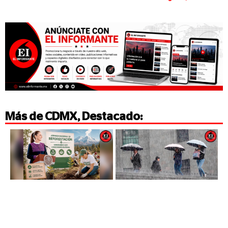
Más de
CDMX
,
Destacado
: