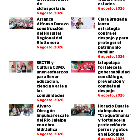
de
estados
ciclosporiasis
6 agosto, 2026
6 agosto, 2026
Arranca
Clara Brugada
Alfonso Durazo
lanza
construcción
estrategia
del Hospital
contra el
Regional del
despojo y para
Río Sonora
proteger el
6 agosto, 2026
patrimonio
familiar
6 agosto, 2026
SECTEI y
Iztapalapa
Cultura CDMX
fortalece la
unen esfuerzos
gobernabilidad
para llevar
con diálogo,
educación,
prevención y
ciencia y arte a
combate al
las
despojo
comunidades
6 agosto, 2026
6 agosto, 2026
Álvaro
Horacio Duarte
Obregón
da impulso a
impulsa rescate
“Croquetmanía”
del Río Jalalpa
y fortalece la
con obra
protección de
hidráulica
perros y gatos
6 agosto, 2026
en el Edoméx
6 agosto, 2026