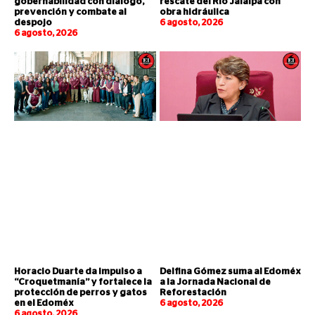
gobernabilidad con diálogo,
rescate del Río Jalalpa con
prevención y combate al
obra hidráulica
despojo
6 agosto, 2026
6 agosto, 2026
Horacio Duarte da impulso a
Delfina Gómez suma al Edoméx
“Croquetmanía” y fortalece la
a la Jornada Nacional de
protección de perros y gatos
Reforestación
en el Edoméx
6 agosto, 2026
6 agosto, 2026