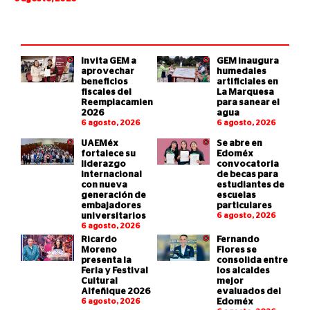
Invita GEM a
GEM inaugura
aprovechar
humedales
beneficios
artificiales en
fiscales del
La Marquesa
Reemplacamiento
para sanear el
2026
agua
6 agosto, 2026
6 agosto, 2026
UAEMéx
Se abre en
fortalece su
Edoméx
liderazgo
convocatoria
internacional
de becas para
con nueva
estudiantes de
generación de
escuelas
embajadores
particulares
universitarios
6 agosto, 2026
6 agosto, 2026
Ricardo
Fernando
Moreno
Flores se
presenta la
consolida entre
Feria y Festival
los alcaldes
Cultural
mejor
Alfeñique 2026
evaluados del
6 agosto, 2026
Edoméx