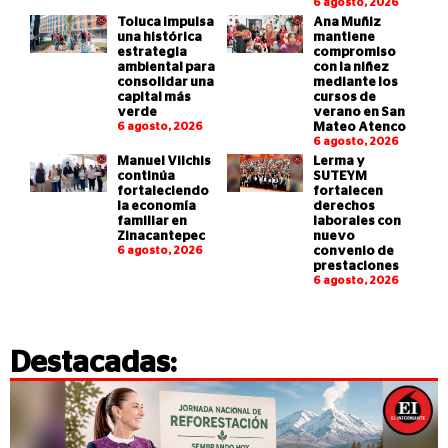
6 agosto, 2026
Toluca impulsa
Ana Muñiz
una histórica
mantiene
estrategia
compromiso
ambiental para
con la niñez
consolidar una
mediante los
capital más
cursos de
verde
verano en San
6 agosto, 2026
Mateo Atenco
6 agosto, 2026
Manuel Vilchis
Lerma y
continúa
SUTEYM
fortaleciendo
fortalecen
la economía
derechos
familiar en
laborales con
Zinacantepec
nuevo
6 agosto, 2026
convenio de
prestaciones
6 agosto, 2026
Destacadas: