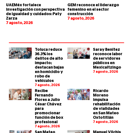
UAEMéx fortalece
GEM reconoce el liderazgo
investigación con perspectiva
femenino en el sector
de igualdad y cuidados: Paty
construcción
Zarza
7 agosto, 2026
7 agosto, 2026
Toluca reduce
Saray Benítez
36.3% los
reconoce labor
delitos de alto
de servidores
impacto;
públicos en
destacan bajas
Mexicaltzingo
en homicidio y
7 agosto, 2026
robo de
vehículos
7 agosto, 2026
Recibe
Ricardo
Fernando
Moreno
Flores a Julio
impulsa
César Chávez
rehabilitación
para
de vialidades
promocionar
en San Mateo
función de box
Oxtotitlán
profesional
7 agosto, 2026
7 agosto, 2026
San Mateo
Manuel Vilchis