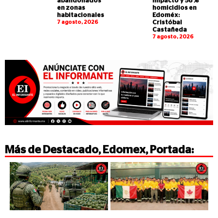
abandonados
impacto y 58%
en zonas
homicidios en
habitacionales
Edoméx:
7 agosto, 2026
Cristóbal
Castañeda
7 agosto, 2026
Más de
Destacado
,
Edomex
,
Portada
: