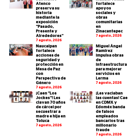
Atenco
fortalece
preserva su
apoyos
historia
sociales y
mediante la
obras
exposición
comunitarias
“Pasado,
en
Presente y
Zinacantepec
Alrededores”
7 agosto, 2026
7 agosto, 2026
Naucalpan
Miguel Ángel
fortalece
Ramírez
acciones de
impulsa obras
seguridad y
de
protección en
infraestructura
Mesa de Paz
para mejorar
con
servicios en
Perspectiva de
Lerma
Género
7 agosto, 2026
7 agosto, 2026
¡Caen “Los
¡Les vaciaban
Jockes”! Les
las cuentas! Cae
clavan 70 años
en CDMX y
de cárcel por
Edoméx banda
secuestrar a
de falsos
madre e hija en
empleados
Toluca
bancarios tras
7 agosto, 2026
millonario
fraude
7 agosto, 2026