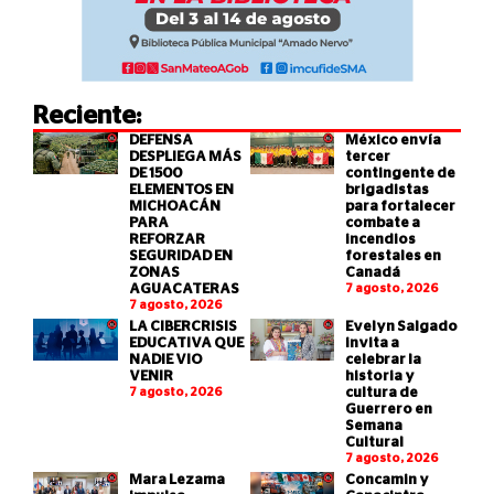
Reciente:
DEFENSA
México envía
DESPLIEGA MÁS
tercer
DE 1500
contingente de
ELEMENTOS EN
brigadistas
MICHOACÁN
para fortalecer
PARA
combate a
REFORZAR
incendios
SEGURIDAD EN
forestales en
ZONAS
Canadá
AGUACATERAS
7 agosto, 2026
7 agosto, 2026
LA CIBERCRISIS
Evelyn Salgado
EDUCATIVA QUE
invita a
NADIE VIO
celebrar la
VENIR
historia y
7 agosto, 2026
cultura de
Guerrero en
Semana
Cultural
7 agosto, 2026
Mara Lezama
Concamin y