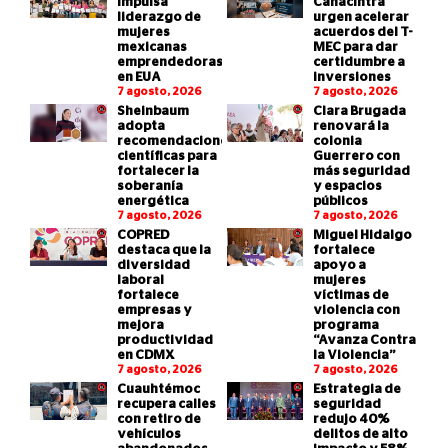
impulsa
Canacintra
liderazgo de
urgen acelerar
mujeres
acuerdos del T-
mexicanas
MEC para dar
emprendedoras
certidumbre a
en EUA
inversiones
7 agosto, 2026
7 agosto, 2026
Sheinbaum
Clara Brugada
adopta
renovará la
recomendaciones
colonia
científicas para
Guerrero con
fortalecer la
más seguridad
soberanía
y espacios
energética
públicos
7 agosto, 2026
7 agosto, 2026
COPRED
Miguel Hidalgo
destaca que la
fortalece
diversidad
apoyo a
laboral
mujeres
fortalece
víctimas de
empresas y
violencia con
mejora
programa
productividad
“Avanza Contra
en CDMX
la Violencia”
7 agosto, 2026
7 agosto, 2026
Cuauhtémoc
Estrategia de
recupera calles
seguridad
con retiro de
redujo 40%
vehículos
delitos de alto