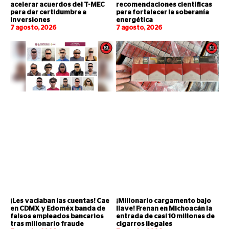
acelerar acuerdos del T-MEC
recomendaciones científicas
para dar certidumbre a
para fortalecer la soberanía
inversiones
energética
7 agosto, 2026
7 agosto, 2026
¡Les vaciaban las cuentas! Cae
¡Millonario cargamento bajo
en CDMX y Edoméx banda de
llave! Frenan en Michoacán la
falsos empleados bancarios
entrada de casi 10 millones de
tras millonario fraude
cigarros ilegales