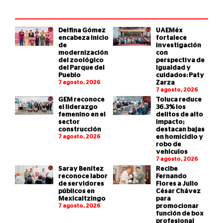
Delfina Gómez
UAEMéx
encabeza inicio
fortalece
de
investigación
modernización
con
del zoológico
perspectiva de
del Parque del
igualdad y
Pueblo
cuidados: Paty
7 agosto, 2026
Zarza
7 agosto, 2026
GEM reconoce
Toluca reduce
el liderazgo
36.3% los
femenino en el
delitos de alto
sector
impacto;
construcción
destacan bajas
7 agosto, 2026
en homicidio y
robo de
vehículos
7 agosto, 2026
Saray Benítez
Recibe
reconoce labor
Fernando
de servidores
Flores a Julio
públicos en
César Chávez
Mexicaltzingo
para
7 agosto, 2026
promocionar
función de box
profesional