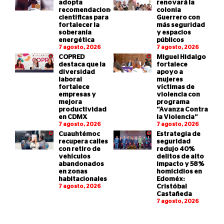
adopta
renovará la
recomendaciones
colonia
científicas para
Guerrero con
fortalecer la
más seguridad
soberanía
y espacios
energética
públicos
7 agosto, 2026
7 agosto, 2026
COPRED
Miguel Hidalgo
destaca que la
fortalece
diversidad
apoyo a
laboral
mujeres
fortalece
víctimas de
empresas y
violencia con
mejora
programa
productividad
“Avanza Contra
en CDMX
la Violencia”
7 agosto, 2026
7 agosto, 2026
Cuauhtémoc
Estrategia de
recupera calles
seguridad
con retiro de
redujo 40%
vehículos
delitos de alto
abandonados
impacto y 58%
en zonas
homicidios en
habitacionales
Edoméx:
7 agosto, 2026
Cristóbal
Castañeda
7 agosto, 2026