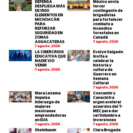
DEFENSA
México envía
DESPLIEGA MÁS
tercer
DE 1500
contingente de
ELEMENTOS EN
brigadistas
MICHOACÁN
para fortalecer
PARA
combate a
REFORZAR
incendios
SEGURIDAD EN
forestales en
ZONAS
Canadá
AGUACATERAS
7 agosto, 2026
7 agosto, 2026
LA CIBERCRISIS
Evelyn Salgado
EDUCATIVA QUE
invita a
NADIE VIO
celebrar la
VENIR
historia y
7 agosto, 2026
cultura de
Guerrero en
Semana
Cultural
7 agosto, 2026
Mara Lezama
Concamin y
impulsa
Canacintra
liderazgo de
urgen acelerar
mujeres
acuerdos del T-
mexicanas
MEC para dar
emprendedoras
certidumbre a
en EUA
inversiones
7 agosto, 2026
7 agosto, 2026
Sheinbaum
Clara Brugada