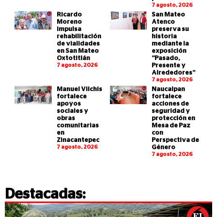
7 agosto, 2026
Ricardo
San Mateo
Moreno
Atenco
impulsa
preserva su
rehabilitación
historia
de vialidades
mediante la
en San Mateo
exposición
Oxtotitlán
“Pasado,
7 agosto, 2026
Presente y
Alrededores”
7 agosto, 2026
Manuel Vilchis
Naucalpan
fortalece
fortalece
apoyos
acciones de
sociales y
seguridad y
obras
protección en
comunitarias
Mesa de Paz
en
con
Zinacantepec
Perspectiva de
7 agosto, 2026
Género
7 agosto, 2026
Destacadas: