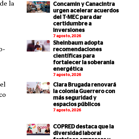
de la
Concamin y Canacintra
urgen acelerar acuerdos
del T-MEC para dar
certidumbre a
inversiones
7 agosto, 2026
Sheinbaum adopta
o-
recomendaciones
científicas para
fortalecer la soberanía
energética
7 agosto, 2026
el
Clara Brugada renovará
la colonia Guerrero con
co
más seguridad y
espacios públicos
7 agosto, 2026
COPRED destaca que la
diversidad laboral