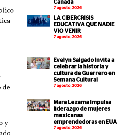
Canadá
blico
7 agosto, 2026
LA CIBERCRISIS
tica
EDUCATIVA QUE NADIE
VIO VENIR
7 agosto, 2026
Evelyn Salgado invita a
celebrar la historia y
cultura de Guerrero en
r
Semana Cultural
o de
7 agosto, 2026
Mara Lezama impulsa
liderazgo de mujeres
mexicanas
o y
emprendedoras en EUA
7 agosto, 2026
tado