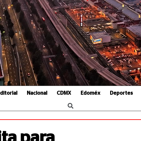
ditorial
Nacional
CDMX
Edoméx
Deportes
ita para