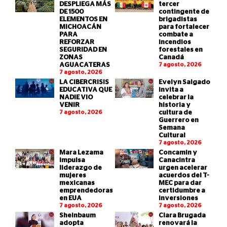
DESPLIEGA MÁS
tercer
DE 1500
contingente de
ELEMENTOS EN
brigadistas
MICHOACÁN
para fortalecer
PARA
combate a
REFORZAR
incendios
SEGURIDAD EN
forestales en
ZONAS
Canadá
AGUACATERAS
7 agosto, 2026
7 agosto, 2026
LA CIBERCRISIS
Evelyn Salgado
EDUCATIVA QUE
invita a
NADIE VIO
celebrar la
VENIR
historia y
7 agosto, 2026
cultura de
Guerrero en
Semana
Cultural
7 agosto, 2026
Mara Lezama
Concamin y
impulsa
Canacintra
liderazgo de
urgen acelerar
mujeres
acuerdos del T-
mexicanas
MEC para dar
emprendedoras
certidumbre a
en EUA
inversiones
7 agosto, 2026
7 agosto, 2026
Sheinbaum
Clara Brugada
adopta
renovará la