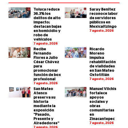
Toluca reduce
Saray Benítez
36.3% los
reconoce labor
delitos de alto
de servidores
impacto;
públicos en
destacan bajas
Mexicaltzingo
en homicidio y
7 agosto, 2026
robo de
vehículos
7 agosto, 2026
Recibe
Ricardo
Fernando
Moreno
Flores a Julio
impulsa
César Chávez
rehabilitación
para
de vialidades
promocionar
en San Mateo
función de box
Oxtotitlán
profesional
7 agosto, 2026
7 agosto, 2026
San Mateo
Manuel Vilchis
Atenco
fortalece
preserva su
apoyos
historia
sociales y
mediante la
obras
exposición
comunitarias
“Pasado,
en
Presente y
Zinacantepec
Alrededores”
7 agosto, 2026
7 agosto, 2026