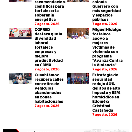
recomendaciones
colonia
científicas para
Guerrero con
fortalecer la
más seguridad
soberanía
y espacios
energética
públicos
7 agosto, 2026
7 agosto, 2026
COPRED
Miguel Hidalgo
destaca que la
fortalece
diversidad
apoyo a
laboral
mujeres
fortalece
víctimas de
empresas y
violencia con
mejora
programa
productividad
“Avanza Contra
en CDMX
la Violencia”
7 agosto, 2026
7 agosto, 2026
Cuauhtémoc
Estrategia de
recupera calles
seguridad
con retiro de
redujo 40%
vehículos
delitos de alto
abandonados
impacto y 58%
en zonas
homicidios en
habitacionales
Edoméx:
7 agosto, 2026
Cristóbal
Castañeda
7 agosto, 2026