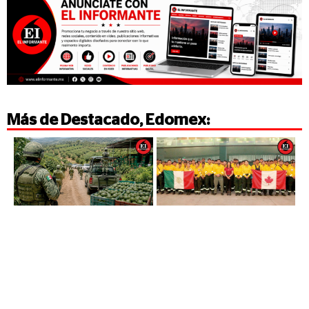
Más de
Destacado
,
Edomex
: