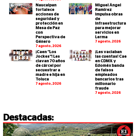
Naucalpan
Miguel Ángel
fortalece
Ramírez
acciones de
impulsa obras
seguridad y
de
protección en
infraestructura
Mesa de Paz
para mejorar
con
servicios en
Perspectiva de
Lerma
Género
7 agosto, 2026
7 agosto, 2026
¡Caen “Los
¡Les vaciaban
Jockes”! Les
las cuentas! Cae
clavan 70 años
en CDMX y
de cárcel por
Edoméx banda
secuestrar a
de falsos
madre e hija en
empleados
Toluca
bancarios tras
7 agosto, 2026
millonario
fraude
7 agosto, 2026
Destacadas: