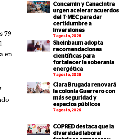
Concamin y Canacintra
urgen acelerar acuerdos
del T-MEC para dar
certidumbre a
inversiones
s 79
7 agosto, 2026
l
Sheinbaum adopta
recomendaciones
ia en
científicas para
fortalecer la soberanía
energética
7 agosto, 2026
Clara Brugada renovará
7
la colonia Guerrero con
ndo
más seguridad y
espacios públicos
7 agosto, 2026
COPRED destaca que la
diversidad laboral