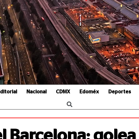
ditorial
Nacional
CDMX
Edoméx
Deportes
l Barcelona; golea 