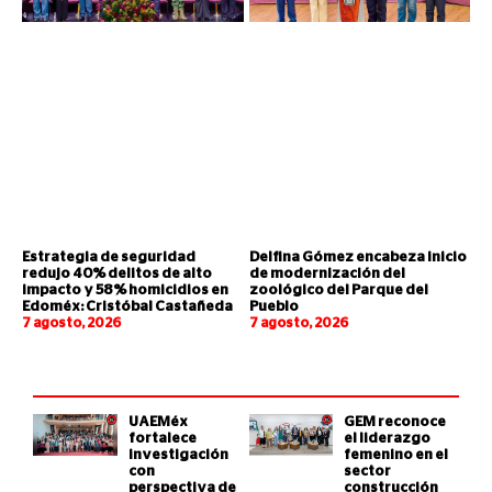
Estrategia de seguridad
Delfina Gómez encabeza inicio
redujo 40% delitos de alto
de modernización del
impacto y 58% homicidios en
zoológico del Parque del
Edoméx: Cristóbal Castañeda
Pueblo
7 agosto, 2026
7 agosto, 2026
UAEMéx
GEM reconoce
fortalece
el liderazgo
investigación
femenino en el
con
sector
perspectiva de
construcción