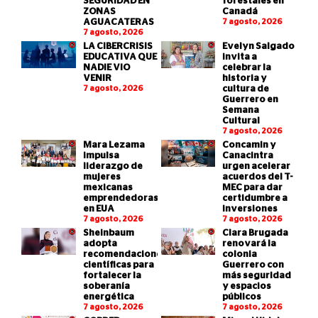
SEGURIDAD EN
forestales en
ZONAS
Canadá
AGUACATERAS
7 agosto, 2026
7 agosto, 2026
LA CIBERCRISIS
Evelyn Salgado
EDUCATIVA QUE
invita a
NADIE VIO
celebrar la
VENIR
historia y
7 agosto, 2026
cultura de
Guerrero en
Semana
Cultural
7 agosto, 2026
Mara Lezama
Concamin y
impulsa
Canacintra
liderazgo de
urgen acelerar
mujeres
acuerdos del T-
mexicanas
MEC para dar
emprendedoras
certidumbre a
en EUA
inversiones
7 agosto, 2026
7 agosto, 2026
Sheinbaum
Clara Brugada
adopta
renovará la
recomendaciones
colonia
científicas para
Guerrero con
fortalecer la
más seguridad
soberanía
y espacios
energética
públicos
7 agosto, 2026
7 agosto, 2026