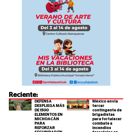
Reciente:
DEFENSA
México envía
DESPLIEGA MÁS
tercer
DE 1500
contingente de
ELEMENTOS EN
brigadistas
MICHOACÁN
para fortalecer
PARA
combate a
REFORZAR
incendios