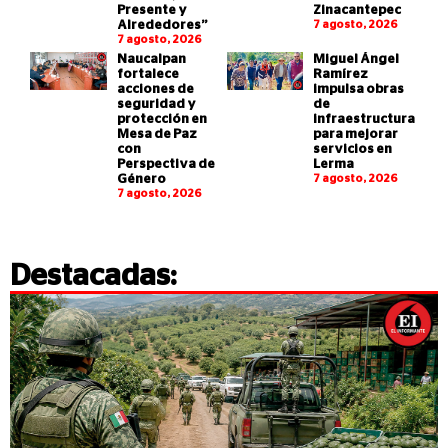
Presente y
Zinacantepec
Alrededores”
7 agosto, 2026
7 agosto, 2026
Naucalpan
Miguel Ángel
fortalece
Ramírez
acciones de
impulsa obras
seguridad y
de
protección en
infraestructura
Mesa de Paz
para mejorar
con
servicios en
Perspectiva de
Lerma
Género
7 agosto, 2026
7 agosto, 2026
Destacadas: