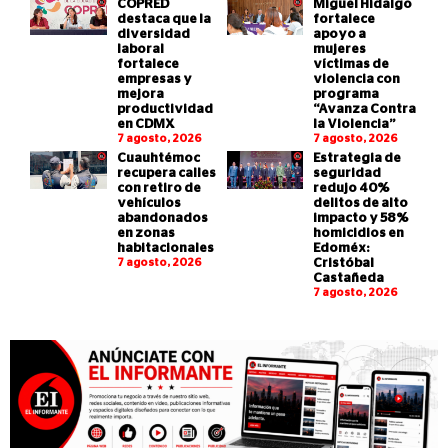
COPRED
Miguel Hidalgo
destaca que la
fortalece
diversidad
apoyo a
laboral
mujeres
fortalece
víctimas de
empresas y
violencia con
mejora
programa
productividad
“Avanza Contra
en CDMX
la Violencia”
7 agosto, 2026
7 agosto, 2026
Cuauhtémoc
Estrategia de
recupera calles
seguridad
con retiro de
redujo 40%
vehículos
delitos de alto
abandonados
impacto y 58%
en zonas
homicidios en
habitacionales
Edoméx:
7 agosto, 2026
Cristóbal
Castañeda
7 agosto, 2026