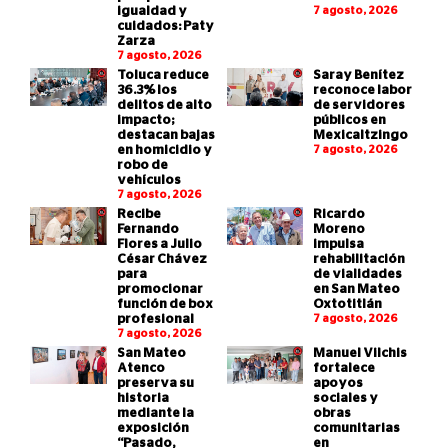
igualdad y
7 agosto, 2026
cuidados: Paty
Zarza
7 agosto, 2026
Toluca reduce
Saray Benítez
36.3% los
reconoce labor
delitos de alto
de servidores
impacto;
públicos en
destacan bajas
Mexicaltzingo
en homicidio y
7 agosto, 2026
robo de
vehículos
7 agosto, 2026
Recibe
Ricardo
Fernando
Moreno
Flores a Julio
impulsa
César Chávez
rehabilitación
para
de vialidades
promocionar
en San Mateo
función de box
Oxtotitlán
profesional
7 agosto, 2026
7 agosto, 2026
San Mateo
Manuel Vilchis
Atenco
fortalece
preserva su
apoyos
historia
sociales y
mediante la
obras
exposición
comunitarias
“Pasado,
en