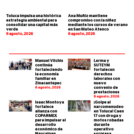
Toluca impulsa una histórica
Ana Muñiz mantiene
estrategia ambiental para
compromiso con la niñez
consolidar una capital más
mediante los cursos de verano
verde
en San Mateo Atenco
6 agosto, 2026
6 agosto, 2026
Manuel Vilchis
Lerma y
continúa
SUTEYM
fortaleciendo
fortalecen
la economía
derechos
familiar en
laborales con
Zinacantepec
nuevo
6 agosto, 2026
convenio de
prestaciones
6 agosto, 2026
Isaac Montoya
¡Golpe al
fortalece
narcomenudeo
alianza con
en Toluca! Caen
COPARMEX
17 con droga y
para impulsar el
motos robadas
desarrollo
durante
económico de
operativo
Naucalpan
sorpresa