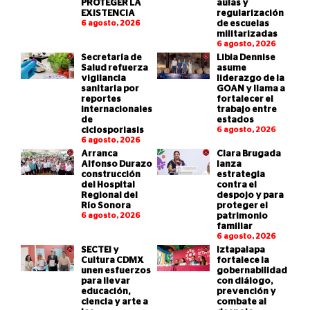
PROTEGER LA
aulas y
EXISTENCIA
regularización
6 agosto, 2026
de escuelas
militarizadas
6 agosto, 2026
Secretaría de
Libia Dennise
Salud refuerza
asume
vigilancia
liderazgo de la
sanitaria por
GOAN y llama a
reportes
fortalecer el
internacionales
trabajo entre
de
estados
ciclosporiasis
6 agosto, 2026
6 agosto, 2026
Arranca
Clara Brugada
Alfonso Durazo
lanza
construcción
estrategia
del Hospital
contra el
Regional del
despojo y para
Río Sonora
proteger el
6 agosto, 2026
patrimonio
familiar
6 agosto, 2026
SECTEI y
Iztapalapa
Cultura CDMX
fortalece la
unen esfuerzos
gobernabilidad
para llevar
con diálogo,
educación,
prevención y
ciencia y arte a
combate al