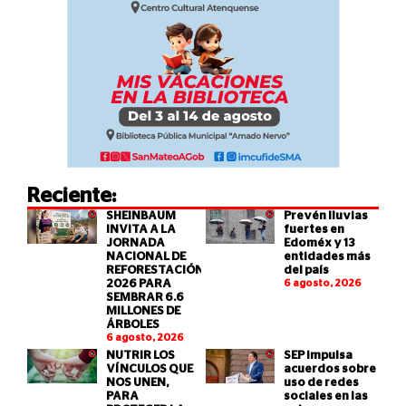
Reciente:
SHEINBAUM
Prevén lluvias
INVITA A LA
fuertes en
JORNADA
Edoméx y 13
NACIONAL DE
entidades más
REFORESTACIÓN
del país
2026 PARA
6 agosto, 2026
SEMBRAR 6.6
MILLONES DE
ÁRBOLES
6 agosto, 2026
NUTRIR LOS
SEP impulsa
VÍNCULOS QUE
acuerdos sobre
NOS UNEN,
uso de redes
PARA
sociales en las