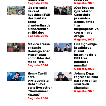
6 agosto, 2026
6 agosto, 2026
¡Le cierran la
¡Con todo en
llave al
Querétaro!
huachicol! FGR
Caen siete
desmantela
presuntos
toma
delincuentes
clandestina de
tras
hidrocarburo
megaoperativo
en Hidalgo
con armas y
6 agosto, 2026
droga
6 agosto, 2026
México arrasa
Luis Figo exige
en Santo
la salida de
Domingo 2026
Gianni
y se afianza
Infantino de la
como líder del
FIFA tras
medallero
polémica
6 agosto, 2026
mundial
6 agosto, 2026
Henry Cavill
Johnny Depp
será
regresa a China
protagonista
para presentar
de la nueva
su arte en
serie live action
Shanghái
“Warhammer
6 agosto, 2026
40,000”
6 agosto, 2026