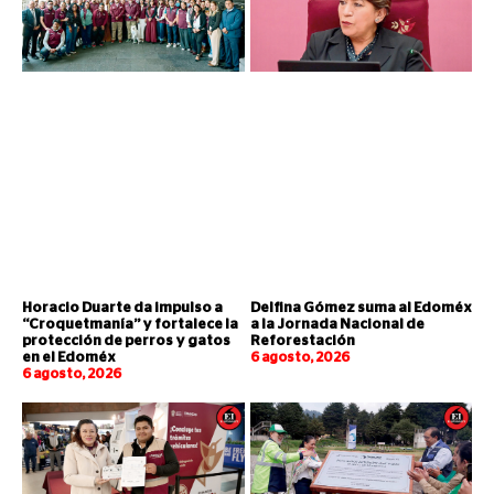
Horacio Duarte da impulso a
Delfina Gómez suma al Edoméx
“Croquetmanía” y fortalece la
a la Jornada Nacional de
protección de perros y gatos
Reforestación
en el Edoméx
6 agosto, 2026
6 agosto, 2026