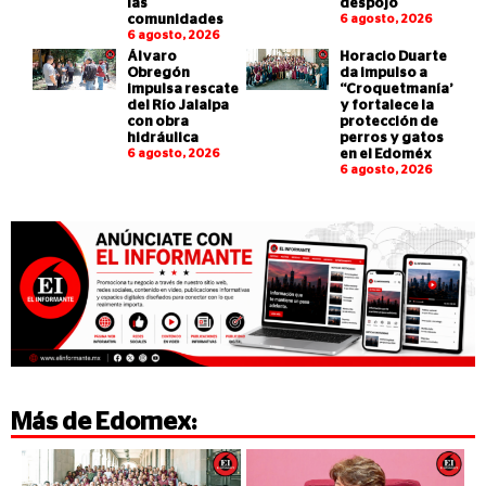
las
despojo
comunidades
6 agosto, 2026
6 agosto, 2026
Álvaro
Horacio Duarte
Obregón
da impulso a
impulsa rescate
“Croquetmanía”
del Río Jalalpa
y fortalece la
con obra
protección de
hidráulica
perros y gatos
6 agosto, 2026
en el Edoméx
6 agosto, 2026
Más de
Edomex
: