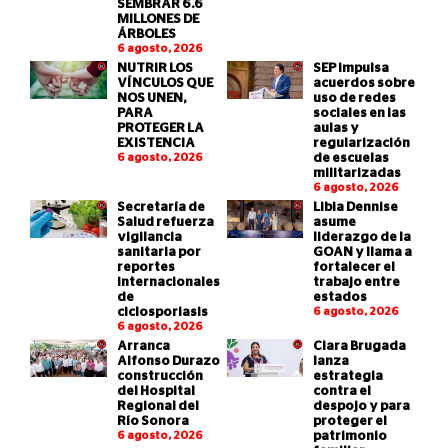
SEMBRAR 6.6
MILLONES DE
ÁRBOLES
6 agosto, 2026
NUTRIR LOS
SEP impulsa
VÍNCULOS QUE
acuerdos sobre
NOS UNEN,
uso de redes
PARA
sociales en las
PROTEGER LA
aulas y
EXISTENCIA
regularización
6 agosto, 2026
de escuelas
militarizadas
6 agosto, 2026
Secretaría de
Libia Dennise
Salud refuerza
asume
vigilancia
liderazgo de la
sanitaria por
GOAN y llama a
reportes
fortalecer el
internacionales
trabajo entre
de
estados
ciclosporiasis
6 agosto, 2026
6 agosto, 2026
Arranca
Clara Brugada
Alfonso Durazo
lanza
construcción
estrategia
del Hospital
contra el
Regional del
despojo y para
Río Sonora
proteger el
6 agosto, 2026
patrimonio