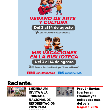
Reciente:
SHEINBAUM
Prevén lluvias
INVITA A LA
fuertes en
JORNADA
Edoméx y 13
NACIONAL DE
entidades más
REFORESTACIÓN
del país
2026 PARA
6 agosto, 2026