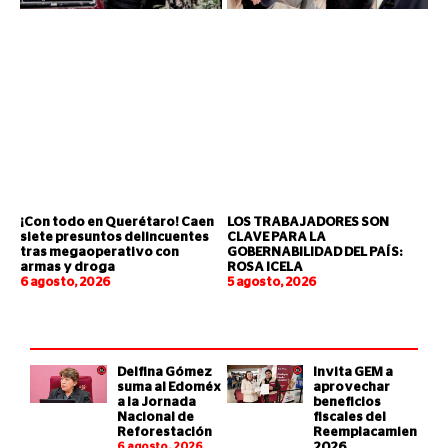
¡Con todo en Querétaro! Caen
LOS TRABAJADORES SON
siete presuntos delincuentes
CLAVE PARA LA
tras megaoperativo con
GOBERNABILIDAD DEL PAÍS:
armas y droga
ROSA ICELA
6 agosto, 2026
5 agosto, 2026
Delfina Gómez
Invita GEM a
suma al Edoméx
aprovechar
a la Jornada
beneficios
Nacional de
fiscales del
Reforestación
Reemplacamiento
6 agosto, 2026
2026