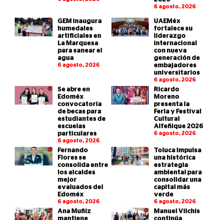
6 agosto, 2026
GEM inaugura
UAEMéx
humedales
fortalece su
artificiales en
liderazgo
La Marquesa
internacional
para sanear el
con nueva
agua
generación de
6 agosto, 2026
embajadores
universitarios
6 agosto, 2026
Se abre en
Ricardo
Edoméx
Moreno
convocatoria
presenta la
de becas para
Feria y Festival
estudiantes de
Cultural
escuelas
Alfeñique 2026
particulares
6 agosto, 2026
6 agosto, 2026
Fernando
Toluca impulsa
Flores se
una histórica
consolida entre
estrategia
los alcaldes
ambiental para
mejor
consolidar una
evaluados del
capital más
Edoméx
verde
6 agosto, 2026
6 agosto, 2026
Ana Muñiz
Manuel Vilchis
mantiene
continúa