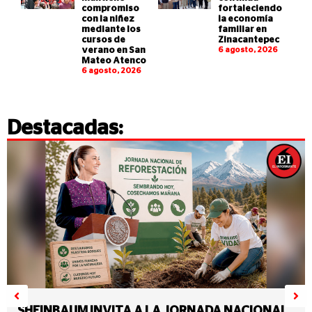
compromiso
fortaleciendo
con la niñez
la economía
mediante los
familiar en
cursos de
Zinacantepec
verano en San
6 agosto, 2026
Mateo Atenco
6 agosto, 2026
Destacadas:
SHEINBAUM INVITA A LA JORNADA NACIONAL