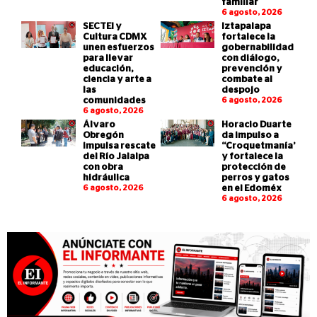
familiar
6 agosto, 2026
SECTEI y
Iztapalapa
Cultura CDMX
fortalece la
unen esfuerzos
gobernabilidad
para llevar
con diálogo,
educación,
prevención y
ciencia y arte a
combate al
las
despojo
comunidades
6 agosto, 2026
6 agosto, 2026
Álvaro
Horacio Duarte
Obregón
da impulso a
impulsa rescate
“Croquetmanía”
del Río Jalalpa
y fortalece la
con obra
protección de
hidráulica
perros y gatos
6 agosto, 2026
en el Edoméx
6 agosto, 2026