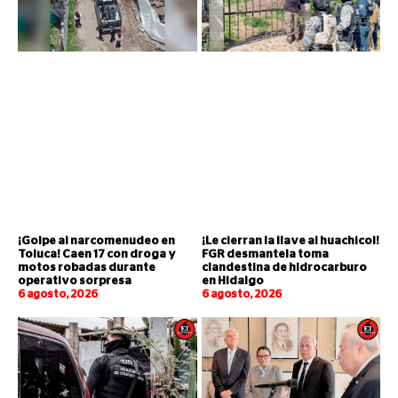
¡Golpe al narcomenudeo en
¡Le cierran la llave al huachicol!
Toluca! Caen 17 con droga y
FGR desmantela toma
motos robadas durante
clandestina de hidrocarburo
operativo sorpresa
en Hidalgo
6 agosto, 2026
6 agosto, 2026