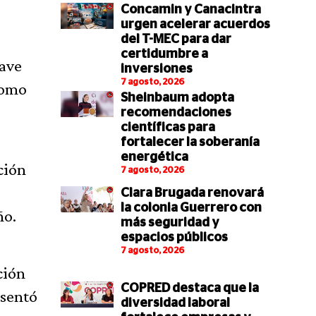
Concamin y Canacintra
urgen acelerar acuerdos
del T-MEC para dar
certidumbre a
lave
inversiones
7 agosto, 2026
como
Sheinbaum adopta
recomendaciones
científicas para
fortalecer la soberanía
energética
ción
7 agosto, 2026
Clara Brugada renovará
la colonia Guerrero con
ño.
más seguridad y
espacios públicos
7 agosto, 2026
ción
COPRED destaca que la
esentó
diversidad laboral