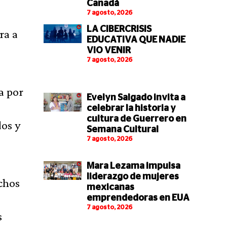
Canadá
7 agosto, 2026
LA CIBERCRISIS
ra a
EDUCATIVA QUE NADIE
VIO VENIR
7 agosto, 2026
a por
Evelyn Salgado invita a
celebrar la historia y
cultura de Guerrero en
dos y
Semana Cultural
7 agosto, 2026
Mara Lezama impulsa
liderazgo de mujeres
chos
mexicanas
emprendedoras en EUA
7 agosto, 2026
s