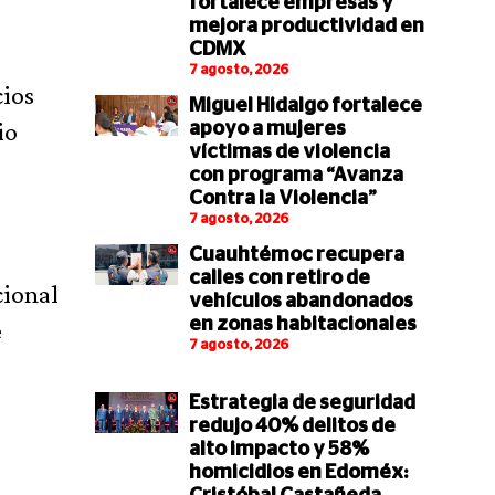
fortalece empresas y
mejora productividad en
CDMX
7 agosto, 2026
cios
Miguel Hidalgo fortalece
io
apoyo a mujeres
víctimas de violencia
con programa “Avanza
Contra la Violencia”
7 agosto, 2026
Cuauhtémoc recupera
calles con retiro de
cional
vehículos abandonados
en zonas habitacionales
e
7 agosto, 2026
Estrategia de seguridad
redujo 40% delitos de
alto impacto y 58%
homicidios en Edoméx: