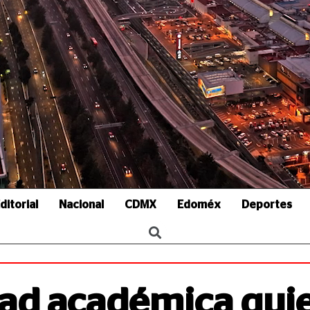
ditorial
Nacional
CDMX
Edoméx
Deportes
dad académica qui