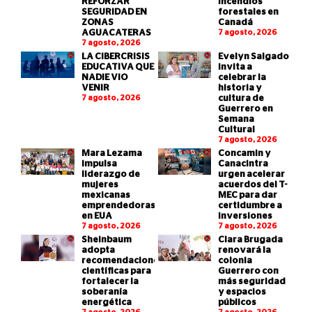
REFORZAR
incendios
SEGURIDAD EN
forestales en
ZONAS
Canadá
AGUACATERAS
7 agosto, 2026
7 agosto, 2026
LA CIBERCRISIS
Evelyn Salgado
EDUCATIVA QUE
invita a
NADIE VIO
celebrar la
VENIR
historia y
7 agosto, 2026
cultura de
Guerrero en
Semana
Cultural
7 agosto, 2026
Mara Lezama
Concamin y
impulsa
Canacintra
liderazgo de
urgen acelerar
mujeres
acuerdos del T-
mexicanas
MEC para dar
emprendedoras
certidumbre a
en EUA
inversiones
7 agosto, 2026
7 agosto, 2026
Sheinbaum
Clara Brugada
adopta
renovará la
recomendaciones
colonia
científicas para
Guerrero con
fortalecer la
más seguridad
soberanía
y espacios
energética
públicos