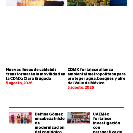
Nuevas líneas de cablebús
CDMX fortalece alianza
transformarán la movilidad en
ambiental metropolitana para
la CDMX: Clara Brugada
proteger agua, bosques y aire
5 agosto, 2026
del Valle de México
5 agosto, 2026
Delfina Gómez
UAEMéx
encabeza inicio
fortalece
de
investigación
modernización
con
del zoológico
perspectiva de