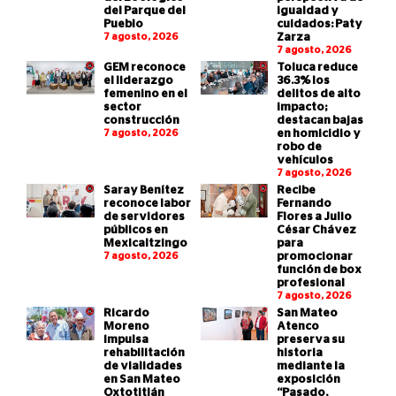
del Parque del
igualdad y
Pueblo
cuidados: Paty
7 agosto, 2026
Zarza
7 agosto, 2026
GEM reconoce
Toluca reduce
el liderazgo
36.3% los
femenino en el
delitos de alto
sector
impacto;
construcción
destacan bajas
7 agosto, 2026
en homicidio y
robo de
vehículos
7 agosto, 2026
Saray Benítez
Recibe
reconoce labor
Fernando
de servidores
Flores a Julio
públicos en
César Chávez
Mexicaltzingo
para
7 agosto, 2026
promocionar
función de box
profesional
7 agosto, 2026
Ricardo
San Mateo
Moreno
Atenco
impulsa
preserva su
rehabilitación
historia
de vialidades
mediante la
en San Mateo
exposición
Oxtotitlán
“Pasado,