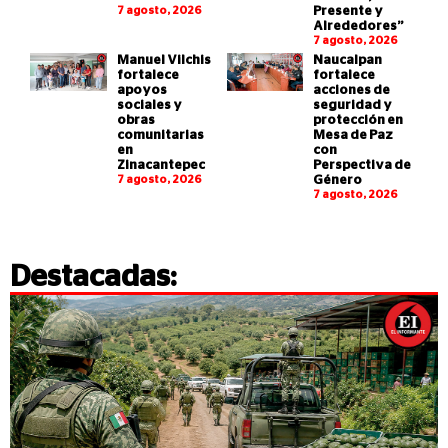
7 agosto, 2026
Presente y
Alrededores”
7 agosto, 2026
Manuel Vilchis
Naucalpan
fortalece
fortalece
apoyos
acciones de
sociales y
seguridad y
obras
protección en
comunitarias
Mesa de Paz
en
con
Zinacantepec
Perspectiva de
7 agosto, 2026
Género
7 agosto, 2026
Destacadas: