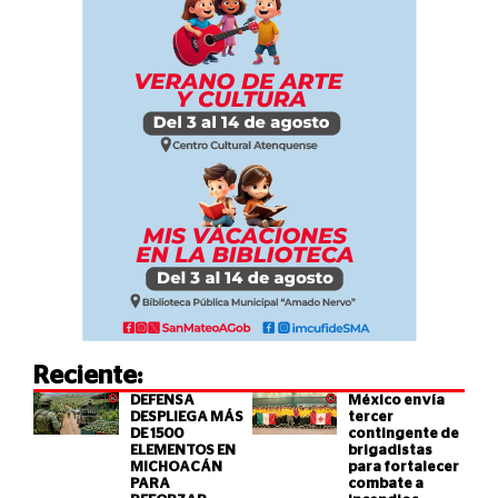
Reciente:
DEFENSA
México envía
DESPLIEGA MÁS
tercer
DE 1500
contingente de
ELEMENTOS EN
brigadistas
MICHOACÁN
para fortalecer
PARA
combate a