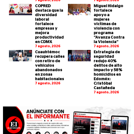
7 agosto, 2026
7 agosto, 2026
COPRED
Miguel Hidalgo
destaca que la
fortalece
diversidad
apoyo a
laboral
mujeres
fortalece
víctimas de
empresas y
violencia con
mejora
programa
productividad
“Avanza Contra
en CDMX
la Violencia”
7 agosto, 2026
7 agosto, 2026
Cuauhtémoc
Estrategia de
recupera calles
seguridad
con retiro de
redujo 40%
vehículos
delitos de alto
abandonados
impacto y 58%
en zonas
homicidios en
habitacionales
Edoméx:
7 agosto, 2026
Cristóbal
Castañeda
7 agosto, 2026