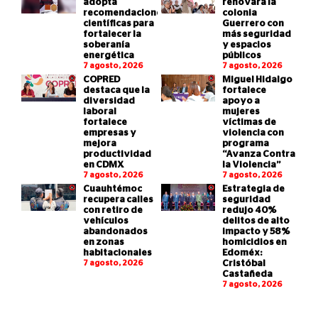
adopta
renovará la
recomendaciones
colonia
científicas para
Guerrero con
fortalecer la
más seguridad
soberanía
y espacios
energética
públicos
7 agosto, 2026
7 agosto, 2026
COPRED
Miguel Hidalgo
destaca que la
fortalece
diversidad
apoyo a
laboral
mujeres
fortalece
víctimas de
empresas y
violencia con
mejora
programa
productividad
“Avanza Contra
en CDMX
la Violencia”
7 agosto, 2026
7 agosto, 2026
Cuauhtémoc
Estrategia de
recupera calles
seguridad
con retiro de
redujo 40%
vehículos
delitos de alto
abandonados
impacto y 58%
en zonas
homicidios en
habitacionales
Edoméx:
7 agosto, 2026
Cristóbal
Castañeda
7 agosto, 2026