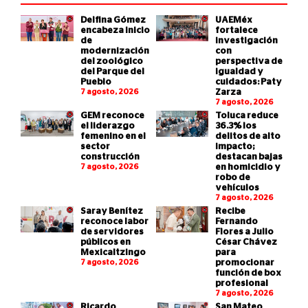
Delfina Gómez
UAEMéx
encabeza inicio
fortalece
de
investigación
modernización
con
del zoológico
perspectiva de
del Parque del
igualdad y
Pueblo
cuidados: Paty
7 agosto, 2026
Zarza
7 agosto, 2026
GEM reconoce
Toluca reduce
el liderazgo
36.3% los
femenino en el
delitos de alto
sector
impacto;
construcción
destacan bajas
7 agosto, 2026
en homicidio y
robo de
vehículos
7 agosto, 2026
Saray Benítez
Recibe
reconoce labor
Fernando
de servidores
Flores a Julio
públicos en
César Chávez
Mexicaltzingo
para
7 agosto, 2026
promocionar
función de box
profesional
7 agosto, 2026
Ricardo
San Mateo