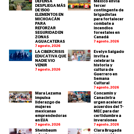
DEFENSA
México envía
DESPLIEGA MÁS
tercer
DE 1500
contingente de
ELEMENTOS EN
brigadistas
MICHOACÁN
para fortalecer
PARA
combate a
REFORZAR
incendios
SEGURIDAD EN
forestales en
ZONAS
Canadá
AGUACATERAS
7 agosto, 2026
7 agosto, 2026
LA CIBERCRISIS
Evelyn Salgado
EDUCATIVA QUE
invita a
NADIE VIO
celebrar la
VENIR
historia y
7 agosto, 2026
cultura de
Guerrero en
Semana
Cultural
7 agosto, 2026
Mara Lezama
Concamin y
impulsa
Canacintra
liderazgo de
urgen acelerar
mujeres
acuerdos del T-
mexicanas
MEC para dar
emprendedoras
certidumbre a
en EUA
inversiones
7 agosto, 2026
7 agosto, 2026
Sheinbaum
Clara Brugada