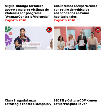
Miguel Hidalgo fortalece
Cuauhtémoc recupera calles
apoyo a mujeres víctimas de
con retiro de vehículos
violencia con programa
abandonados en zonas
“Avanza Contra la Violencia”
habitacionales
7 agosto, 2026
7 agosto, 2026
Clara Brugada lanza
SECTEI y Cultura CDMX unen
estrategia contra el despojo y
esfuerzos para llevar