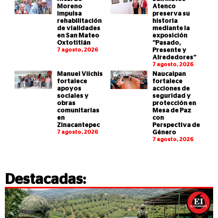
Moreno
Atenco
impulsa
preserva su
rehabilitación
historia
de vialidades
mediante la
en San Mateo
exposición
Oxtotitlán
“Pasado,
7 agosto, 2026
Presente y
Alrededores”
7 agosto, 2026
Manuel Vilchis
Naucalpan
fortalece
fortalece
apoyos
acciones de
sociales y
seguridad y
obras
protección en
comunitarias
Mesa de Paz
en
con
Zinacantepec
Perspectiva de
7 agosto, 2026
Género
7 agosto, 2026
Destacadas: