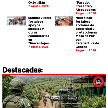
Oxtotitlán
“Pasado,
7 agosto, 2026
Presente y
Alrededores”
7 agosto, 2026
Manuel Vilchis
Naucalpan
fortalece
fortalece
apoyos
acciones de
sociales y
seguridad y
obras
protección en
comunitarias
Mesa de Paz
en
con
Zinacantepec
Perspectiva de
7 agosto, 2026
Género
7 agosto, 2026
Destacadas: