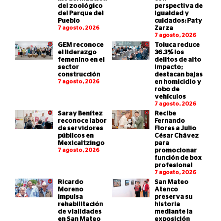
del zoológico
perspectiva de
del Parque del
igualdad y
Pueblo
cuidados: Paty
7 agosto, 2026
Zarza
7 agosto, 2026
GEM reconoce
Toluca reduce
el liderazgo
36.3% los
femenino en el
delitos de alto
sector
impacto;
construcción
destacan bajas
7 agosto, 2026
en homicidio y
robo de
vehículos
7 agosto, 2026
Saray Benítez
Recibe
reconoce labor
Fernando
de servidores
Flores a Julio
públicos en
César Chávez
Mexicaltzingo
para
7 agosto, 2026
promocionar
función de box
profesional
7 agosto, 2026
Ricardo
San Mateo
Moreno
Atenco
impulsa
preserva su
rehabilitación
historia
de vialidades
mediante la
en San Mateo
exposición