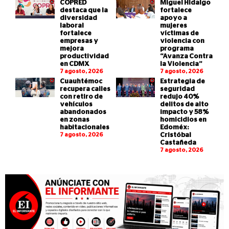
COPRED
Miguel Hidalgo
destaca que la
fortalece
diversidad
apoyo a
laboral
mujeres
fortalece
víctimas de
empresas y
violencia con
mejora
programa
productividad
“Avanza Contra
en CDMX
la Violencia”
7 agosto, 2026
7 agosto, 2026
Cuauhtémoc
Estrategia de
recupera calles
seguridad
con retiro de
redujo 40%
vehículos
delitos de alto
abandonados
impacto y 58%
en zonas
homicidios en
habitacionales
Edoméx:
7 agosto, 2026
Cristóbal
Castañeda
7 agosto, 2026