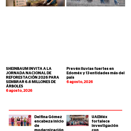
SHEINBAUM INVITA A LA
Prevén lluvias fuertes en
JORNADA NACIONAL DE
Edoméx y 13 entidades más del
REFORESTACIÓN 2026 PARA
país
SEMBRAR 6.6 MILLONES DE
6 agosto, 2026
ÁRBOLES
6 agosto, 2026
Delfina Gómez
UAEMéx
encabeza inicio
fortalece
de
investigación
modernización
con