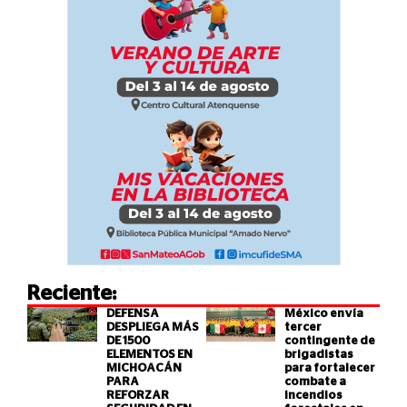
Reciente:
DEFENSA
México envía
DESPLIEGA MÁS
tercer
DE 1500
contingente de
ELEMENTOS EN
brigadistas
MICHOACÁN
para fortalecer
PARA
combate a
REFORZAR
incendios