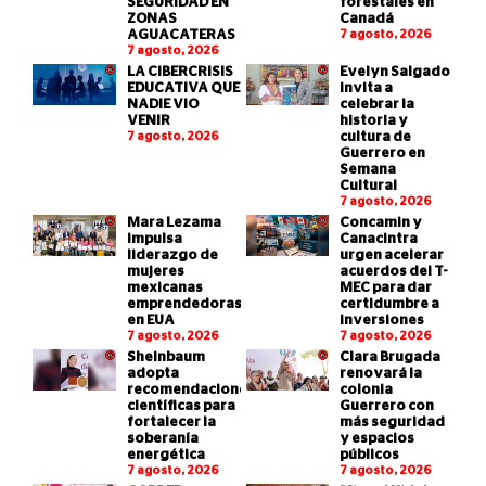
SEGURIDAD EN
forestales en
ZONAS
Canadá
AGUACATERAS
7 agosto, 2026
7 agosto, 2026
LA CIBERCRISIS
Evelyn Salgado
EDUCATIVA QUE
invita a
NADIE VIO
celebrar la
VENIR
historia y
7 agosto, 2026
cultura de
Guerrero en
Semana
Cultural
7 agosto, 2026
Mara Lezama
Concamin y
impulsa
Canacintra
liderazgo de
urgen acelerar
mujeres
acuerdos del T-
mexicanas
MEC para dar
emprendedoras
certidumbre a
en EUA
inversiones
7 agosto, 2026
7 agosto, 2026
Sheinbaum
Clara Brugada
adopta
renovará la
recomendaciones
colonia
científicas para
Guerrero con
fortalecer la
más seguridad
soberanía
y espacios
energética
públicos
7 agosto, 2026
7 agosto, 2026