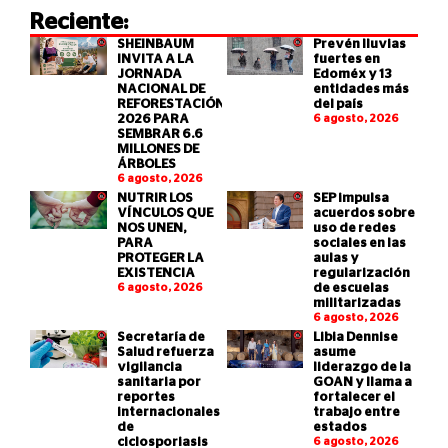
Reciente:
SHEINBAUM
Prevén lluvias
INVITA A LA
fuertes en
JORNADA
Edoméx y 13
NACIONAL DE
entidades más
REFORESTACIÓN
del país
2026 PARA
6 agosto, 2026
SEMBRAR 6.6
MILLONES DE
ÁRBOLES
6 agosto, 2026
NUTRIR LOS
SEP impulsa
VÍNCULOS QUE
acuerdos sobre
NOS UNEN,
uso de redes
PARA
sociales en las
PROTEGER LA
aulas y
EXISTENCIA
regularización
6 agosto, 2026
de escuelas
militarizadas
6 agosto, 2026
Secretaría de
Libia Dennise
Salud refuerza
asume
vigilancia
liderazgo de la
sanitaria por
GOAN y llama a
reportes
fortalecer el
internacionales
trabajo entre
de
estados
ciclosporiasis
6 agosto, 2026