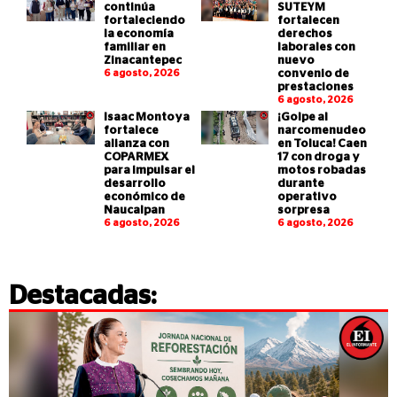
continúa
SUTEYM
fortaleciendo
fortalecen
la economía
derechos
familiar en
laborales con
Zinacantepec
nuevo
6 agosto, 2026
convenio de
prestaciones
6 agosto, 2026
Isaac Montoya
¡Golpe al
fortalece
narcomenudeo
alianza con
en Toluca! Caen
COPARMEX
17 con droga y
para impulsar el
motos robadas
desarrollo
durante
económico de
operativo
Naucalpan
sorpresa
6 agosto, 2026
6 agosto, 2026
Destacadas: