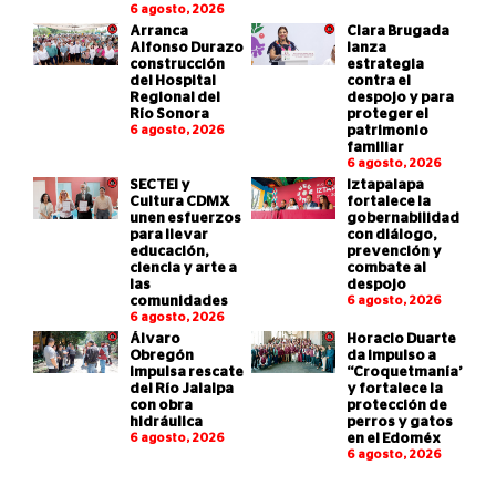
6 agosto, 2026
Arranca
Clara Brugada
Alfonso Durazo
lanza
construcción
estrategia
del Hospital
contra el
Regional del
despojo y para
Río Sonora
proteger el
6 agosto, 2026
patrimonio
familiar
6 agosto, 2026
SECTEI y
Iztapalapa
Cultura CDMX
fortalece la
unen esfuerzos
gobernabilidad
para llevar
con diálogo,
educación,
prevención y
ciencia y arte a
combate al
las
despojo
comunidades
6 agosto, 2026
6 agosto, 2026
Álvaro
Horacio Duarte
Obregón
da impulso a
impulsa rescate
“Croquetmanía”
del Río Jalalpa
y fortalece la
con obra
protección de
hidráulica
perros y gatos
6 agosto, 2026
en el Edoméx
6 agosto, 2026