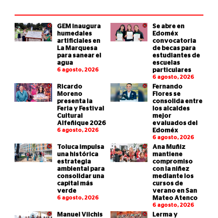
GEM inaugura
Se abre en
humedales
Edoméx
artificiales en
convocatoria
La Marquesa
de becas para
para sanear el
estudiantes de
agua
escuelas
6 agosto, 2026
particulares
6 agosto, 2026
Ricardo
Fernando
Moreno
Flores se
presenta la
consolida entre
Feria y Festival
los alcaldes
Cultural
mejor
Alfeñique 2026
evaluados del
6 agosto, 2026
Edoméx
6 agosto, 2026
Toluca impulsa
Ana Muñiz
una histórica
mantiene
estrategia
compromiso
ambiental para
con la niñez
consolidar una
mediante los
capital más
cursos de
verde
verano en San
6 agosto, 2026
Mateo Atenco
6 agosto, 2026
Manuel Vilchis
Lerma y