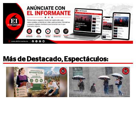
Más de
Destacado
,
Espectáculos
: