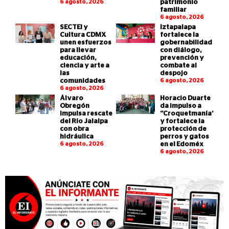
6 agosto, 2026
patrimonio
familiar
6 agosto, 2026
SECTEI y
Iztapalapa
Cultura CDMX
fortalece la
unen esfuerzos
gobernabilidad
para llevar
con diálogo,
educación,
prevención y
ciencia y arte a
combate al
las
despojo
comunidades
6 agosto, 2026
6 agosto, 2026
Álvaro
Horacio Duarte
Obregón
da impulso a
impulsa rescate
“Croquetmanía”
del Río Jalalpa
y fortalece la
con obra
protección de
hidráulica
perros y gatos
6 agosto, 2026
en el Edoméx
6 agosto, 2026