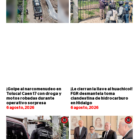
¡Golpe al narcomenudeo en
¡Le cierran la llave al huachicol!
Toluca! Caen 17 con droga y
FGR desmantela toma
motos robadas durante
clandestina de hidrocarburo
operativo sorpresa
en Hidalgo
6 agosto, 2026
6 agosto, 2026