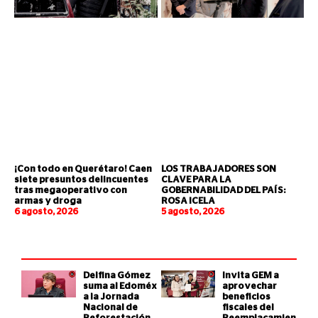
¡Con todo en Querétaro! Caen
LOS TRABAJADORES SON
siete presuntos delincuentes
CLAVE PARA LA
tras megaoperativo con
GOBERNABILIDAD DEL PAÍS:
armas y droga
ROSA ICELA
6 agosto, 2026
5 agosto, 2026
Delfina Gómez
Invita GEM a
suma al Edoméx
aprovechar
a la Jornada
beneficios
Nacional de
fiscales del