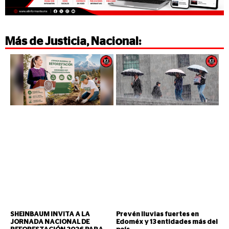
Más de
Justicia
,
Nacional
:
SHEINBAUM INVITA A LA
Prevén lluvias fuertes en
JORNADA NACIONAL DE
Edoméx y 13 entidades más del