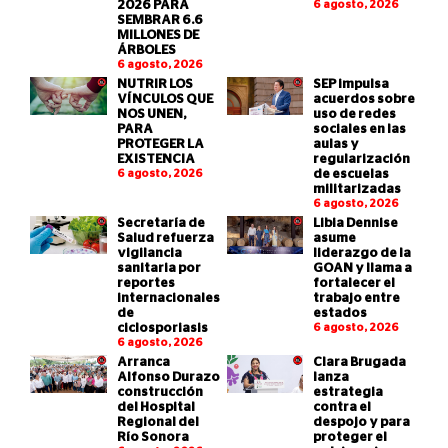
2026 PARA
6 agosto, 2026
SEMBRAR 6.6
MILLONES DE
ÁRBOLES
6 agosto, 2026
NUTRIR LOS
SEP impulsa
VÍNCULOS QUE
acuerdos sobre
NOS UNEN,
uso de redes
PARA
sociales en las
PROTEGER LA
aulas y
EXISTENCIA
regularización
6 agosto, 2026
de escuelas
militarizadas
6 agosto, 2026
Secretaría de
Libia Dennise
Salud refuerza
asume
vigilancia
liderazgo de la
sanitaria por
GOAN y llama a
reportes
fortalecer el
internacionales
trabajo entre
de
estados
ciclosporiasis
6 agosto, 2026
6 agosto, 2026
Arranca
Clara Brugada
Alfonso Durazo
lanza
construcción
estrategia
del Hospital
contra el
Regional del
despojo y para
Río Sonora
proteger el