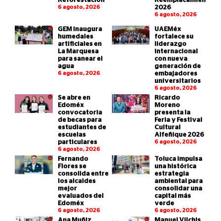
Reforestación
Reemplacamiento
6 agosto, 2026
2026
6 agosto, 2026
GEM inaugura
UAEMéx
humedales
fortalece su
artificiales en
liderazgo
La Marquesa
internacional
para sanear el
con nueva
agua
generación de
6 agosto, 2026
embajadores
universitarios
6 agosto, 2026
Se abre en
Ricardo
Edoméx
Moreno
convocatoria
presenta la
de becas para
Feria y Festival
estudiantes de
Cultural
escuelas
Alfeñique 2026
particulares
6 agosto, 2026
6 agosto, 2026
Fernando
Toluca impulsa
Flores se
una histórica
consolida entre
estrategia
los alcaldes
ambiental para
mejor
consolidar una
evaluados del
capital más
Edoméx
verde
6 agosto, 2026
6 agosto, 2026
Ana Muñiz
Manuel Vilchis