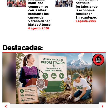
mantiene
continúa
compromiso
fortaleciendo
con la niñez
la economía
mediante los
familiar en
cursos de
Zinacantepec
verano en San
6 agosto, 2026
Mateo Atenco
6 agosto, 2026
Destacadas: