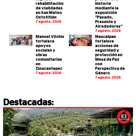
rehabilitación
historia
de vialidades
mediante la
en San Mateo
exposición
Oxtotitlán
“Pasado,
7 agosto, 2026
Presente y
Alrededores”
7 agosto, 2026
Manuel Vilchis
Naucalpan
fortalece
fortalece
apoyos
acciones de
sociales y
seguridad y
obras
protección en
comunitarias
Mesa de Paz
en
con
Zinacantepec
Perspectiva de
7 agosto, 2026
Género
7 agosto, 2026
Destacadas: