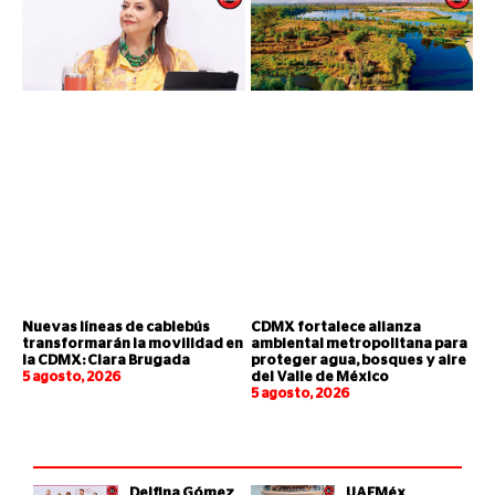
Nuevas líneas de cablebús
CDMX fortalece alianza
transformarán la movilidad en
ambiental metropolitana para
la CDMX: Clara Brugada
proteger agua, bosques y aire
5 agosto, 2026
del Valle de México
5 agosto, 2026
Delfina Gómez
UAEMéx