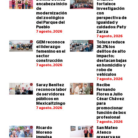
encabeza inicio
fortalece
de
investigación
modernización
con
del zoológico
perspectiva de
del Parque del
igualdad y
Pueblo
cuidados: Paty
7 agosto, 2026
Zarza
7 agosto, 2026
GEM reconoce
Toluca reduce
el liderazgo
36.3% los
femenino en el
delitos de alto
sector
impacto;
construcción
destacan bajas
7 agosto, 2026
en homicidio y
robo de
vehículos
7 agosto, 2026
Saray Benítez
Recibe
reconoce labor
Fernando
de servidores
Flores a Julio
públicos en
César Chávez
Mexicaltzingo
para
7 agosto, 2026
promocionar
función de box
profesional
7 agosto, 2026
Ricardo
San Mateo
Moreno
Atenco
impulsa
preserva su