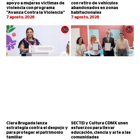
apoyo a mujeres víctimas de
con retiro de vehículos
violencia con programa
abandonados en zonas
“Avanza Contra la Violencia”
habitacionales
7 agosto, 2026
7 agosto, 2026
Clara Brugada lanza
SECTEI y Cultura CDMX unen
estrategia contra el despojo y
esfuerzos para llevar
para proteger el patrimonio
educación, ciencia y arte a las
familiar
comunidades