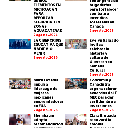
DE 1500
contingente de
ELEMENTOS EN
brigadistas
MICHOACÁN
para fortalecer
PARA
combate a
REFORZAR
incendios
SEGURIDAD EN
forestales en
ZONAS
Canadá
AGUACATERAS
7 agosto, 2026
7 agosto, 2026
LA CIBERCRISIS
Evelyn Salgado
EDUCATIVA QUE
invita a
NADIE VIO
celebrar la
VENIR
historia y
7 agosto, 2026
cultura de
Guerrero en
Semana
Cultural
7 agosto, 2026
Mara Lezama
Concamin y
impulsa
Canacintra
liderazgo de
urgen acelerar
mujeres
acuerdos del T-
mexicanas
MEC para dar
emprendedoras
certidumbre a
en EUA
inversiones
7 agosto, 2026
7 agosto, 2026
Sheinbaum
Clara Brugada
adopta
renovará la
recomendaciones
colonia