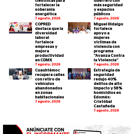
científicas para
Guerrero con
fortalecer la
más seguridad
soberanía
y espacios
energética
públicos
7 agosto, 2026
7 agosto, 2026
COPRED
Miguel Hidalgo
destaca que la
fortalece
diversidad
apoyo a
laboral
mujeres
fortalece
víctimas de
empresas y
violencia con
mejora
programa
productividad
“Avanza Contra
en CDMX
la Violencia”
7 agosto, 2026
7 agosto, 2026
Cuauhtémoc
Estrategia de
recupera calles
seguridad
con retiro de
redujo 40%
vehículos
delitos de alto
abandonados
impacto y 58%
en zonas
homicidios en
habitacionales
Edoméx:
7 agosto, 2026
Cristóbal
Castañeda
7 agosto, 2026