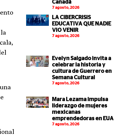
Canadá
7 agosto, 2026
iento
LA CIBERCRISIS
EDUCATIVA QUE NADIE
VIO VENIR
la
7 agosto, 2026
cala,
del
Evelyn Salgado invita a
celebrar la historia y
cultura de Guerrero en
Semana Cultural
7 agosto, 2026
 una
de
Mara Lezama impulsa
liderazgo de mujeres
mexicanas
emprendedoras en EUA
7 agosto, 2026
ional