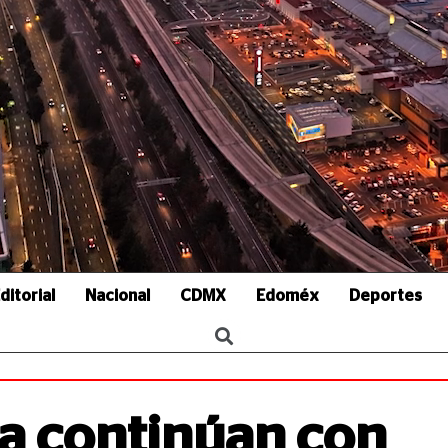
ditorial
Nacional
CDMX
Edoméx
Deportes
la continúan con