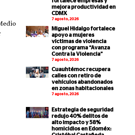
fortalece empresas y
mejora productividad en
CDMX
7 agosto, 2026
 Medio
Miguel Hidalgo fortalece
r
apoyo a mujeres
víctimas de violencia
con programa “Avanza
Contra la Violencia”
7 agosto, 2026
Cuauhtémoc recupera
calles con retiro de
vehículos abandonados
en zonas habitacionales
7 agosto, 2026
Estrategia de seguridad
redujo 40% delitos de
alto impacto y 58%
homicidios en Edoméx: