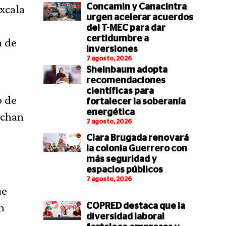
axcala
Concamin y Canacintra
urgen acelerar acuerdos
del T-MEC para dar
certidumbre a
n de
inversiones
7 agosto, 2026
Sheinbaum adopta
recomendaciones
científicas para
o de
fortalecer la soberanía
energética
echan
7 agosto, 2026
Clara Brugada renovará
la colonia Guerrero con
más seguridad y
espacios públicos
7 agosto, 2026
ue
n
COPRED destaca que la
diversidad laboral