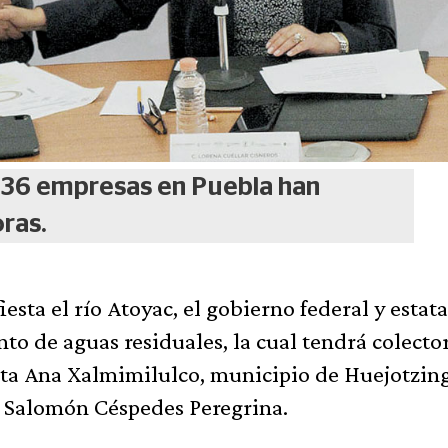
136 empresas en Puebla han
oras.
sta el río Atoyac, el gobierno federal y estata
to de aguas residuales, la cual tendrá colector
anta Ana Xalmimilulco, municipio de Huejotzin
o Salomón Céspedes Peregrina.