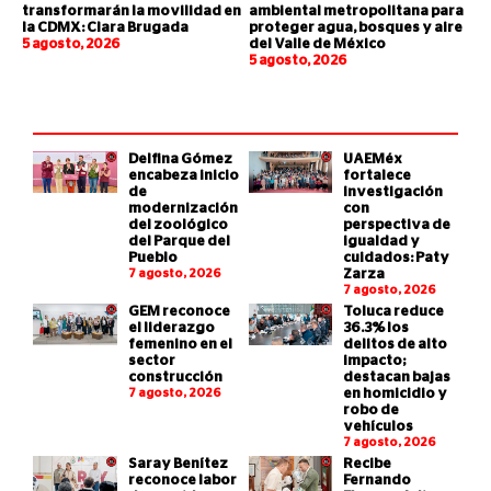
transformarán la movilidad en
ambiental metropolitana para
la CDMX: Clara Brugada
proteger agua, bosques y aire
5 agosto, 2026
del Valle de México
5 agosto, 2026
Delfina Gómez
UAEMéx
encabeza inicio
fortalece
de
investigación
modernización
con
del zoológico
perspectiva de
del Parque del
igualdad y
Pueblo
cuidados: Paty
7 agosto, 2026
Zarza
7 agosto, 2026
GEM reconoce
Toluca reduce
el liderazgo
36.3% los
femenino en el
delitos de alto
sector
impacto;
construcción
destacan bajas
7 agosto, 2026
en homicidio y
robo de
vehículos
7 agosto, 2026
Saray Benítez
Recibe
reconoce labor
Fernando