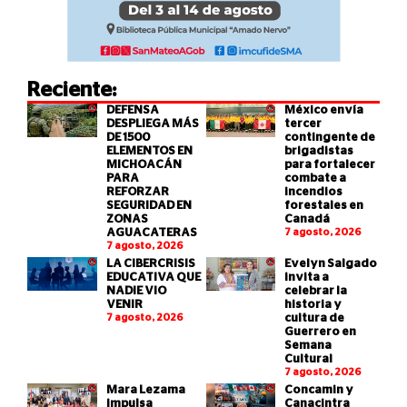
Reciente:
DEFENSA
México envía
DESPLIEGA MÁS
tercer
DE 1500
contingente de
ELEMENTOS EN
brigadistas
MICHOACÁN
para fortalecer
PARA
combate a
REFORZAR
incendios
SEGURIDAD EN
forestales en
ZONAS
Canadá
AGUACATERAS
7 agosto, 2026
7 agosto, 2026
LA CIBERCRISIS
Evelyn Salgado
EDUCATIVA QUE
invita a
NADIE VIO
celebrar la
VENIR
historia y
7 agosto, 2026
cultura de
Guerrero en
Semana
Cultural
7 agosto, 2026
Mara Lezama
Concamin y
impulsa
Canacintra