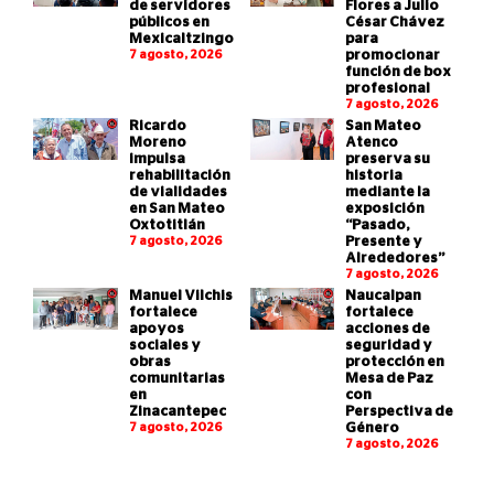
de servidores
Flores a Julio
públicos en
César Chávez
Mexicaltzingo
para
7 agosto, 2026
promocionar
función de box
profesional
7 agosto, 2026
Ricardo
San Mateo
Moreno
Atenco
impulsa
preserva su
rehabilitación
historia
de vialidades
mediante la
en San Mateo
exposición
Oxtotitlán
“Pasado,
7 agosto, 2026
Presente y
Alrededores”
7 agosto, 2026
Manuel Vilchis
Naucalpan
fortalece
fortalece
apoyos
acciones de
sociales y
seguridad y
obras
protección en
comunitarias
Mesa de Paz
en
con
Zinacantepec
Perspectiva de
7 agosto, 2026
Género
7 agosto, 2026