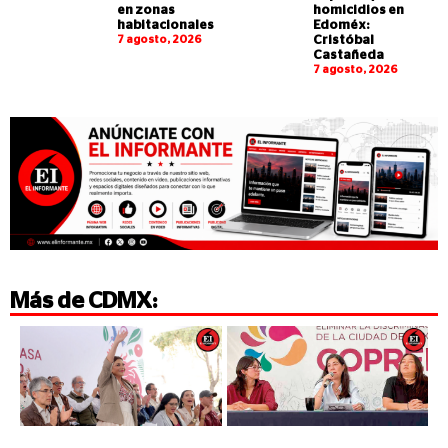
en zonas
homicidios en
habitacionales
Edoméx:
7 agosto, 2026
Cristóbal
Castañeda
7 agosto, 2026
Más de
CDMX
: