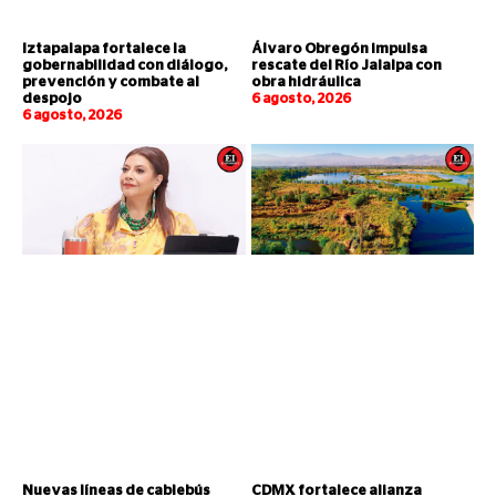
Iztapalapa fortalece la
Álvaro Obregón impulsa
gobernabilidad con diálogo,
rescate del Río Jalalpa con
prevención y combate al
obra hidráulica
despojo
6 agosto, 2026
6 agosto, 2026
Nuevas líneas de cablebús
CDMX fortalece alianza