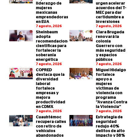
liderazgo de
urgen acelerar
mujeres
acuerdos del T-
mexicanas
MEC para dar
emprendedoras
certidumbre a
en EUA
inversiones
7 agosto, 2026
7 agosto, 2026
Sheinbaum
Clara Brugada
adopta
renovará la
recomendaciones
colonia
científicas para
Guerrero con
fortalecer la
más seguridad
soberanía
y espacios
energética
públicos
7 agosto, 2026
7 agosto, 2026
COPRED
Miguel Hidalgo
destaca que la
fortalece
diversidad
apoyo a
laboral
mujeres
fortalece
víctimas de
empresas y
violencia con
mejora
programa
productividad
“Avanza Contra
en CDMX
la Violencia”
7 agosto, 2026
7 agosto, 2026
Cuauhtémoc
Estrategia de
recupera calles
seguridad
con retiro de
redujo 40%
vehículos
delitos de alto
abandonados
impacto y 58%