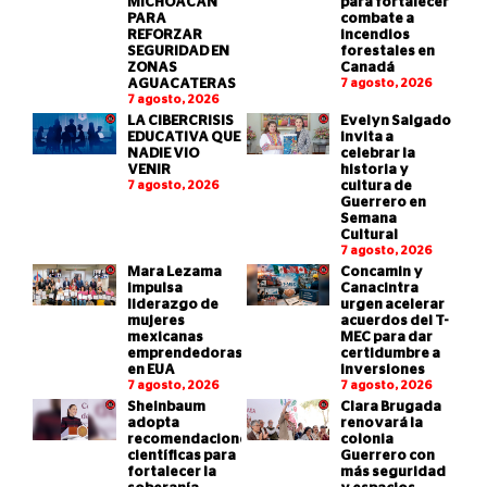
MICHOACÁN
para fortalecer
PARA
combate a
REFORZAR
incendios
SEGURIDAD EN
forestales en
ZONAS
Canadá
AGUACATERAS
7 agosto, 2026
7 agosto, 2026
LA CIBERCRISIS
Evelyn Salgado
EDUCATIVA QUE
invita a
NADIE VIO
celebrar la
VENIR
historia y
7 agosto, 2026
cultura de
Guerrero en
Semana
Cultural
7 agosto, 2026
Mara Lezama
Concamin y
impulsa
Canacintra
liderazgo de
urgen acelerar
mujeres
acuerdos del T-
mexicanas
MEC para dar
emprendedoras
certidumbre a
en EUA
inversiones
7 agosto, 2026
7 agosto, 2026
Sheinbaum
Clara Brugada
adopta
renovará la
recomendaciones
colonia
científicas para
Guerrero con
fortalecer la
más seguridad