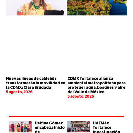
Nuevas líneas de cablebús
CDMX fortalece alianza
transformarán la movilidad en
ambiental metropolitana para
la CDMX: Clara Brugada
proteger agua, bosques y aire
5 agosto, 2026
del Valle de México
5 agosto, 2026
Delfina Gómez
UAEMéx
encabeza inicio
fortalece
de
investigación