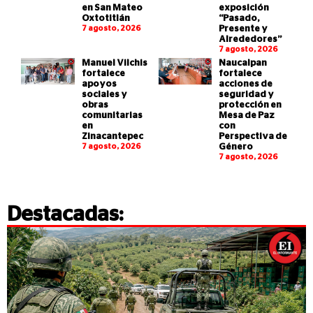
en San Mateo
exposición
Oxtotitlán
“Pasado,
7 agosto, 2026
Presente y
Alrededores”
7 agosto, 2026
Manuel Vilchis
Naucalpan
fortalece
fortalece
apoyos
acciones de
sociales y
seguridad y
obras
protección en
comunitarias
Mesa de Paz
en
con
Zinacantepec
Perspectiva de
7 agosto, 2026
Género
7 agosto, 2026
Destacadas: