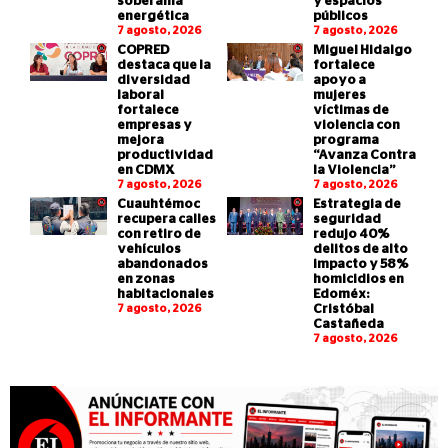
soberanía
y espacios
energética
públicos
7 agosto, 2026
7 agosto, 2026
COPRED
Miguel Hidalgo
destaca que la
fortalece
diversidad
apoyo a
laboral
mujeres
fortalece
víctimas de
empresas y
violencia con
mejora
programa
productividad
“Avanza Contra
en CDMX
la Violencia”
7 agosto, 2026
7 agosto, 2026
Cuauhtémoc
Estrategia de
recupera calles
seguridad
con retiro de
redujo 40%
vehículos
delitos de alto
abandonados
impacto y 58%
en zonas
homicidios en
habitacionales
Edoméx:
7 agosto, 2026
Cristóbal
Castañeda
7 agosto, 2026