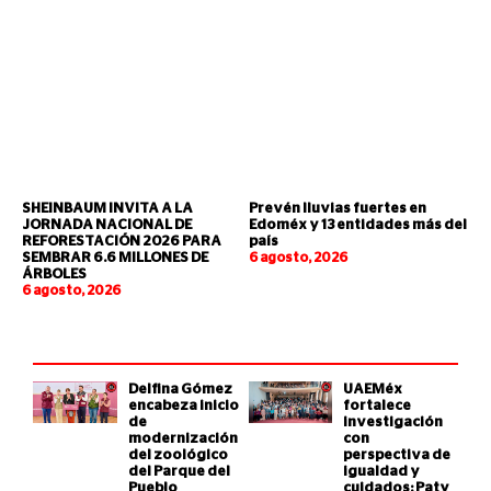
SHEINBAUM INVITA A LA
Prevén lluvias fuertes en
JORNADA NACIONAL DE
Edoméx y 13 entidades más del
REFORESTACIÓN 2026 PARA
país
SEMBRAR 6.6 MILLONES DE
6 agosto, 2026
ÁRBOLES
6 agosto, 2026
Delfina Gómez
UAEMéx
encabeza inicio
fortalece
de
investigación
modernización
con
del zoológico
perspectiva de
del Parque del
igualdad y
Pueblo
cuidados: Paty