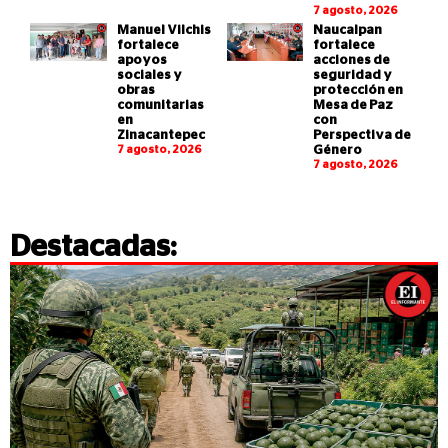
7 agosto, 2026
Manuel Vilchis
Naucalpan
fortalece
fortalece
apoyos
acciones de
sociales y
seguridad y
obras
protección en
comunitarias
Mesa de Paz
en
con
Zinacantepec
Perspectiva de
7 agosto, 2026
Género
7 agosto, 2026
Destacadas: