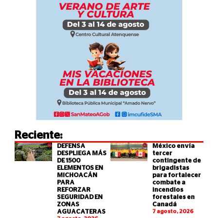
Reciente:
DEFENSA
México envía
DESPLIEGA MÁS
tercer
DE 1500
contingente de
ELEMENTOS EN
brigadistas
MICHOACÁN
para fortalecer
PARA
combate a
REFORZAR
incendios
SEGURIDAD EN
forestales en
ZONAS
Canadá
AGUACATERAS
7 agosto, 2026