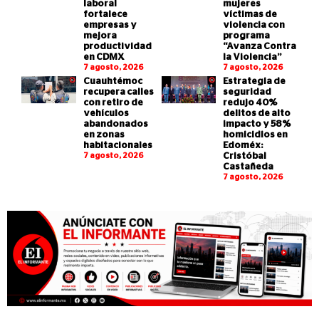
laboral
mujeres
fortalece
víctimas de
empresas y
violencia con
mejora
programa
productividad
“Avanza Contra
en CDMX
la Violencia”
7 agosto, 2026
7 agosto, 2026
Cuauhtémoc
Estrategia de
recupera calles
seguridad
con retiro de
redujo 40%
vehículos
delitos de alto
abandonados
impacto y 58%
en zonas
homicidios en
habitacionales
Edoméx:
7 agosto, 2026
Cristóbal
Castañeda
7 agosto, 2026