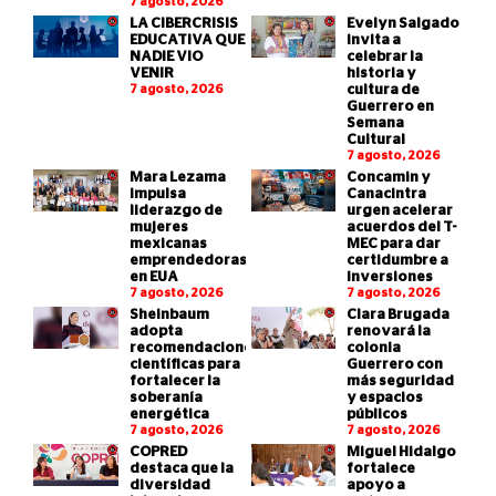
7 agosto, 2026
LA CIBERCRISIS
Evelyn Salgado
EDUCATIVA QUE
invita a
NADIE VIO
celebrar la
VENIR
historia y
7 agosto, 2026
cultura de
Guerrero en
Semana
Cultural
7 agosto, 2026
Mara Lezama
Concamin y
impulsa
Canacintra
liderazgo de
urgen acelerar
mujeres
acuerdos del T-
mexicanas
MEC para dar
emprendedoras
certidumbre a
en EUA
inversiones
7 agosto, 2026
7 agosto, 2026
Sheinbaum
Clara Brugada
adopta
renovará la
recomendaciones
colonia
científicas para
Guerrero con
fortalecer la
más seguridad
soberanía
y espacios
energética
públicos
7 agosto, 2026
7 agosto, 2026
COPRED
Miguel Hidalgo
destaca que la
fortalece
diversidad
apoyo a