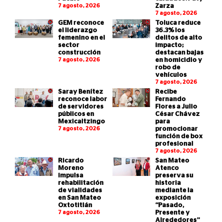
7 agosto, 2026
Zarza
7 agosto, 2026
GEM reconoce
Toluca reduce
el liderazgo
36.3% los
femenino en el
delitos de alto
sector
impacto;
construcción
destacan bajas
7 agosto, 2026
en homicidio y
robo de
vehículos
7 agosto, 2026
Saray Benítez
Recibe
reconoce labor
Fernando
de servidores
Flores a Julio
públicos en
César Chávez
Mexicaltzingo
para
7 agosto, 2026
promocionar
función de box
profesional
7 agosto, 2026
Ricardo
San Mateo
Moreno
Atenco
impulsa
preserva su
rehabilitación
historia
de vialidades
mediante la
en San Mateo
exposición
Oxtotitlán
“Pasado,
7 agosto, 2026
Presente y
Alrededores”