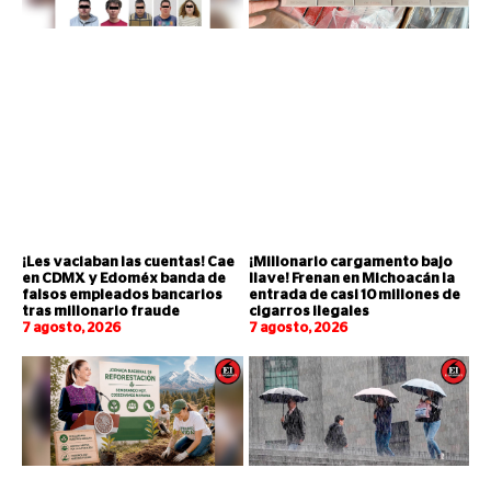
¡Les vaciaban las cuentas! Cae
¡Millonario cargamento bajo
en CDMX y Edoméx banda de
llave! Frenan en Michoacán la
falsos empleados bancarios
entrada de casi 10 millones de
tras millonario fraude
cigarros ilegales
7 agosto, 2026
7 agosto, 2026