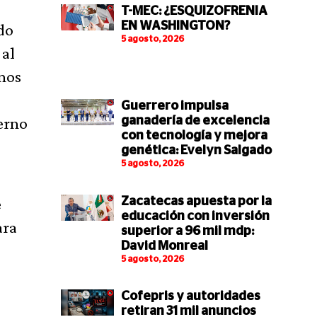
T-MEC: ¿ESQUIZOFRENIA
EN WASHINGTON?
do
5 agosto, 2026
 al
anos
Guerrero impulsa
erno
ganadería de excelencia
con tecnología y mejora
genética: Evelyn Salgado
5 agosto, 2026
e
Zacatecas apuesta por la
educación con inversión
ara
superior a 96 mil mdp:
David Monreal
5 agosto, 2026
Cofepris y autoridades
retiran 31 mil anuncios