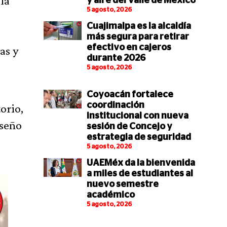
la
y aire del Valle de México
5 agosto, 2026
Cuajimalpa es la alcaldía
l
más segura para retirar
efectivo en cajeros
as y
durante 2026
5 agosto, 2026
Coyoacán fortalece
coordinación
orio,
institucional con nueva
iseño
sesión de Concejo y
estrategia de seguridad
5 agosto, 2026
UAEMéx da la bienvenida
a miles de estudiantes al
nuevo semestre
académico
5 agosto, 2026