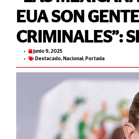
EUA SON GENTE 
CRIMINALES”: 
junio 9, 2025
Destacado
,
Nacional
,
Portada