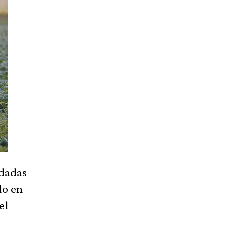
edadas
do en
el