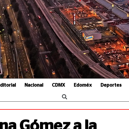
ditorial
Nacional
CDMX
Edoméx
Deportes
na Gómez a la