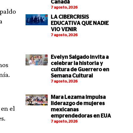
Canadá
7 agosto, 2026
spaldo
LA CIBERCRISIS
a
EDUCATIVA QUE NADIE
VIO VENIR
7 agosto, 2026
Evelyn Salgado invita a
mos
celebrar la historia y
cultura de Guerrero en
nía.
Semana Cultural
7 agosto, 2026
Mara Lezama impulsa
liderazgo de mujeres
en el
mexicanas
emprendedoras en EUA
s.
7 agosto, 2026