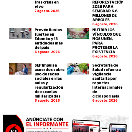
tras crisis en
REFORESTACIÓN
vivo
2026 PARA
7 agosto, 2026
SEMBRAR 6.6
MILLONES DE
ÁRBOLES
6 agosto, 2026
Prevén lluvias
NUTRIR LOS
fuertes en
VÍNCULOS QUE
Edoméx y 13
NOS UNEN,
entidades más
PARA
del país
PROTEGER LA
6 agosto, 2026
EXISTENCIA
6 agosto, 2026
SEP impulsa
Secretaría de
acuerdos sobre
Salud refuerza
uso de redes
vigilancia
sociales en las
sanitaria por
aulas y
reportes
regularización
internacionales
de escuelas
de
militarizadas
ciclosporiasis
6 agosto, 2026
6 agosto, 2026