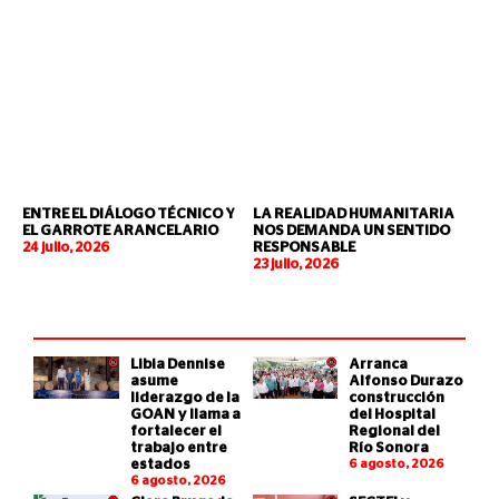
ENTRE EL DIÁLOGO TÉCNICO Y
LA REALIDAD HUMANITARIA
EL GARROTE ARANCELARIO
NOS DEMANDA UN SENTIDO
24 julio, 2026
RESPONSABLE
23 julio, 2026
Libia Dennise
Arranca
asume
Alfonso Durazo
liderazgo de la
construcción
GOAN y llama a
del Hospital
fortalecer el
Regional del
trabajo entre
Río Sonora
estados
6 agosto, 2026
6 agosto, 2026