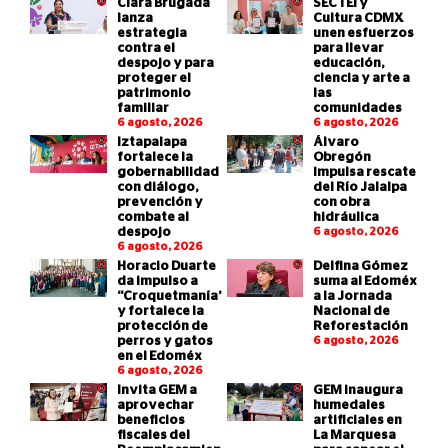
Clara Brugada
SECTEI y
lanza
Cultura CDMX
estrategia
unen esfuerzos
contra el
para llevar
despojo y para
educación,
proteger el
ciencia y arte a
patrimonio
las
familiar
comunidades
6 agosto, 2026
6 agosto, 2026
Iztapalapa
Álvaro
fortalece la
Obregón
gobernabilidad
impulsa rescate
con diálogo,
del Río Jalalpa
prevención y
con obra
combate al
hidráulica
despojo
6 agosto, 2026
6 agosto, 2026
Horacio Duarte
Delfina Gómez
da impulso a
suma al Edoméx
“Croquetmanía”
a la Jornada
y fortalece la
Nacional de
protección de
Reforestación
perros y gatos
6 agosto, 2026
en el Edoméx
6 agosto, 2026
Invita GEM a
GEM inaugura
aprovechar
humedales
beneficios
artificiales en
fiscales del
La Marquesa