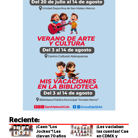
Reciente:
¡Caen “Los
¡Les vaciaban
Jockes”! Les
las cuentas! Cae
clavan 70 años
en CDMX y