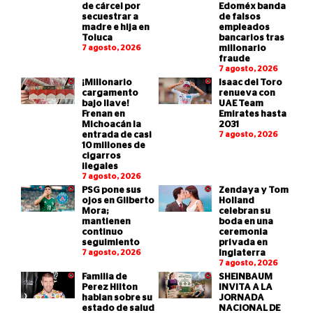
de cárcel por
Edoméx banda
secuestrar a
de falsos
madre e hija en
empleados
Toluca
bancarios tras
7 agosto, 2026
millonario
fraude
7 agosto, 2026
¡Millonario
Isaac del Toro
cargamento
renueva con
bajo llave!
UAE Team
Frenan en
Emirates hasta
Michoacán la
2031
entrada de casi
7 agosto, 2026
10 millones de
cigarros
ilegales
7 agosto, 2026
PSG pone sus
Zendaya y Tom
ojos en Gilberto
Holland
Mora;
celebran su
mantienen
boda en una
continuo
ceremonia
seguimiento
privada en
7 agosto, 2026
Inglaterra
7 agosto, 2026
Familia de
SHEINBAUM
Perez Hilton
INVITA A LA
hablan sobre su
JORNADA
estado de salud
NACIONAL DE