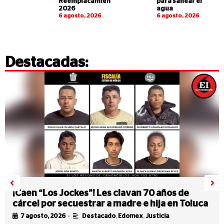
Reemplacamiento
para sanear el
2026
agua
6 agosto, 2026
6 agosto, 2026
Destacadas:
¡Caen “Los Jockes”! Les clavan 70 años de
cárcel por secuestrar a madre e hija en Toluca
•
7 agosto, 2026
Destacado
,
Edomex
,
Justicia