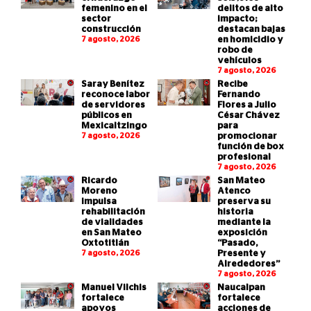
femenino en el
delitos de alto
sector
impacto;
construcción
destacan bajas
7 agosto, 2026
en homicidio y
robo de
vehículos
7 agosto, 2026
Saray Benítez
Recibe
reconoce labor
Fernando
de servidores
Flores a Julio
públicos en
César Chávez
Mexicaltzingo
para
7 agosto, 2026
promocionar
función de box
profesional
7 agosto, 2026
Ricardo
San Mateo
Moreno
Atenco
impulsa
preserva su
rehabilitación
historia
de vialidades
mediante la
en San Mateo
exposición
Oxtotitlán
“Pasado,
7 agosto, 2026
Presente y
Alrededores”
7 agosto, 2026
Manuel Vilchis
Naucalpan
fortalece
fortalece
apoyos
acciones de