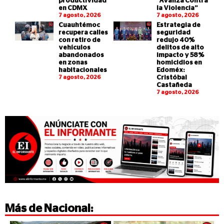
productividad
“Avanza Contra
en CDMX
la Violencia”
7 agosto, 2026
7 agosto, 2026
Cuauhtémoc
Estrategia de
recupera calles
seguridad
con retiro de
redujo 40%
vehículos
delitos de alto
abandonados
impacto y 58%
en zonas
homicidios en
habitacionales
Edoméx:
7 agosto, 2026
Cristóbal
Castañeda
7 agosto, 2026
Más de
Nacional
: