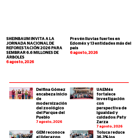
SHEINBAUM INVITA A LA
Prevén lluvias fuertes en
JORNADA NACIONAL DE
Edoméx y 13 entidades más del
REFORESTACIÓN 2026 PARA
país
SEMBRAR 6.6 MILLONES DE
6 agosto, 2026
ÁRBOLES
6 agosto, 2026
Delfina Gómez
UAEMéx
encabeza inicio
fortalece
de
investigación
modernización
con
del zoológico
perspectiva de
del Parque del
igualdad y
Pueblo
cuidados: Paty
7 agosto, 2026
Zarza
7 agosto, 2026
GEM reconoce
Toluca reduce
el liderazgo
36.3% los