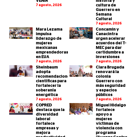
VENIR
historia y
7 agosto, 2026
cultura de
Guerrero en
Semana
Cultural
7 agosto, 2026
Mara Lezama
Concamin y
impulsa
Canacintra
liderazgo de
urgen acelerar
mujeres
acuerdos del T-
mexicanas
MEC para dar
emprendedoras
certidumbre a
en EUA
inversiones
7 agosto, 2026
7 agosto, 2026
Sheinbaum
Clara Brugada
adopta
renovará la
recomendaciones
colonia
científicas para
Guerrero con
fortalecer la
más seguridad
soberanía
y espacios
energética
públicos
7 agosto, 2026
7 agosto, 2026
COPRED
Miguel Hidalgo
destaca que la
fortalece
diversidad
apoyo a
laboral
mujeres
fortalece
víctimas de
empresas y
violencia con
mejora
programa