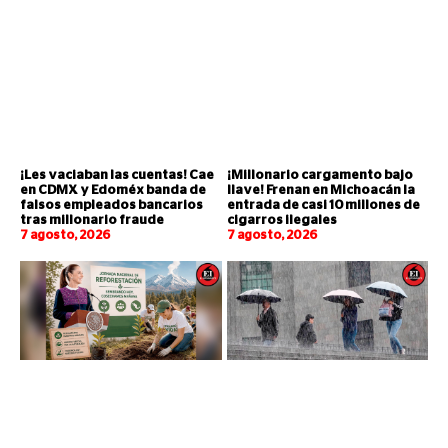
¡Les vaciaban las cuentas! Cae
¡Millonario cargamento bajo
en CDMX y Edoméx banda de
llave! Frenan en Michoacán la
falsos empleados bancarios
entrada de casi 10 millones de
tras millonario fraude
cigarros ilegales
7 agosto, 2026
7 agosto, 2026