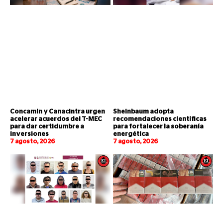
Concamin y Canacintra urgen
Sheinbaum adopta
acelerar acuerdos del T-MEC
recomendaciones científicas
para dar certidumbre a
para fortalecer la soberanía
inversiones
energética
7 agosto, 2026
7 agosto, 2026