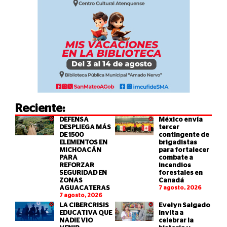
Reciente:
DEFENSA
México envía
DESPLIEGA MÁS
tercer
DE 1500
contingente de
ELEMENTOS EN
brigadistas
MICHOACÁN
para fortalecer
PARA
combate a
REFORZAR
incendios
SEGURIDAD EN
forestales en
ZONAS
Canadá
AGUACATERAS
7 agosto, 2026
7 agosto, 2026
LA CIBERCRISIS
Evelyn Salgado
EDUCATIVA QUE
invita a
NADIE VIO
celebrar la