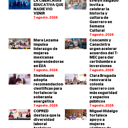
LA CIBERCRISIS
Evelyn Salgado
EDUCATIVA QUE
invita a
NADIE VIO
celebrar la
VENIR
historia y
7 agosto, 2026
cultura de
Guerrero en
Semana
Cultural
7 agosto, 2026
Mara Lezama
Concamin y
impulsa
Canacintra
liderazgo de
urgen acelerar
mujeres
acuerdos del T-
mexicanas
MEC para dar
emprendedoras
certidumbre a
en EUA
inversiones
7 agosto, 2026
7 agosto, 2026
Sheinbaum
Clara Brugada
adopta
renovará la
recomendaciones
colonia
científicas para
Guerrero con
fortalecer la
más seguridad
soberanía
y espacios
energética
públicos
7 agosto, 2026
7 agosto, 2026
COPRED
Miguel Hidalgo
destaca que la
fortalece
diversidad
apoyo a
laboral
mujeres