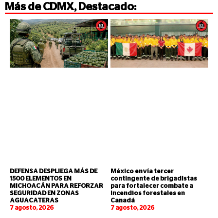
Más de
CDMX
,
Destacado
:
DEFENSA DESPLIEGA MÁS DE
México envía tercer
1500 ELEMENTOS EN
contingente de brigadistas
MICHOACÁN PARA REFORZAR
para fortalecer combate a
SEGURIDAD EN ZONAS
incendios forestales en
AGUACATERAS
Canadá
7 agosto, 2026
7 agosto, 2026