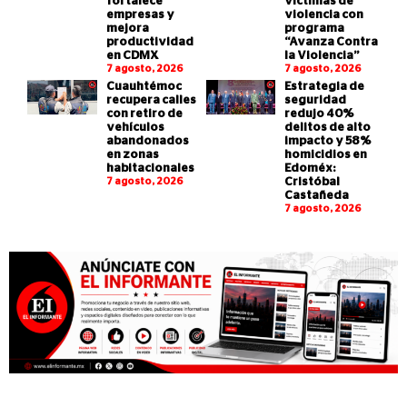
fortalece
víctimas de
empresas y
violencia con
mejora
programa
productividad
“Avanza Contra
en CDMX
la Violencia”
7 agosto, 2026
7 agosto, 2026
Cuauhtémoc
Estrategia de
recupera calles
seguridad
con retiro de
redujo 40%
vehículos
delitos de alto
abandonados
impacto y 58%
en zonas
homicidios en
habitacionales
Edoméx:
7 agosto, 2026
Cristóbal
Castañeda
7 agosto, 2026