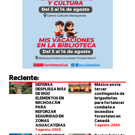
Reciente:
DEFENSA
México envía
DESPLIEGA MÁS
tercer
DE 1500
contingente de
ELEMENTOS EN
brigadistas
MICHOACÁN
para fortalecer
PARA
combate a
REFORZAR
incendios
SEGURIDAD EN
forestales en
ZONAS
Canadá
AGUACATERAS
7 agosto, 2026
7 agosto, 2026