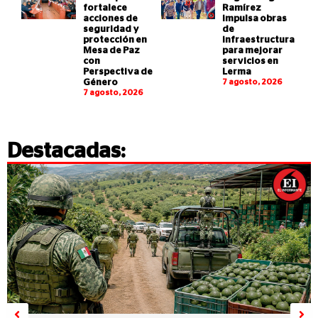
fortalece
Ramírez
acciones de
impulsa obras
seguridad y
de
protección en
infraestructura
Mesa de Paz
para mejorar
con
servicios en
Perspectiva de
Lerma
Género
7 agosto, 2026
7 agosto, 2026
Destacadas: