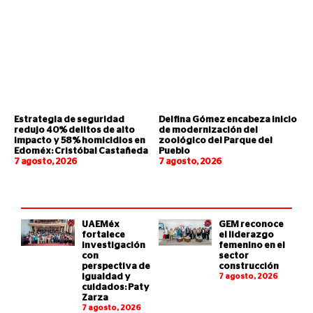
Estrategia de seguridad
Delfina Gómez encabeza inicio
redujo 40% delitos de alto
de modernización del
impacto y 58% homicidios en
zoológico del Parque del
Edoméx: Cristóbal Castañeda
Pueblo
7 agosto, 2026
7 agosto, 2026
UAEMéx
GEM reconoce
fortalece
el liderazgo
investigación
femenino en el
con
sector
perspectiva de
construcción
igualdad y
7 agosto, 2026
cuidados: Paty
Zarza
7 agosto, 2026