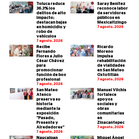
Toluca reduce
Saray Benítez
36.3% los
reconoce labor
delitos de alto
de servidores
impacto;
públicos en
destacan bajas
Mexicaltzingo
en homicidio y
7 agosto, 2026
robo de
vehículos
7 agosto, 2026
Recibe
Ricardo
Fernando
Moreno
Flores a Julio
impulsa
César Chávez
rehabilitación
para
de vialidades
promocionar
en San Mateo
función de box
Oxtotitlán
profesional
7 agosto, 2026
7 agosto, 2026
San Mateo
Manuel Vilchis
Atenco
fortalece
preserva su
apoyos
historia
sociales y
mediante la
obras
exposición
comunitarias
“Pasado,
en
Presente y
Zinacantepec
Alrededores”
7 agosto, 2026
7 agosto, 2026
Naucalpan
Miguel Ángel