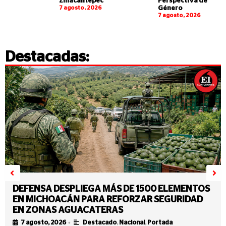
Zinacantepec
Perspectiva de
7 agosto, 2026
Género
7 agosto, 2026
Destacadas:
DEFENSA DESPLIEGA MÁS DE 1500 ELEMENTOS
EN MICHOACÁN PARA REFORZAR SEGURIDAD
EN ZONAS AGUACATERAS
•
7 agosto, 2026
Destacado
,
Nacional
,
Portada