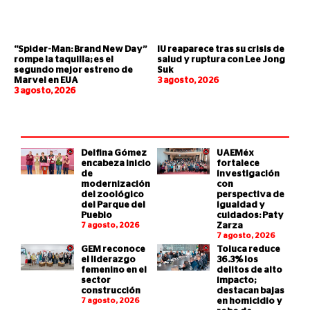
“Spider-Man: Brand New Day”
IU reaparece tras su crisis de
rompe la taquilla; es el
salud y ruptura con Lee Jong
segundo mejor estreno de
Suk
Marvel en EUA
3 agosto, 2026
3 agosto, 2026
Delfina Gómez
UAEMéx
encabeza inicio
fortalece
de
investigación
modernización
con
del zoológico
perspectiva de
del Parque del
igualdad y
Pueblo
cuidados: Paty
7 agosto, 2026
Zarza
7 agosto, 2026
GEM reconoce
Toluca reduce
el liderazgo
36.3% los
femenino en el
delitos de alto
sector
impacto;
construcción
destacan bajas
7 agosto, 2026
en homicidio y