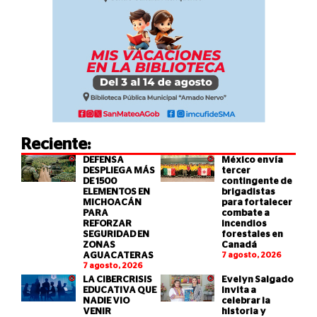
Reciente:
DEFENSA
México envía
DESPLIEGA MÁS
tercer
DE 1500
contingente de
ELEMENTOS EN
brigadistas
MICHOACÁN
para fortalecer
PARA
combate a
REFORZAR
incendios
SEGURIDAD EN
forestales en
ZONAS
Canadá
AGUACATERAS
7 agosto, 2026
7 agosto, 2026
LA CIBERCRISIS
Evelyn Salgado
EDUCATIVA QUE
invita a
NADIE VIO
celebrar la
VENIR
historia y