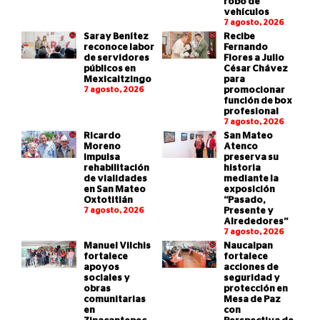
robo de
vehículos
7 agosto, 2026
Saray Benítez
Recibe
reconoce labor
Fernando
de servidores
Flores a Julio
públicos en
César Chávez
Mexicaltzingo
para
7 agosto, 2026
promocionar
función de box
profesional
7 agosto, 2026
Ricardo
San Mateo
Moreno
Atenco
impulsa
preserva su
rehabilitación
historia
de vialidades
mediante la
en San Mateo
exposición
Oxtotitlán
“Pasado,
7 agosto, 2026
Presente y
Alrededores”
7 agosto, 2026
Manuel Vilchis
Naucalpan
fortalece
fortalece
apoyos
acciones de
sociales y
seguridad y
obras
protección en
comunitarias
Mesa de Paz
en
con