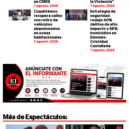
en CDMX
la Violencia”
7 agosto, 2026
7 agosto, 2026
Cuauhtémoc
Estrategia de
recupera calles
seguridad
con retiro de
redujo 40%
vehículos
delitos de alto
abandonados
impacto y 58%
en zonas
homicidios en
habitacionales
Edoméx:
7 agosto, 2026
Cristóbal
Castañeda
7 agosto, 2026
Más de
Espectáculos
: