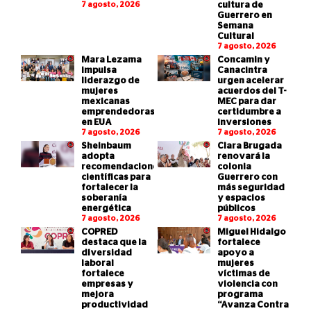
7 agosto, 2026
cultura de
Guerrero en
Semana
Cultural
7 agosto, 2026
Mara Lezama
Concamin y
impulsa
Canacintra
liderazgo de
urgen acelerar
mujeres
acuerdos del T-
mexicanas
MEC para dar
emprendedoras
certidumbre a
en EUA
inversiones
7 agosto, 2026
7 agosto, 2026
Sheinbaum
Clara Brugada
adopta
renovará la
recomendaciones
colonia
científicas para
Guerrero con
fortalecer la
más seguridad
soberanía
y espacios
energética
públicos
7 agosto, 2026
7 agosto, 2026
COPRED
Miguel Hidalgo
destaca que la
fortalece
diversidad
apoyo a
laboral
mujeres
fortalece
víctimas de
empresas y
violencia con
mejora
programa
productividad
“Avanza Contra