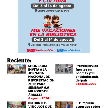
Reciente:
SHEINBAUM
Prevén lluvias
INVITA A LA
fuertes en
JORNADA
Edoméx y 13
NACIONAL DE
entidades más
REFORESTACIÓN
del país
2026 PARA
6 agosto, 2026
SEMBRAR 6.6
MILLONES DE
ÁRBOLES
6 agosto, 2026
NUTRIR LOS
SEP impulsa
VÍNCULOS QUE
acuerdos sobre