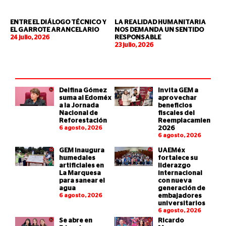
ENTRE EL DIÁLOGO TÉCNICO Y
LA REALIDAD HUMANITARIA
EL GARROTE ARANCELARIO
NOS DEMANDA UN SENTIDO
24 julio, 2026
RESPONSABLE
23 julio, 2026
Delfina Gómez
Invita GEM a
suma al Edoméx
aprovechar
a la Jornada
beneficios
Nacional de
fiscales del
Reforestación
Reemplacamiento
6 agosto, 2026
2026
6 agosto, 2026
GEM inaugura
UAEMéx
humedales
fortalece su
artificiales en
liderazgo
La Marquesa
internacional
para sanear el
con nueva
agua
generación de
6 agosto, 2026
embajadores
universitarios
6 agosto, 2026
Se abre en
Ricardo