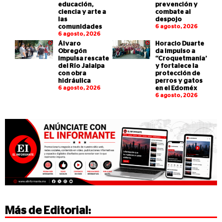
educación,
prevención y
ciencia y arte a
combate al
las
despojo
comunidades
6 agosto, 2026
6 agosto, 2026
Álvaro
Horacio Duarte
Obregón
da impulso a
impulsa rescate
“Croquetmanía”
del Río Jalalpa
y fortalece la
con obra
protección de
hidráulica
perros y gatos
6 agosto, 2026
en el Edoméx
6 agosto, 2026
Más de
Editorial
: