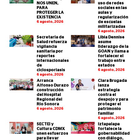
NOS UNEN,
uso de redes
PARA
sociales en las
PROTEGER LA
aulas y
EXISTENCIA
regularización
6 agosto, 2026
de escuelas
militarizadas
6 agosto, 2026
Secretaría de
Libia Dennise
Salud refuerza
asume
vigilancia
liderazgo de la
sanitaria por
GOAN y llama a
reportes
fortalecer el
internacionales
trabajo entre
de
estados
ciclosporiasis
6 agosto, 2026
6 agosto, 2026
Arranca
Clara Brugada
Alfonso Durazo
lanza
construcción
estrategia
del Hospital
contra el
Regional del
despojo y para
Río Sonora
proteger el
6 agosto, 2026
patrimonio
familiar
6 agosto, 2026
SECTEI y
Iztapalapa
Cultura CDMX
fortalece la
unen esfuerzos
gobernabilidad
para llevar
con diálogo,