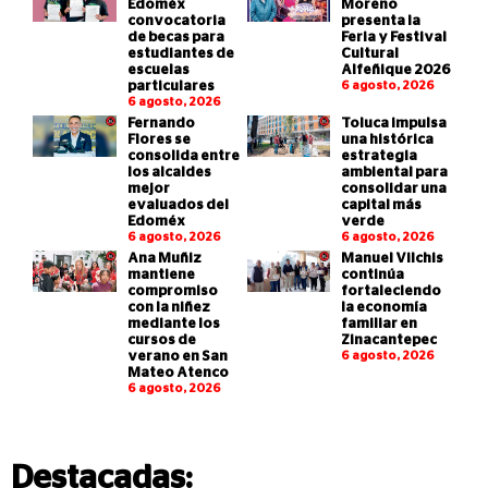
Edoméx
Moreno
convocatoria
presenta la
de becas para
Feria y Festival
estudiantes de
Cultural
escuelas
Alfeñique 2026
particulares
6 agosto, 2026
6 agosto, 2026
Fernando
Toluca impulsa
Flores se
una histórica
consolida entre
estrategia
los alcaldes
ambiental para
mejor
consolidar una
evaluados del
capital más
Edoméx
verde
6 agosto, 2026
6 agosto, 2026
Ana Muñiz
Manuel Vilchis
mantiene
continúa
compromiso
fortaleciendo
con la niñez
la economía
mediante los
familiar en
cursos de
Zinacantepec
verano en San
6 agosto, 2026
Mateo Atenco
6 agosto, 2026
Destacadas: