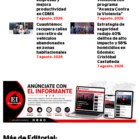
empresas y
violencia con
mejora
programa
productividad
“Avanza Contra
en CDMX
la Violencia”
7 agosto, 2026
7 agosto, 2026
Cuauhtémoc
Estrategia de
recupera calles
seguridad
con retiro de
redujo 40%
vehículos
delitos de alto
abandonados
impacto y 58%
en zonas
homicidios en
habitacionales
Edoméx:
7 agosto, 2026
Cristóbal
Castañeda
7 agosto, 2026
Más de
Editorial
: