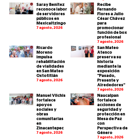
Saray Benítez
Recibe
reconoce labor
Fernando
de servidores
Flores a Julio
públicos en
César Chávez
Mexicaltzingo
para
7 agosto, 2026
promocionar
función de box
profesional
7 agosto, 2026
Ricardo
San Mateo
Moreno
Atenco
impulsa
preserva su
rehabilitación
historia
de vialidades
mediante la
en San Mateo
exposición
Oxtotitlán
“Pasado,
7 agosto, 2026
Presente y
Alrededores”
7 agosto, 2026
Manuel Vilchis
Naucalpan
fortalece
fortalece
apoyos
acciones de
sociales y
seguridad y
obras
protección en
comunitarias
Mesa de Paz
en
con
Zinacantepec
Perspectiva de
7 agosto, 2026
Género
7 agosto, 2026