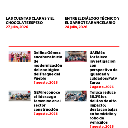
LAS CUENTAS CLARAS Y EL
ENTRE EL DIÁLOGO TÉCNICO Y
CHOCOLATE ESPESO
EL GARROTE ARANCELARIO
27 julio, 2026
24 julio, 2026
Delfina Gómez
UAEMéx
encabeza inicio
fortalece
de
investigación
modernización
con
del zoológico
perspectiva de
del Parque del
igualdad y
Pueblo
cuidados: Paty
7 agosto, 2026
Zarza
7 agosto, 2026
GEM reconoce
Toluca reduce
el liderazgo
36.3% los
femenino en el
delitos de alto
sector
impacto;
construcción
destacan bajas
7 agosto, 2026
en homicidio y
robo de
vehículos
7 agosto, 2026