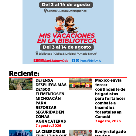
Reciente:
DEFENSA
México envía
DESPLIEGA MÁS
tercer
DE 1500
contingente de
ELEMENTOS EN
brigadistas
MICHOACÁN
para fortalecer
PARA
combate a
REFORZAR
incendios
SEGURIDAD EN
forestales en
ZONAS
Canadá
AGUACATERAS
7 agosto, 2026
7 agosto, 2026
LA CIBERCRISIS
Evelyn Salgado