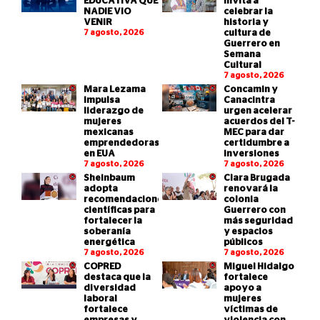
EDUCATIVA QUE
invita a
NADIE VIO
celebrar la
VENIR
historia y
7 agosto, 2026
cultura de
Guerrero en
Semana
Cultural
7 agosto, 2026
Mara Lezama
Concamin y
impulsa
Canacintra
liderazgo de
urgen acelerar
mujeres
acuerdos del T-
mexicanas
MEC para dar
emprendedoras
certidumbre a
en EUA
inversiones
7 agosto, 2026
7 agosto, 2026
Sheinbaum
Clara Brugada
adopta
renovará la
recomendaciones
colonia
científicas para
Guerrero con
fortalecer la
más seguridad
soberanía
y espacios
energética
públicos
7 agosto, 2026
7 agosto, 2026
COPRED
Miguel Hidalgo
destaca que la
fortalece
diversidad
apoyo a
laboral
mujeres
fortalece
víctimas de