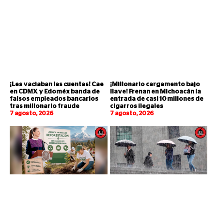
¡Les vaciaban las cuentas! Cae
¡Millonario cargamento bajo
en CDMX y Edoméx banda de
llave! Frenan en Michoacán la
falsos empleados bancarios
entrada de casi 10 millones de
tras millonario fraude
cigarros ilegales
7 agosto, 2026
7 agosto, 2026