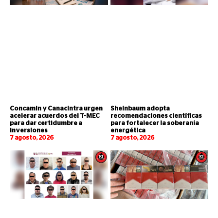
Concamin y Canacintra urgen
Sheinbaum adopta
acelerar acuerdos del T-MEC
recomendaciones científicas
para dar certidumbre a
para fortalecer la soberanía
inversiones
energética
7 agosto, 2026
7 agosto, 2026