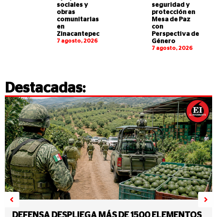
sociales y
seguridad y
obras
protección en
comunitarias
Mesa de Paz
en
con
Zinacantepec
Perspectiva de
7 agosto, 2026
Género
7 agosto, 2026
Destacadas:
DEFENSA DESPLIEGA MÁS DE 1500 ELEMENTOS