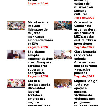
VENIR
historia y
7 agosto, 2026
cultura de
Guerrero en
Semana
Cultural
7 agosto, 2026
Mara Lezama
Concamin y
impulsa
Canacintra
liderazgo de
urgen acelerar
mujeres
acuerdos del T-
mexicanas
MEC para dar
emprendedoras
certidumbre a
en EUA
inversiones
7 agosto, 2026
7 agosto, 2026
Sheinbaum
Clara Brugada
adopta
renovará la
recomendaciones
colonia
científicas para
Guerrero con
fortalecer la
más seguridad
soberanía
y espacios
energética
públicos
7 agosto, 2026
7 agosto, 2026
COPRED
Miguel Hidalgo
destaca que la
fortalece
diversidad
apoyo a
laboral
mujeres
fortalece
víctimas de
empresas y
violencia con
mejora
programa