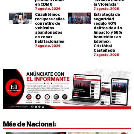
productividad
“Avanza Contra
en CDMX
la Violencia”
7 agosto, 2026
7 agosto, 2026
Cuauhtémoc
Estrategia de
recupera calles
seguridad
con retiro de
redujo 40%
vehículos
delitos de alto
abandonados
impacto y 58%
en zonas
homicidios en
habitacionales
Edoméx:
7 agosto, 2026
Cristóbal
Castañeda
7 agosto, 2026
Más de
Nacional
: