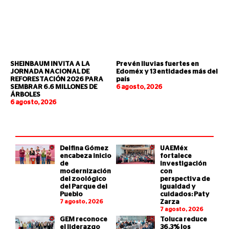
SHEINBAUM INVITA A LA
Prevén lluvias fuertes en
JORNADA NACIONAL DE
Edoméx y 13 entidades más del
REFORESTACIÓN 2026 PARA
país
SEMBRAR 6.6 MILLONES DE
6 agosto, 2026
ÁRBOLES
6 agosto, 2026
Delfina Gómez
UAEMéx
encabeza inicio
fortalece
de
investigación
modernización
con
del zoológico
perspectiva de
del Parque del
igualdad y
Pueblo
cuidados: Paty
7 agosto, 2026
Zarza
7 agosto, 2026
GEM reconoce
Toluca reduce
el liderazgo
36.3% los