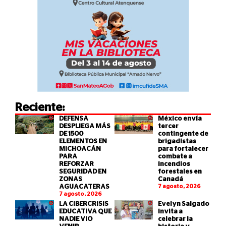
Reciente:
DEFENSA
México envía
DESPLIEGA MÁS
tercer
DE 1500
contingente de
ELEMENTOS EN
brigadistas
MICHOACÁN
para fortalecer
PARA
combate a
REFORZAR
incendios
SEGURIDAD EN
forestales en
ZONAS
Canadá
AGUACATERAS
7 agosto, 2026
7 agosto, 2026
LA CIBERCRISIS
Evelyn Salgado
EDUCATIVA QUE
invita a
NADIE VIO
celebrar la