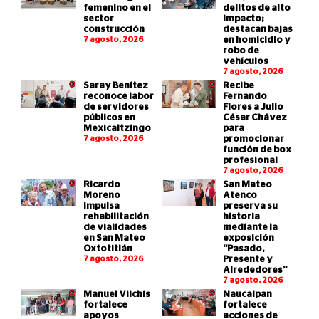
femenino en el
delitos de alto
sector
impacto;
construcción
destacan bajas
7 agosto, 2026
en homicidio y
robo de
vehículos
7 agosto, 2026
Saray Benítez
Recibe
reconoce labor
Fernando
de servidores
Flores a Julio
públicos en
César Chávez
Mexicaltzingo
para
7 agosto, 2026
promocionar
función de box
profesional
7 agosto, 2026
Ricardo
San Mateo
Moreno
Atenco
impulsa
preserva su
rehabilitación
historia
de vialidades
mediante la
en San Mateo
exposición
Oxtotitlán
“Pasado,
7 agosto, 2026
Presente y
Alrededores”
7 agosto, 2026
Manuel Vilchis
Naucalpan
fortalece
fortalece
apoyos
acciones de