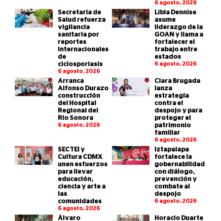
6 agosto, 2026
Secretaría de
Libia Dennise
Salud refuerza
asume
vigilancia
liderazgo de la
sanitaria por
GOAN y llama a
reportes
fortalecer el
internacionales
trabajo entre
de
estados
ciclosporiasis
6 agosto, 2026
6 agosto, 2026
Arranca
Clara Brugada
Alfonso Durazo
lanza
construcción
estrategia
del Hospital
contra el
Regional del
despojo y para
Río Sonora
proteger el
6 agosto, 2026
patrimonio
familiar
6 agosto, 2026
SECTEI y
Iztapalapa
Cultura CDMX
fortalece la
unen esfuerzos
gobernabilidad
para llevar
con diálogo,
educación,
prevención y
ciencia y arte a
combate al
las
despojo
comunidades
6 agosto, 2026
6 agosto, 2026
Álvaro
Horacio Duarte