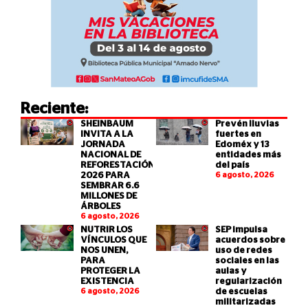
Reciente:
SHEINBAUM
Prevén lluvias
INVITA A LA
fuertes en
JORNADA
Edoméx y 13
NACIONAL DE
entidades más
REFORESTACIÓN
del país
2026 PARA
6 agosto, 2026
SEMBRAR 6.6
MILLONES DE
ÁRBOLES
6 agosto, 2026
NUTRIR LOS
SEP impulsa
VÍNCULOS QUE
acuerdos sobre
NOS UNEN,
uso de redes
PARA
sociales en las
PROTEGER LA
aulas y
EXISTENCIA
regularización
6 agosto, 2026
de escuelas
militarizadas