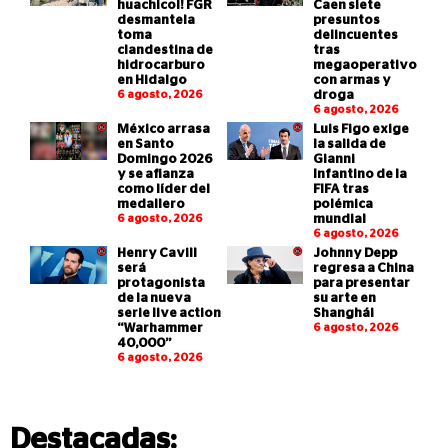
huachicol! FGR
Caen siete
desmantela
presuntos
toma
delincuentes
clandestina de
tras
hidrocarburo
megaoperativo
en Hidalgo
con armas y
6 agosto, 2026
droga
6 agosto, 2026
México arrasa
Luis Figo exige
en Santo
la salida de
Domingo 2026
Gianni
y se afianza
Infantino de la
como líder del
FIFA tras
medallero
polémica
6 agosto, 2026
mundial
6 agosto, 2026
Henry Cavill
Johnny Depp
será
regresa a China
protagonista
para presentar
de la nueva
su arte en
serie live action
Shanghái
“Warhammer
6 agosto, 2026
40,000”
6 agosto, 2026
Destacadas: