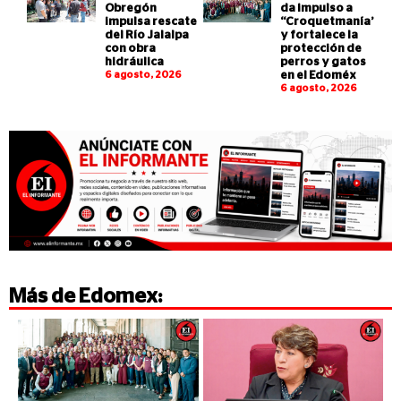
Obregón
da impulso a
impulsa rescate
“Croquetmanía”
del Río Jalalpa
y fortalece la
con obra
protección de
hidráulica
perros y gatos
6 agosto, 2026
en el Edoméx
6 agosto, 2026
Más de
Edomex
: