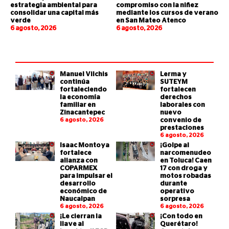
estrategia ambiental para
compromiso con la niñez
consolidar una capital más
mediante los cursos de verano
verde
en San Mateo Atenco
6 agosto, 2026
6 agosto, 2026
Manuel Vilchis
Lerma y
continúa
SUTEYM
fortaleciendo
fortalecen
la economía
derechos
familiar en
laborales con
Zinacantepec
nuevo
6 agosto, 2026
convenio de
prestaciones
6 agosto, 2026
Isaac Montoya
¡Golpe al
fortalece
narcomenudeo
alianza con
en Toluca! Caen
COPARMEX
17 con droga y
para impulsar el
motos robadas
desarrollo
durante
económico de
operativo
Naucalpan
sorpresa
6 agosto, 2026
6 agosto, 2026
¡Le cierran la
¡Con todo en
llave al
Querétaro!