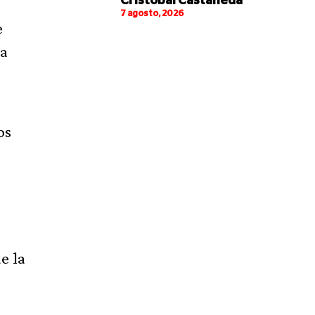
Cristóbal Castañeda
7 agosto, 2026
e
na
os
e la
l