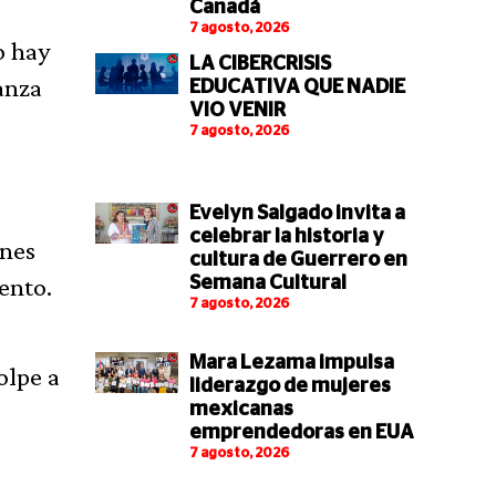
Canadá
7 agosto, 2026
o hay
LA CIBERCRISIS
anza
EDUCATIVA QUE NADIE
VIO VENIR
7 agosto, 2026
Evelyn Salgado invita a
celebrar la historia y
ones
cultura de Guerrero en
ento.
Semana Cultural
7 agosto, 2026
Mara Lezama impulsa
olpe a
liderazgo de mujeres
mexicanas
emprendedoras en EUA
7 agosto, 2026