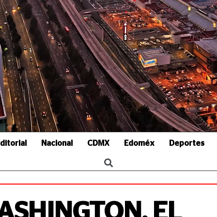
ditorial
Nacional
CDMX
Edoméx
Deportes
WASHINGTON, EL