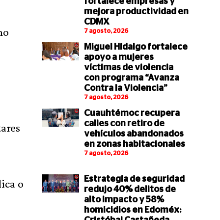
fortalece empresas y
mejora productividad en
CDMX
no
7 agosto, 2026
Miguel Hidalgo fortalece
apoyo a mujeres
víctimas de violencia
con programa “Avanza
Contra la Violencia”
7 agosto, 2026
Cuauhtémoc recupera
calles con retiro de
tares
vehículos abandonados
en zonas habitacionales
7 agosto, 2026
Estrategia de seguridad
ica o
redujo 40% delitos de
alto impacto y 58%
homicidios en Edoméx: