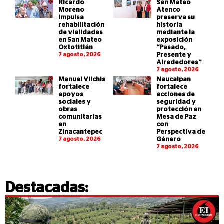
Ricardo
San Mateo
Moreno
Atenco
impulsa
preserva su
rehabilitación
historia
de vialidades
mediante la
en San Mateo
exposición
Oxtotitlán
“Pasado,
7 agosto, 2026
Presente y
Alrededores”
7 agosto, 2026
Manuel Vilchis
Naucalpan
fortalece
fortalece
apoyos
acciones de
sociales y
seguridad y
obras
protección en
comunitarias
Mesa de Paz
en
con
Zinacantepec
Perspectiva de
7 agosto, 2026
Género
7 agosto, 2026
Destacadas: