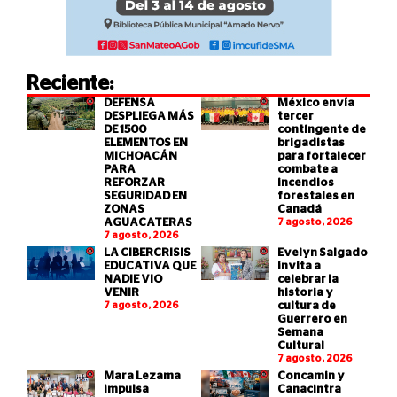
Reciente:
DEFENSA
México envía
DESPLIEGA MÁS
tercer
DE 1500
contingente de
ELEMENTOS EN
brigadistas
MICHOACÁN
para fortalecer
PARA
combate a
REFORZAR
incendios
SEGURIDAD EN
forestales en
ZONAS
Canadá
AGUACATERAS
7 agosto, 2026
7 agosto, 2026
LA CIBERCRISIS
Evelyn Salgado
EDUCATIVA QUE
invita a
NADIE VIO
celebrar la
VENIR
historia y
7 agosto, 2026
cultura de
Guerrero en
Semana
Cultural
7 agosto, 2026
Mara Lezama
Concamin y
impulsa
Canacintra