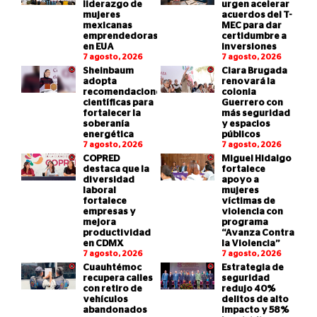
liderazgo de
urgen acelerar
mujeres
acuerdos del T-
mexicanas
MEC para dar
emprendedoras
certidumbre a
en EUA
inversiones
7 agosto, 2026
7 agosto, 2026
Sheinbaum
Clara Brugada
adopta
renovará la
recomendaciones
colonia
científicas para
Guerrero con
fortalecer la
más seguridad
soberanía
y espacios
energética
públicos
7 agosto, 2026
7 agosto, 2026
COPRED
Miguel Hidalgo
destaca que la
fortalece
diversidad
apoyo a
laboral
mujeres
fortalece
víctimas de
empresas y
violencia con
mejora
programa
productividad
“Avanza Contra
en CDMX
la Violencia”
7 agosto, 2026
7 agosto, 2026
Cuauhtémoc
Estrategia de
recupera calles
seguridad
con retiro de
redujo 40%
vehículos
delitos de alto
abandonados
impacto y 58%