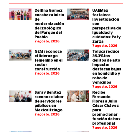
Delfina Gómez
UAEMéx
encabeza inicio
fortalece
de
investigación
modernización
con
del zoológico
perspectiva de
del Parque del
igualdad y
Pueblo
cuidados: Paty
7 agosto, 2026
Zarza
7 agosto, 2026
GEM reconoce
Toluca reduce
el liderazgo
36.3% los
femenino en el
delitos de alto
sector
impacto;
construcción
destacan bajas
7 agosto, 2026
en homicidio y
robo de
vehículos
7 agosto, 2026
Saray Benítez
Recibe
reconoce labor
Fernando
de servidores
Flores a Julio
públicos en
César Chávez
Mexicaltzingo
para
7 agosto, 2026
promocionar
función de box
profesional
7 agosto, 2026