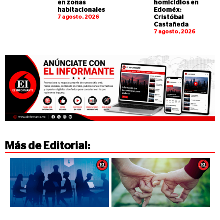
en zonas
homicidios en
habitacionales
Edoméx:
7 agosto, 2026
Cristóbal
Castañeda
7 agosto, 2026
Más de
Editorial
: