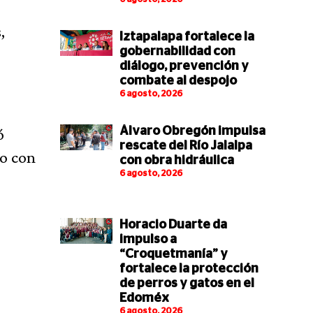
,
Iztapalapa fortalece la
gobernabilidad con
diálogo, prevención y
combate al despojo
6 agosto, 2026
ó
Álvaro Obregón impulsa
rescate del Río Jalalpa
do con
con obra hidráulica
6 agosto, 2026
Horacio Duarte da
impulso a
“Croquetmanía” y
fortalece la protección
de perros y gatos en el
Edoméx
6 agosto, 2026