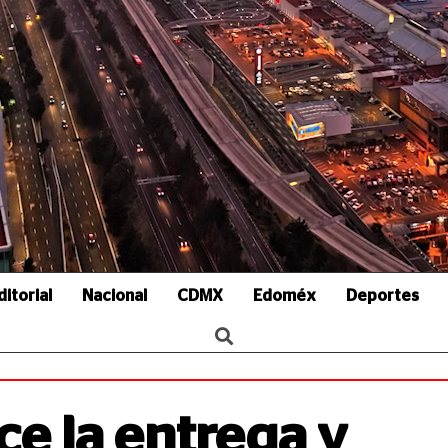
ditorial
Nacional
CDMX
Edoméx
Deportes
e la entrega y