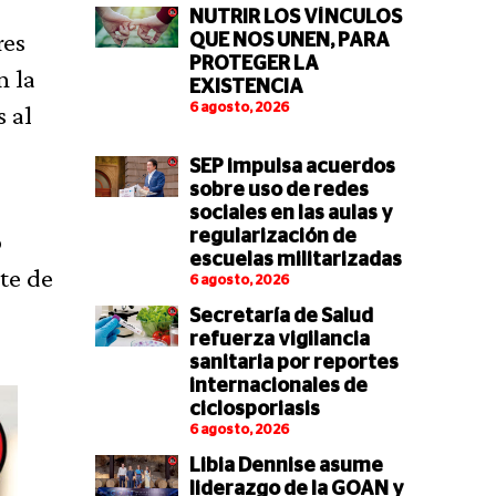
NUTRIR LOS VÍNCULOS
res
QUE NOS UNEN, PARA
PROTEGER LA
n la
EXISTENCIA
 al
6 agosto, 2026
SEP impulsa acuerdos
sobre uso de redes
sociales en las aulas y
o
regularización de
escuelas militarizadas
te de
6 agosto, 2026
Secretaría de Salud
refuerza vigilancia
sanitaria por reportes
internacionales de
ciclosporiasis
6 agosto, 2026
Libia Dennise asume
liderazgo de la GOAN y