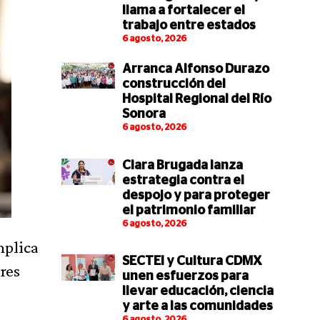
llama a fortalecer el
trabajo entre estados
6 agosto, 2026
Arranca Alfonso Durazo
construcción del
Hospital Regional del Río
Sonora
6 agosto, 2026
Clara Brugada lanza
estrategia contra el
despojo y para proteger
el patrimonio familiar
6 agosto, 2026
mplica
SECTEI y Cultura CDMX
res
unen esfuerzos para
llevar educación, ciencia
y arte a las comunidades
6 agosto, 2026