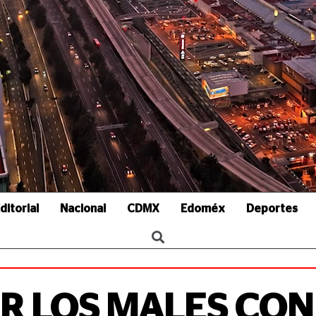
ditorial
Nacional
CDMX
Edoméx
Deportes
R LOS MALES CON