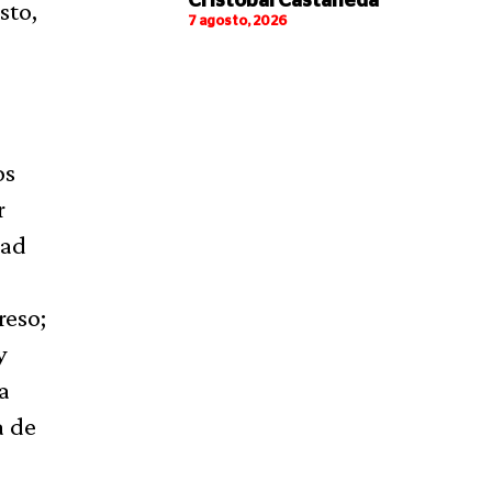
Cristóbal Castañeda
sto,
7 agosto, 2026
os
r
dad
reso;
y
a
a de