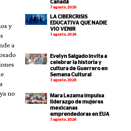
Canadá
7 agosto, 2026
LA CIBERCRISIS
EDUCATIVA QUE NADIE
os y
VIO VENIR
as
7 agosto, 2026
ende a
iosado
Evelyn Salgado invita a
celebrar la historia y
iones
cultura de Guerrero en
de
Semana Cultural
7 agosto, 2026
a
 ya no
Mara Lezama impulsa
liderazgo de mujeres
mexicanas
emprendedoras en EUA
7 agosto, 2026