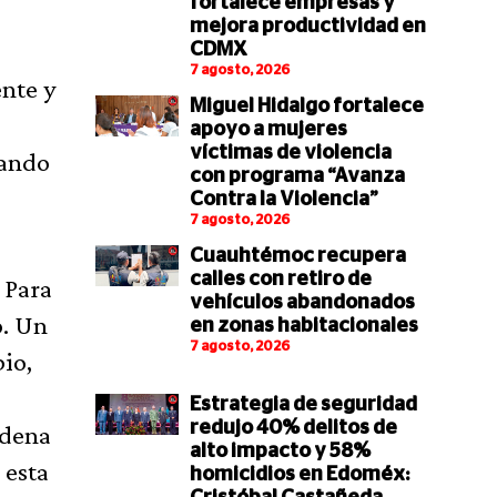
fortalece empresas y
mejora productividad en
CDMX
7 agosto, 2026
nte y
Miguel Hidalgo fortalece
apoyo a mujeres
víctimas de violencia
rando
con programa “Avanza
Contra la Violencia”
7 agosto, 2026
Cuauhtémoc recupera
calles con retiro de
 Para
vehículos abandonados
o. Un
en zonas habitacionales
7 agosto, 2026
io,
Estrategia de seguridad
redujo 40% delitos de
adena
alto impacto y 58%
 esta
homicidios en Edoméx: