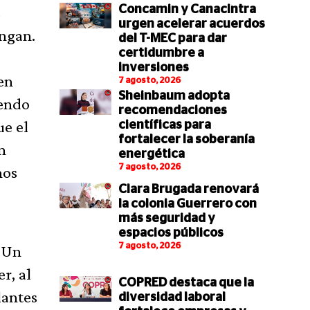
s
Concamin y Canacintra
urgen acelerar acuerdos
engan.
del T-MEC para dar
certidumbre a
inversiones
en
7 agosto, 2026
Sheinbaum adopta
iendo
recomendaciones
ue el
científicas para
fortalecer la soberanía
n
energética
7 agosto, 2026
nos
Clara Brugada renovará
la colonia Guerrero con
más seguridad y
espacios públicos
7 agosto, 2026
. Un
r, al
COPRED destaca que la
lantes
diversidad laboral