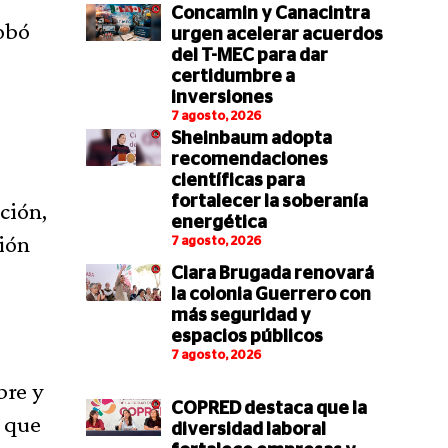
Concamin y Canacintra
robó
urgen acelerar acuerdos
del T-MEC para dar
certidumbre a
inversiones
7 agosto, 2026
Sheinbaum adopta
recomendaciones
científicas para
fortalecer la soberanía
ción,
energética
ción
7 agosto, 2026
Clara Brugada renovará
la colonia Guerrero con
más seguridad y
espacios públicos
7 agosto, 2026
bre y
COPRED destaca que la
s que
diversidad laboral