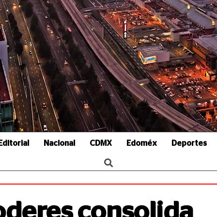
Editorial
Nacional
CDMX
Edoméx
Deportes
oderes consolida