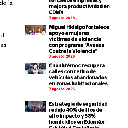
fortalece empresas y
de la
mejora productividad en
CDMX
7 agosto, 2026
Miguel Hidalgo fortalece
apoyo a mujeres
 de
víctimas de violencia
mas
con programa “Avanza
Contra la Violencia”
7 agosto, 2026
Cuauhtémoc recupera
calles con retiro de
vehículos abandonados
en zonas habitacionales
7 agosto, 2026
Estrategia de seguridad
redujo 40% delitos de
alto impacto y 58%
homicidios en Edoméx: