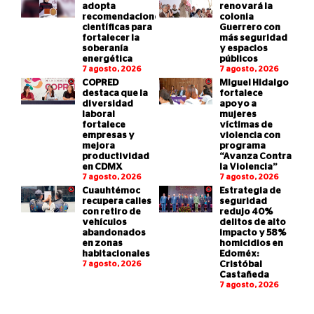
adopta
renovará la
recomendaciones
colonia
científicas para
Guerrero con
fortalecer la
más seguridad
soberanía
y espacios
energética
públicos
7 agosto, 2026
7 agosto, 2026
COPRED
Miguel Hidalgo
destaca que la
fortalece
diversidad
apoyo a
laboral
mujeres
fortalece
víctimas de
empresas y
violencia con
mejora
programa
productividad
“Avanza Contra
en CDMX
la Violencia”
7 agosto, 2026
7 agosto, 2026
Cuauhtémoc
Estrategia de
recupera calles
seguridad
con retiro de
redujo 40%
vehículos
delitos de alto
abandonados
impacto y 58%
en zonas
homicidios en
habitacionales
Edoméx:
7 agosto, 2026
Cristóbal
Castañeda
7 agosto, 2026