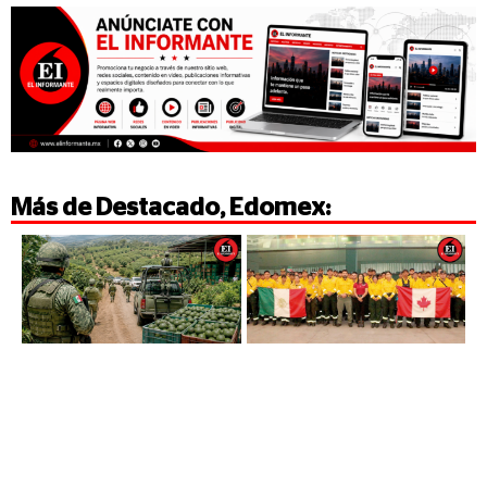
Más de
Destacado
,
Edomex
: