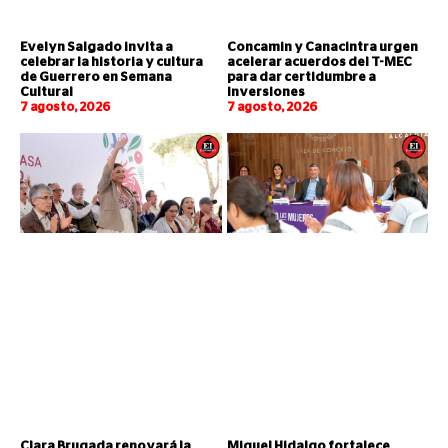
Evelyn Salgado invita a
Concamin y Canacintra urgen
celebrar la historia y cultura
acelerar acuerdos del T-MEC
de Guerrero en Semana
para dar certidumbre a
Cultural
inversiones
7 agosto, 2026
7 agosto, 2026
Clara Brugada renovará la
Miguel Hidalgo fortalece