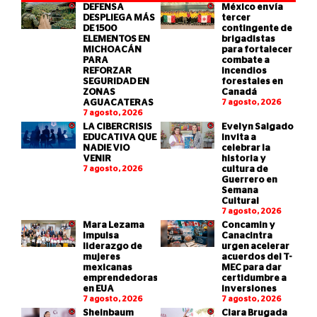
DEFENSA
México envía
DESPLIEGA MÁS
tercer
DE 1500
contingente de
ELEMENTOS EN
brigadistas
MICHOACÁN
para fortalecer
PARA
combate a
REFORZAR
incendios
SEGURIDAD EN
forestales en
ZONAS
Canadá
AGUACATERAS
7 agosto, 2026
7 agosto, 2026
LA CIBERCRISIS
Evelyn Salgado
EDUCATIVA QUE
invita a
NADIE VIO
celebrar la
VENIR
historia y
7 agosto, 2026
cultura de
Guerrero en
Semana
Cultural
7 agosto, 2026
Mara Lezama
Concamin y
impulsa
Canacintra
liderazgo de
urgen acelerar
mujeres
acuerdos del T-
mexicanas
MEC para dar
emprendedoras
certidumbre a
en EUA
inversiones
7 agosto, 2026
7 agosto, 2026
Sheinbaum
Clara Brugada