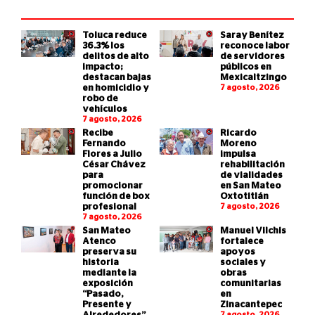
Toluca reduce
Saray Benítez
36.3% los
reconoce labor
delitos de alto
de servidores
impacto;
públicos en
destacan bajas
Mexicaltzingo
en homicidio y
7 agosto, 2026
robo de
vehículos
7 agosto, 2026
Recibe
Ricardo
Fernando
Moreno
Flores a Julio
impulsa
César Chávez
rehabilitación
para
de vialidades
promocionar
en San Mateo
función de box
Oxtotitlán
profesional
7 agosto, 2026
7 agosto, 2026
San Mateo
Manuel Vilchis
Atenco
fortalece
preserva su
apoyos
historia
sociales y
mediante la
obras
exposición
comunitarias
“Pasado,
en
Presente y
Zinacantepec
7 agosto, 2026