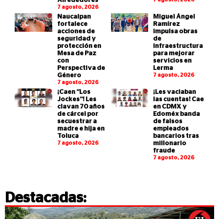
Alrededores”
7 agosto, 2026
Naucalpan
Miguel Ángel
fortalece
Ramírez
acciones de
impulsa obras
seguridad y
de
protección en
infraestructura
Mesa de Paz
para mejorar
con
servicios en
Perspectiva de
Lerma
Género
7 agosto, 2026
7 agosto, 2026
¡Caen “Los
¡Les vaciaban
Jockes”! Les
las cuentas! Cae
clavan 70 años
en CDMX y
de cárcel por
Edoméx banda
secuestrar a
de falsos
madre e hija en
empleados
Toluca
bancarios tras
7 agosto, 2026
millonario
fraude
7 agosto, 2026
Destacadas: