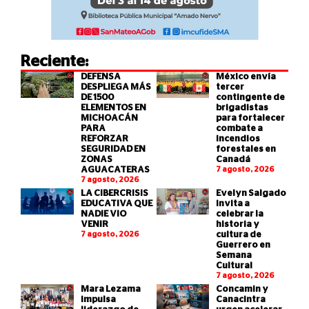
Reciente:
DEFENSA
México envía
DESPLIEGA MÁS
tercer
DE 1500
contingente de
ELEMENTOS EN
brigadistas
MICHOACÁN
para fortalecer
PARA
combate a
REFORZAR
incendios
SEGURIDAD EN
forestales en
ZONAS
Canadá
AGUACATERAS
7 agosto, 2026
7 agosto, 2026
LA CIBERCRISIS
Evelyn Salgado
EDUCATIVA QUE
invita a
NADIE VIO
celebrar la
VENIR
historia y
7 agosto, 2026
cultura de
Guerrero en
Semana
Cultural
7 agosto, 2026
Mara Lezama
Concamin y
impulsa
Canacintra