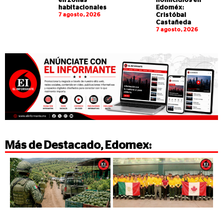
en zonas
homicidios en
habitacionales
Edoméx:
7 agosto, 2026
Cristóbal
Castañeda
7 agosto, 2026
Más de
Destacado
,
Edomex
: