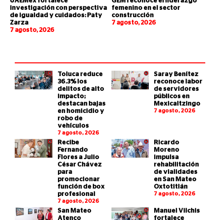
UAEMéx fortalece
GEM reconoce el liderazgo
investigación con perspectiva
femenino en el sector
de igualdad y cuidados: Paty
construcción
Zarza
7 agosto, 2026
7 agosto, 2026
Toluca reduce
Saray Benítez
36.3% los
reconoce labor
delitos de alto
de servidores
impacto;
públicos en
destacan bajas
Mexicaltzingo
en homicidio y
7 agosto, 2026
robo de
vehículos
7 agosto, 2026
Recibe
Ricardo
Fernando
Moreno
Flores a Julio
impulsa
César Chávez
rehabilitación
para
de vialidades
promocionar
en San Mateo
función de box
Oxtotitlán
profesional
7 agosto, 2026
7 agosto, 2026
San Mateo
Manuel Vilchis
Atenco
fortalece