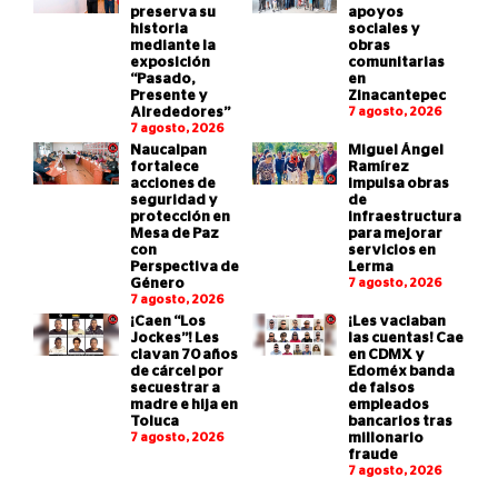
preserva su
apoyos
historia
sociales y
mediante la
obras
exposición
comunitarias
“Pasado,
en
Presente y
Zinacantepec
Alrededores”
7 agosto, 2026
7 agosto, 2026
Naucalpan
Miguel Ángel
fortalece
Ramírez
acciones de
impulsa obras
seguridad y
de
protección en
infraestructura
Mesa de Paz
para mejorar
con
servicios en
Perspectiva de
Lerma
Género
7 agosto, 2026
7 agosto, 2026
¡Caen “Los
¡Les vaciaban
Jockes”! Les
las cuentas! Cae
clavan 70 años
en CDMX y
de cárcel por
Edoméx banda
secuestrar a
de falsos
madre e hija en
empleados
Toluca
bancarios tras
7 agosto, 2026
millonario
fraude
7 agosto, 2026