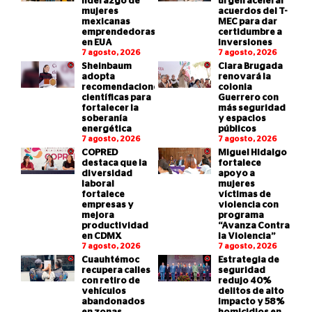
liderazgo de
urgen acelerar
mujeres
acuerdos del T-
mexicanas
MEC para dar
emprendedoras
certidumbre a
en EUA
inversiones
7 agosto, 2026
7 agosto, 2026
Sheinbaum
Clara Brugada
adopta
renovará la
recomendaciones
colonia
científicas para
Guerrero con
fortalecer la
más seguridad
soberanía
y espacios
energética
públicos
7 agosto, 2026
7 agosto, 2026
COPRED
Miguel Hidalgo
destaca que la
fortalece
diversidad
apoyo a
laboral
mujeres
fortalece
víctimas de
empresas y
violencia con
mejora
programa
productividad
“Avanza Contra
en CDMX
la Violencia”
7 agosto, 2026
7 agosto, 2026
Cuauhtémoc
Estrategia de
recupera calles
seguridad
con retiro de
redujo 40%
vehículos
delitos de alto
abandonados
impacto y 58%